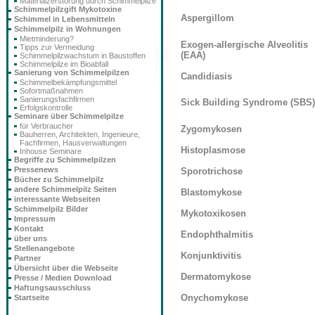
Materialzerstörung durch Schimmelpilze
Schimmelpilzgift Mykotoxine
Aspergillom
Schimmel in Lebensmitteln
Schimmelpilz in Wohnungen
Mietminderung?
Exogen-allergische Alveolitis
Tipps zur Vermeidung
(EAA)
Schimmelpilzwachstum in Baustoffen
Schimmelpilze im Bioabfall
Sanierung von Schimmelpilzen
Candidiasis
Schimmelbekämpfungsmittel
Sofortmaßnahmen
Sanierungsfachfirmen
Sick Building Syndrome (SBS)
Erfolgskontrolle
Seminare über Schimmelpilze
für Verbraucher
Zygomykosen
Bauherren, Architekten, Ingenieure,
Fachfirmen, Hausverwaltungen
Histoplasmose
Inhouse Seminare
Begriffe zu Schimmelpilzen
Pressenews
Sporotrichose
Bücher zu Schimmelpilz
andere Schimmelpilz Seiten
Blastomykose
interessante Webseiten
Schimmelpilz Bilder
Mykotoxikosen
Impressum
Kontakt
Endophthalmitis
über uns
Stellenangebote
Konjunktivitis
Partner
Übersicht über die Webseite
Dermatomykose
Presse / Medien Download
Haftungsausschluss
Onychomykose
Startseite