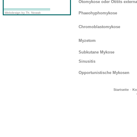
Otomykose oder Otitits extern
Phaeohyphomykose
Webdesign by Th. Nowak
Chromoblastomykose
Myzetom
Subkutane Mykose
Sinusitis
Opportunistische Mykosen
·
Startseite
Ko