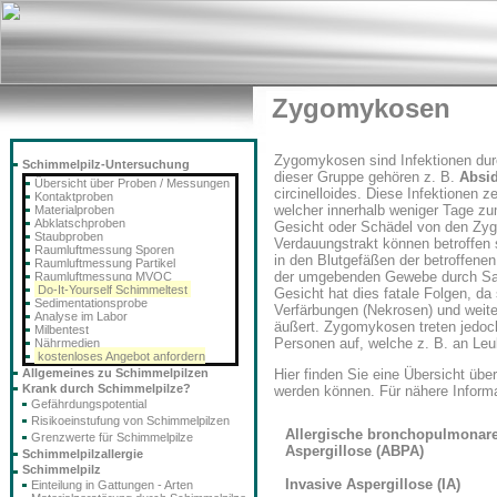
Zygomykosen
Zygomykosen sind Infektionen du
Schimmelpilz-Untersuchung
dieser Gruppe gehören z. B.
Absid
Übersicht über Proben / Messungen
circinelloides. Diese Infektionen z
Kontaktproben
welcher innerhalb weniger Tage zu
Materialproben
Abklatschproben
Gesicht oder Schädel von den Zyg
Staubproben
Verdauungstrakt können betroffen s
Raumluftmessung Sporen
in den Blutgefäßen der betroffenen
Raumluftmessung Partikel
der umgebenden Gewebe durch Saue
Raumluftmessung MVOC
Do-It-Yourself Schimmeltest
Gesicht hat dies fatale Folgen, d
Sedimentationsprobe
Verfärbungen (Nekrosen) und weite
Analyse im Labor
äußert. Zygomykosen treten jedoc
Milbentest
Personen auf, welche z. B. an Leu
Nährmedien
kostenloses Angebot anfordern
Allgemeines zu Schimmelpilzen
Hier finden Sie eine Übersicht übe
Krank durch Schimmelpilze?
werden können. Für nähere Informa
Gefährdungspotential
Risikoeinstufung von Schimmelpilzen
Allergische bronchopulmonar
Grenzwerte für Schimmelpilze
Aspergillose (ABPA)
Schimmelpilzallergie
Schimmelpilz
Invasive Aspergillose (IA)
Einteilung in Gattungen - Arten