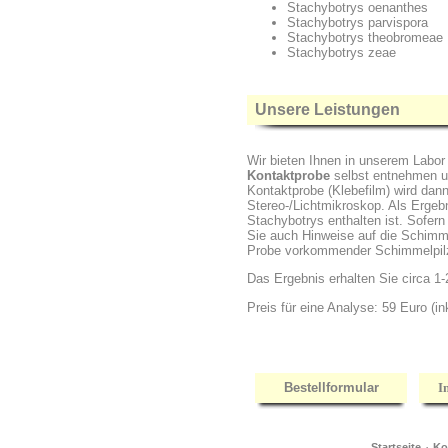
Stachybotrys oenanthes
Stachybotrys parvispora
Stachybotrys theobromeae
Stachybotrys zeae
Unsere Leistungen
Wir bieten Ihnen in unserem Labor
Kontaktprobe
selbst entnehmen un
Kontaktprobe (Klebefilm) wird dan
Stereo-/Lichtmikroskop. Als Ergebn
Stachybotrys enthalten ist. Sofern
Sie auch Hinweise auf die Schimme
Probe vorkommender Schimmelpil
Das Ergebnis erhalten Sie circa 
Preis für eine Analyse: 59 Euro (in
Bestellformular
I
·
Startseite
Ko