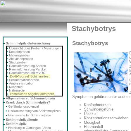
Stachybotrys
Stachybotrys
Schimmelpilz-Untersuchung
Übersicht über Proben / Messungen
Kontaktproben
Materialproben
Abklatschproben
Staubproben
Raumluftmessung Sporen
z
Raumluftmessung Partikel
M
Raumluftmessung MVOC
Do-It-Yourself Schimmeltest
(
Sedimentationsprobe
Analyse im Labor
Milbentest
Nährmedien
kostenloses Angebot anfordern
Symptomen gehören unter andere
Allgemeines zu Schimmelpilzen
Krank durch Schimmelpilze?
Kopfschmerzen
Gefährdungspotential
Schwindelgefühle
Risikoeinstufung von Schimmelpilzen
Übelkeit
Grenzwerte für Schimmelpilze
Konzentrationsschwächen
Schimmelpilzallergie
Müdigkeit
Schimmelpilz
Haarausfall
Einteilung in Gattungen - Arten