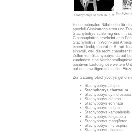
Stachybotry
Stachybotrys Sporen im REM
Einen optimalen Nährboden für die
speziell Gipskartonplatten und Tap
Stachybotrys schleimig und mit sc
Gipsbauplatten erscheint er in Fo
Stachybotrys in Wohn- und Arbeit
einem Direktpräparat (z.B. mit Tes
sinnvoll, weil die recht charakte
Zellen von Stachybotrys darauf be
zumindest eine Verdachtsdiagnose 
positiven Erstdiagnose weitere U
auf den jeweiligen speziellen Einz
Zur Gattung Stachybotrys gehören 
Stachybotrys albipes
Stachybotrys chartarum
Stachybotrys cylindrospora
Stachybotrys dichroa
Stachybotrys echinata
Stachybotrys elegans
Stachybotrys kampalensis
Stachybotrys longispora
Stachybotrys mangiferae
Stachybotrys microspora
Stachybotrys nilagirica