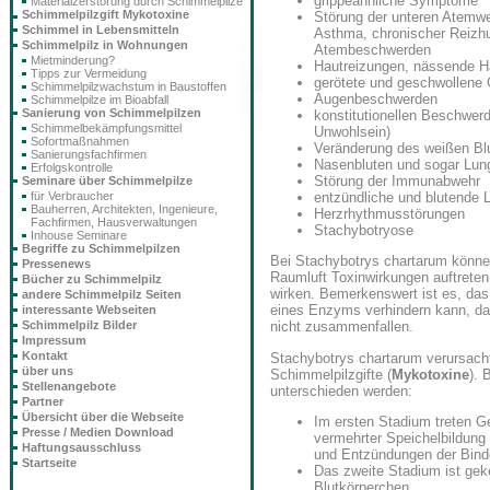
grippeähnliche Symptome
Materialzerstörung durch Schimmelpilze
Schimmelpilzgift Mykotoxine
Störung der unteren Atemwe
Schimmel in Lebensmitteln
Asthma, chronischer Reizhu
Schimmelpilz in Wohnungen
Atembeschwerden
Mietminderung?
Hautreizungen, nässende 
Tipps zur Vermeidung
gerötete und geschwollene 
Schimmelpilzwachstum in Baustoffen
Augenbeschwerden
Schimmelpilze im Bioabfall
Sanierung von Schimmelpilzen
konstitutionellen Beschwer
Schimmelbekämpfungsmittel
Unwohlsein)
Sofortmaßnahmen
Veränderung des weißen Blu
Sanierungsfachfirmen
Nasenbluten und sogar Lun
Erfolgskontrolle
Störung der Immunabwehr
Seminare über Schimmelpilze
für Verbraucher
entzündliche und blutende 
Bauherren, Architekten, Ingenieure,
Herzrhythmusstörungen
Fachfirmen, Hausverwaltungen
Stachybotryose
Inhouse Seminare
Begriffe zu Schimmelpilzen
Bei Stachybotrys chartarum können
Pressenews
Raumluft Toxinwirkungen auftreten
Bücher zu Schimmelpilz
wirken. Bemerkenswert ist es, das
andere Schimmelpilz Seiten
eines Enzyms verhindern kann, da
interessante Webseiten
Schimmelpilz Bilder
nicht zusammenfallen.
Impressum
Kontakt
Stachybotrys chartarum verursacht
über uns
Schimmelpilzgifte (
Mykotoxine
). 
Stellenangebote
unterschieden werden:
Partner
Übersicht über die Webseite
Im ersten Stadium treten G
Presse / Medien Download
vermehrter Speichelbildung
Haftungsausschluss
und Entzündungen der Bind
Startseite
Das zweite Stadium ist ge
Blutkörperchen.