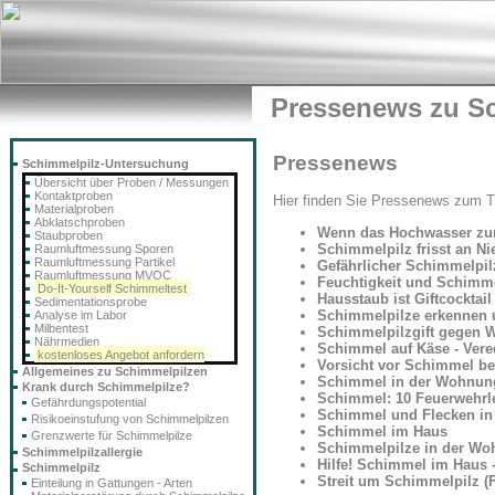
Pressenews zu S
Pressenews
Schimmelpilz-Untersuchung
Übersicht über Proben / Messungen
Kontaktproben
Hier finden Sie Pressenews zum 
Materialproben
Abklatschproben
Wenn das Hochwasser zur
Staubproben
Schimmelpilz frisst an N
Raumluftmessung Sporen
Raumluftmessung Partikel
Gefährlicher Schimmelpil
Raumluftmessung MVOC
Feuchtigkeit und Schimm
Do-It-Yourself Schimmeltest
Hausstaub ist Giftcocktail 
Sedimentationsprobe
Schimmelpilze erkennen
Analyse im Labor
Milbentest
Schimmelpilzgift gegen 
Nährmedien
Schimmel auf Käse - Vere
kostenloses Angebot anfordern
Vorsicht vor Schimmel be
Allgemeines zu Schimmelpilzen
Schimmel in der Wohnung
Krank durch Schimmelpilze?
Schimmel: 10 Feuerwehrl
Gefährdungspotential
Schimmel und Flecken i
Risikoeinstufung von Schimmelpilzen
Schimmel im Haus
Grenzwerte für Schimmelpilze
Schimmelpilze in der Woh
Schimmelpilzallergie
Hilfe! Schimmel im Haus 
Schimmelpilz
Streit um Schimmelpilz (F
Einteilung in Gattungen - Arten