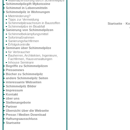
Materialzerstörung durch Schimmelpilze
Schimmelpilzgift Mykotoxine
Schimmel in Lebensmitteln
Schimmelpilz in Wohnungen
Mietminderung?
Tipps zur Vermeidung
Schimmelpilzwachstum in Baustoffen
·
Startseite
Ko
Schimmelpilze im Bioabfall
Sanierung von Schimmelpilzen
Schimmelbekämpfungsmittel
Sofortmaßnahmen
Sanierungsfachfirmen
Erfolgskontrolle
Seminare über Schimmelpilze
für Verbraucher
Bauherren, Architekten, Ingenieure,
Fachfirmen, Hausverwaltungen
Inhouse Seminare
Begriffe zu Schimmelpilzen
Pressenews
Bücher zu Schimmelpilz
andere Schimmelpilz Seiten
interessante Webseiten
Schimmelpilz Bilder
Impressum
Kontakt
über uns
Stellenangebote
Partner
Übersicht über die Webseite
Presse / Medien Download
Haftungsausschluss
Startseite