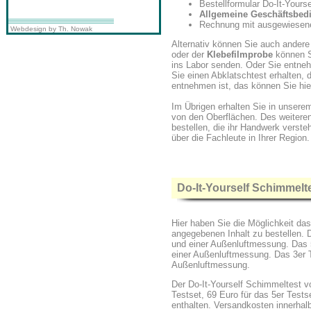
Bestellformular Do-It-Yours
Allgemeine Geschäftsbed
Rechnung mit ausgewiesene
Webdesign by Th. Nowak
Alternativ können Sie auch ander
oder der
Klebefilmprobe
können S
ins Labor senden. Oder Sie entne
Sie einen Abklatschtest erhalten, 
entnehmen ist, das können Sie hie
Im Übrigen erhalten Sie in unser
von den Oberflächen. Des weitere
bestellen, die ihr Handwerk verste
über die Fachleute in Ihrer Region.
Do-It-Yourself Schimmelt
Hier haben Sie die Möglichkeit da
angegebenen Inhalt zu bestellen. 
und einer Außenluftmessung. Das 
einer Außenluftmessung. Das 3er T
Außenluftmessung.
Der Do-It-Yourself Schimmeltest vo
Testset, 69 Euro für das 5er Testse
enthalten. Versandkosten innerhal