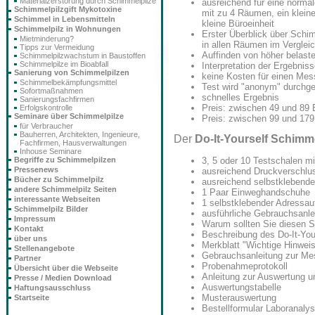
Materialzerstörung durch Schimmelpilze
ausreichend für eine norma
Schimmelpilzgift Mykotoxine
mit zu 4 Räumen, ein klein
Schimmel in Lebensmitteln
kleine Büroeinheit
Schimmelpilz in Wohnungen
Erster Überblick über Schi
Mietminderung?
in allen Räumen im Vergleic
Tipps zur Vermeidung
Auffinden von höher belas
Schimmelpilzwachstum in Baustoffen
Schimmelpilze im Bioabfall
Interpretation der Ergebnis
Sanierung von Schimmelpilzen
keine Kosten für einen Mes
Schimmelbekämpfungsmittel
Test wird "anonym" durchge
Sofortmaßnahmen
schnelles Ergebnis
Sanierungsfachfirmen
Preis: zwischen 49 und 89 
Erfolgskontrolle
Seminare über Schimmelpilze
Preis: zwischen 99 und 179
für Verbraucher
Bauherren, Architekten, Ingenieure,
Der
Do-It-Yourself Schimm
Fachfirmen, Hausverwaltungen
Inhouse Seminare
3, 5 oder 10 Testschalen m
Begriffe zu Schimmelpilzen
Pressenews
ausreichend Druckverschlu
Bücher zu Schimmelpilz
ausreichend selbstklebende
andere Schimmelpilz Seiten
1 Paar Einweghandschuhe
interessante Webseiten
1 selbstklebender Adressau
Schimmelpilz Bilder
ausführliche Gebrauchsanle
Impressum
Warum sollten Sie diesen 
Kontakt
Beschreibung des Do-It-You
über uns
Merkblatt "Wichtige Hinwei
Stellenangebote
Gebrauchsanleitung zur M
Partner
Probenahmeprotokoll
Übersicht über die Webseite
Anleitung zur Auswertung 
Presse / Medien Download
Auswertungstabelle
Haftungsausschluss
Musterauswertung
Startseite
Bestellformular Laboranaly