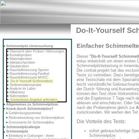
Do-It-Yourself Sc
Einfacher Schimmeltes
Schimmelpilz-Untersuchung
Übersicht über Proben / Messungen
Kontaktproben
Dieser
"Do-It-Yourself Schimmelt
Materialproben
enius entwickelt um einen ersten Ü
Abklatschproben
Schimmelpilzbelastung in Innenrä
Staubproben
Raumluftmessung Sporen
Die contrat-projekt hat das exclus
Raumluftmessung Partikel
Tests zu vertreiben. Dazu benötig
Raumluftmessung MVOC
eine Testschale mit dem Spezialn
Do-It-Yourself Schimmeltest
leicht verständliche Gebrauchsanlei
Sedimentationsprobe
Analyse im Labor
der Durch- führung und Auswertung
Milbentest
können den Test ohne Vorkenntniss
Nährmedien
und die Ergebnisse 7 Tage nach d
kostenloses Angebot anfordern
ablesen und einschätzen. Oder Si
Allgemeines zu Schimmelpilzen
nach der Probenahme gleich zur
A
Krank durch Schimmelpilze?
zurücksenden. Wir werten den Tet 
Gefährdungspotential
Risikoeinstufung von Schimmelpilzen
Die Vorteile des Tests:
Grenzwerte für Schimmelpilze
Schimmelpilzallergie
sofort gebrauchsfertige Spe
Schimmelpilz
Schimmelpilze
Einteilung in Gattungen - Arten