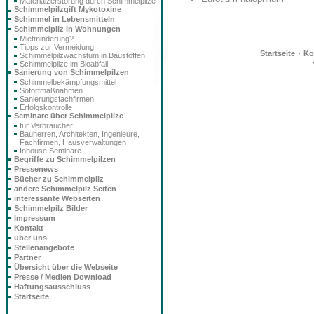
Materialzerstörung durch Schimmelpilze
Schimmelpilzgift Mykotoxine
Schimmel in Lebensmitteln
Schimmelpilz in Wohnungen
Mietminderung?
Tipps zur Vermeidung
·
Startseite
Ko
Schimmelpilzwachstum in Baustoffen
Schimmelpilze im Bioabfall
Sanierung von Schimmelpilzen
Schimmelbekämpfungsmittel
Sofortmaßnahmen
Sanierungsfachfirmen
Erfolgskontrolle
Seminare über Schimmelpilze
für Verbraucher
Bauherren, Architekten, Ingenieure,
Fachfirmen, Hausverwaltungen
Inhouse Seminare
Begriffe zu Schimmelpilzen
Pressenews
Bücher zu Schimmelpilz
andere Schimmelpilz Seiten
interessante Webseiten
Schimmelpilz Bilder
Impressum
Kontakt
über uns
Stellenangebote
Partner
Übersicht über die Webseite
Presse / Medien Download
Haftungsausschluss
Startseite