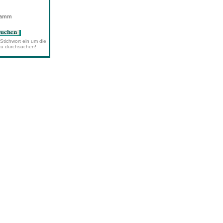
wamm
Stichwort ein um die
zu durchsuchen!