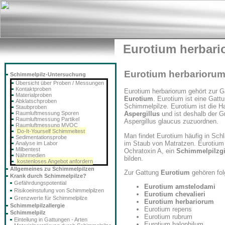
Eurotium herbar
Eurotium herbarioru
Schimmelpilz-Untersuchung
Übersicht über Proben / Messungen
Kontaktproben
Eurotium herbariorum gehört zur G
Materialproben
Eurotium
. Eurotium ist eine Gatt
Abklatschproben
Schimmelpilze. Eurotium ist die H
Staubproben
Raumluftmessung Sporen
Aspergillus
und ist deshalb der G
Raumluftmessung Partikel
Aspergillus glaucus zuzuordnen.
Raumluftmessung MVOC
Do-It-Yourself Schimmeltest
Man findet Eurotium häufig in Sch
Sedimentationsprobe
im Staub von Matratzen. Eurotium
Analyse im Labor
Milbentest
Ochratoxin A, ein
Schimmelpilzgi
Nährmedien
bilden.
kostenloses Angebot anfordern
Allgemeines zu Schimmelpilzen
Zur Gattung
Eurotium
gehören fol
Krank durch Schimmelpilze?
Gefährdungspotential
Eurotium amstelodami
Risikoeinstufung von Schimmelpilzen
Eurotium chevalieri
Grenzwerte für Schimmelpilze
Eurotium herbariorum
Schimmelpilzallergie
Eurotium repens
Schimmelpilz
Eurotium rubrum
Einteilung in Gattungen - Arten
Eurotium halophilum