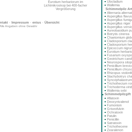
Ulocladium
Eurotium herbariorum im
Wallemia
Lichtmikroskop bei 400-facher
Schimmelpilz-Ar
Vergrößerung
Alternaria alterna
Aspergillus flavus
Aspergillus fumig
·
·
·
ntakt
Impressum
enius
Übersicht
Aspergillus niger
Alle Angaben ohne Gewähr
Aspergillus versi
Aureobasidium pu
Botrytis cinerea
Chaetomium glo
Cladosporium cla
Cladosporium he
Epicoccum nigru
Eurotium herbari
Fusarium oxysp
Geotrichum cand
Neurospora sitoph
Penicillium brev
Penicillium chry
Rhizopus stolonif
Stachybotrys ch
Syncephalastru
Trichothecium r
Trichoderma viri
Wallemia sebi
Schimmelpilzgift
Aflatoxin
Deoxynivalenol
Fumonisin
Griseofulvin
Ochratoxin
Patulin
Penicillin
Satratoxin
Trichothecene
Zearalenon