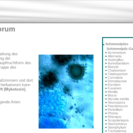
iorum
m
Schimmelpilze
Schimmelpilz-G
Acremonium
attung des
Alternaria
ung der
Aspergillus
auptfruchtform des
Aureobasidium
Botrytis
ruppe des
Chaetomium
Cladosporium
Curvularia
lafzimmern und dort
Dematiaceae
 herbariorum kann
Eurotium
Fusarium
ft (Mykotoxin)
,
Monilia
Mucor
Mycelia sterilia
gende Arten:
Neurospora
Paecilomyces
Penicillium
Phoma
Rhizopus
Scopulariopsis
Stachybotrys
Stemphylium
Trichoderma