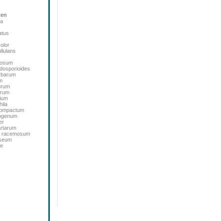
ten
ta
atus
color
llulans
bosum
dosporioides
rbarum
m
orum
orum
ium
ila
icompactum
sogenum
er
artarum
m racemosum
oseum
de