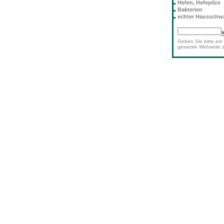
Hefen, Hefepilze
Bakterien
echter Haussch
Geben Sie bitte ein 
gesamte Webseite 