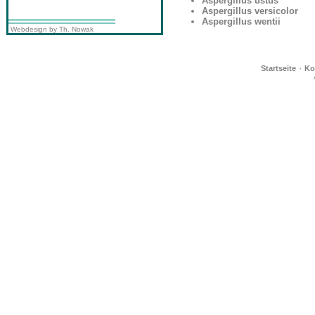
Aspergillus ustus
Aspergillus versicolor
Aspergillus wentii
Webdesign by Th. Nowak
·
Startseite
Ko