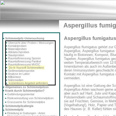
Aspergillus fumi
Aspergillus fumigatu
Schimmelpilz-Untersuchung
Übersicht über Proben / Messungen
Kontaktproben
Aspergillus flumigatus gehört zur 
Materialproben
Aspergillus. Aspergillus fumigatus
Abklatschproben
häufig in Biotonnen, Kompost, Bl
Staubproben
Raumluftmessung Sporen
Tapeten. Aspergillus fumigatus ged
Raumluftmessung Partikel
weiten Temperaturbereich von 12-5
Raumluftmessung MVOC
Innenräumen als auch im Außenbe
Do-It-Yourself Schimmeltest
deren Immunsystem geschwächt ist
Sedimentationsprobe
Analyse im Labor
Kontakt mit Aspergillus fumigatus
Milbentest
vermeiden.
Nährmedien
kostenloses Angebot anfordern
Aspergillus ist eine Gattung der S
Allgemeines zu Schimmelpilzen
Aspergillus-Arten wachsen gerne a
Krank durch Schimmelpilze?
aber auch auf Hanf, Jute und Kapo
Gefährdungspotential
Polstermöbeln und Schaumstoffmat
Risikoeinstufung von Schimmelpilzen
sie auf Früchten, Gemüse, in Mehl,
Grenzwerte für Schimmelpilze
(Vogelhaltung!), Holz, Papier und
Schimmelpilzallergie
des Hauses (z. B. Keller) fühlen s
Schimmelpilz
Einteilung in Gattungen - Arten