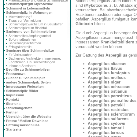
Manche Aspergillus-Arten bilden S
Materialzerstörung durch Schimmelpilze
Schimmelpilzgift Mykotoxine
sind (
Mykotoxine
, z. B.
Aflatoxin
Schimmel in Lebensmitteln
verursachen. Bei abwehrgeschwä
Schimmelpilz in Wohnungen
Reaktionen auslösen oder sogar 
Mietminderung?
befallen. Aspergillus fumigatus k
Tipps zur Vermeidung
Gliotoxin
bilden.
Schimmelpilzwachstum in Baustoffen
Schimmelpilze im Bioabfall
Sanierung von Schimmelpilzen
Die durch Aspergillus hervorgeruf
Schimmelbekämpfungsmittel
Aspergillosen zusammengefasst. H
Sofortmaßnahmen
interessanten
Krankheitsbildern
z
Sanierungsfachfirmen
verursacht werden können.
Erfolgskontrolle
Seminare über Schimmelpilze
für Verbraucher
Zur Gattung des
Aspergillus
gehör
Bauherren, Architekten, Ingenieure,
Fachfirmen, Hausverwaltungen
Aspergillus aliaceus
Inhouse Seminare
Aspergillus flavus
Begriffe zu Schimmelpilzen
Aspergillus fumigatus
Pressenews
Aspergillus melleus
Bücher zu Schimmelpilz
Aspergillus niger
andere Schimmelpilz Seiten
Aspergillus ochraceus
interessante Webseiten
Schimmelpilz Bilder
Aspergillus ostianus
Impressum
Aspergillus parasiticus
Kontakt
Aspergillus penicillioides
über uns
Aspergillus petrakii
Stellenangebote
Aspergillus restrictus
Partner
Aspergillus sclerotiorum
Übersicht über die Webseite
Aspergillus sulfurens
Presse / Medien Download
Aspergillus sydowii
Haftungsausschluss
Aspergillus tamarii
Startseite
Aspergillus terreus