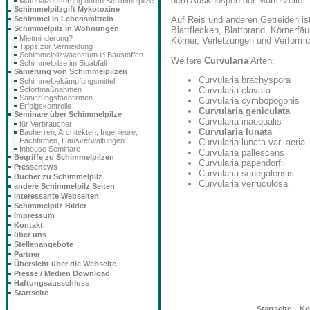
dem Ausknospen der Mutterzelle.
Materialzerstörung durch Schimmelpilze
Schimmelpilzgift Mykotoxine
Schimmel in Lebensmitteln
Auf Reis und anderen Getreiden ist
Schimmelpilz in Wohnungen
Blattflecken, Blattbrand, Körnerfä
Mietminderung?
Körner, Verletzungen und Verformu
Tipps zur Vermeidung
Schimmelpilzwachstum in Baustoffen
Weitere
Curvularia
Arten:
Schimmelpilze im Bioabfall
Sanierung von Schimmelpilzen
Curvularia brachyspora
Schimmelbekämpfungsmittel
Sofortmaßnahmen
Curvularia clavata
Sanierungsfachfirmen
Curvularia cymbopogonis
Erfolgskontrolle
Curvularia geniculata
Seminare über Schimmelpilze
Curvularia inaequalis
für Verbraucher
Curvularia lunata
Bauherren, Architekten, Ingenieure,
Fachfirmen, Hausverwaltungen
Curvularia lunata var. aeria
Inhouse Seminare
Curvularia pallescens
Begriffe zu Schimmelpilzen
Curvularia papendorfii
Pressenews
Curvularia senegalensis
Bücher zu Schimmelpilz
Curvularia verruculosa
andere Schimmelpilz Seiten
interessante Webseiten
Schimmelpilz Bilder
Impressum
Kontakt
über uns
Stellenangebote
Partner
Übersicht über die Webseite
Presse / Medien Download
Haftungsausschluss
Startseite
·
Startseite
Ko