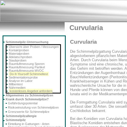
Curvularia
Curvularia
Schimmelpilz-Untersuchung
Übersicht über Proben / Messungen
Kontaktproben
Die Schimmelpilzgattung Curvulari
Materialproben
abgestorbenem pflanzlichen Materi
Abklatschproben
Arten. Durch Curvularia beim Mens
Staubproben
Raumluftmessung Sporen
Symptome sind eine chronische, un
Raumluftmessung Partikel
das Gehirn mit betroffen werden. 
Raumluftmessung MVOC
Entzündungen der Augenhornhaut (
Do-It-Yourself Schimmeltest
Bauchfellentzündungen (Peritonitis
Sedimentationsprobe
Analyse im Labor
Krankheitserreger in Kühen und Ri
Milbentest
wahrscheinliche Ursache für die in
Nährmedien
Hunde und Pferde können von dies
kostenloses Angebot anfordern
lunata wird in der Medikamentenpro
Allgemeines zu Schimmelpilzen
Krank durch Schimmelpilze?
Die Formgattung Curvularia wird 
Gefährdungspotential
umfasst über 30 Arten. Die sexuell
Risikoeinstufung von Schimmelpilzen
Cochliobolus bekannt.
Grenzwerte für Schimmelpilze
Schimmelpilzallergie
Bei den Konidien von Curvularia h
Schimmelpilz
Blastische Konidien entstehen durc
Einteilung in Gattungen - Arten