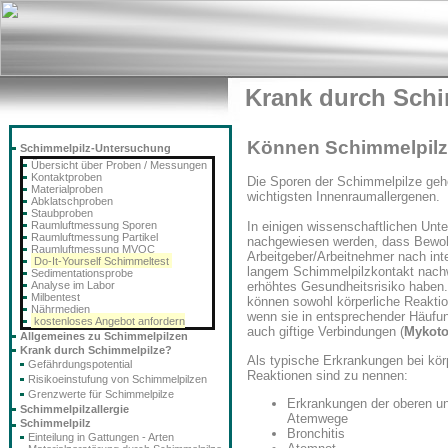
Krank durch Sch
Können Schimmelpil
Schimmelpilz-Untersuchung
Übersicht über Proben / Messungen
Kontaktproben
Die Sporen der Schimmelpilze geh
Materialproben
wichtigsten Innenraumallergenen.
Abklatschproben
Staubproben
Raumluftmessung Sporen
In einigen wissenschaftlichen Un
Raumluftmessung Partikel
nachgewiesen werden, dass Bewo
Raumluftmessung MVOC
Arbeitgeber/Arbeitnehmer nach in
Do-It-Yourself Schimmeltest
langem Schimmelpilzkontakt nachw
Sedimentationsprobe
Analyse im Labor
erhöhtes Gesundheitsrisiko haben
Milbentest
können sowohl körperliche Reakti
Nährmedien
wenn sie in entsprechender Häufun
kostenloses Angebot anfordern
auch giftige Verbindungen (
Mykoto
Allgemeines zu Schimmelpilzen
Krank durch Schimmelpilze?
Als typische Erkrankungen bei kör
Gefährdungspotential
Reaktionen sind zu nennen:
Risikoeinstufung von Schimmelpilzen
Grenzwerte für Schimmelpilze
Erkrankungen der oberen u
Schimmelpilzallergie
Atemwege
Schimmelpilz
Bronchitis
Einteilung in Gattungen - Arten