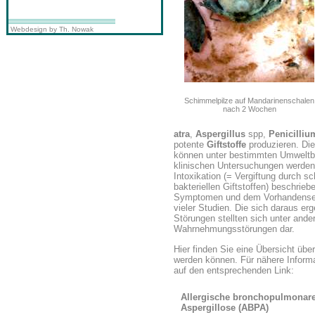
Webdesign by Th. Nowak
Schimmelpilze auf Mandarinenschalen
nach 2 Wochen
atra
,
Aspergillus
spp,
Penicilliu
potente
Giftstoffe
produzieren. Die
können unter bestimmten Umweltbe
klinischen Untersuchungen werden 
Intoxikation (= Vergiftung durch s
bakteriellen Giftstoffen) beschr
Symptomen und dem Vorhandensei
vieler Studien. Die sich daraus e
Störungen stellten sich unter and
Wahrnehmungsstörungen dar.
Hier finden Sie eine Übersicht übe
werden können. Für nähere Informa
auf den entsprechenden Link:
Allergische bronchopulmonar
Aspergillose (ABPA)