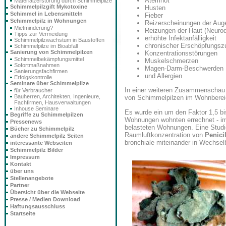
Atemnot
Materialzerstörung durch Schimmelpilze
Schimmelpilzgift Mykotoxine
Husten
Schimmel in Lebensmitteln
Fieber
Schimmelpilz in Wohnungen
Reizerscheinungen der Aug
Mietminderung?
Reizungen der Haut (Neurod
Tipps zur Vermeidung
erhöhte Infektanfälligkeit
Schimmelpilzwachstum in Baustoffen
chronischer Erschöpfungsz
Schimmelpilze im Bioabfall
Sanierung von Schimmelpilzen
Konzentrationsstörungen
Schimmelbekämpfungsmittel
Muskelschmerzen
Sofortmaßnahmen
Magen-Darm-Beschwerden
Sanierungsfachfirmen
und Allergien
Erfolgskontrolle
Seminare über Schimmelpilze
In einer weiteren Zusammenschau 
für Verbraucher
Bauherren, Architekten, Ingenieure,
von Schimmelpilzen im Wohnbereic
Fachfirmen, Hausverwaltungen
Inhouse Seminare
Es wurde ein um den Faktor 1,5 bis
Begriffe zu Schimmelpilzen
Wohnungen wohnten errechnet - im 
Pressenews
belasteten Wohnungen. Eine Studie
Bücher zu Schimmelpilz
Raumluftkonzentration von
Penici
andere Schimmelpilz Seiten
bronchiale miteinander in Wechsel
interessante Webseiten
Schimmelpilz Bilder
Impressum
Kontakt
über uns
Stellenangebote
Partner
Übersicht über die Webseite
Presse / Medien Download
Haftungsausschluss
Startseite