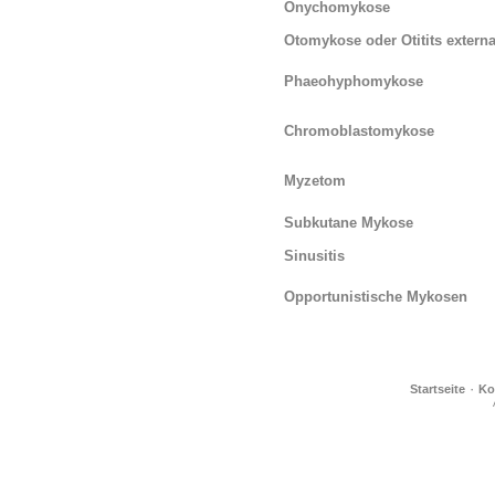
Onychomykose
Otomykose oder Otitits extern
Phaeohyphomykose
Chromoblastomykose
Myzetom
Subkutane Mykose
Sinusitis
Opportunistische Mykosen
·
Startseite
Ko