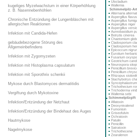
Ulocladium
kugeliges Myzelwachstum in einer Körperhöhlung
Wallemia
Schimmelpilz-Ar
z. B. Nasennebenhöhlen
Alternaria alterna
Aspergillus flavus
Chronische Entzündung der Lungenbläschen mit
Aspergillus fumig
allergischen Reaktionen
Aspergillus niger
Aspergillus versi
Aureobasidium pu
Infektion mit Candida-Hefen
Botrytis cinerea
Chaetomium glo
gebäudebezogene Störung des
Cladosporium cla
Cladosporium he
Allgemeinbefindens
Epicoccum nigru
Eurotium herbari
Infektion mit Zygomyzeten
Fusarium oxysp
Geotrichum cand
Neurospora sitoph
Infektion mit Histoplasma capsulatum
Penicillium brev
Penicillium chry
Infektion mit Sporothrix schenkii
Rhizopus stolonif
Stachybotrys ch
Syncephalastru
Mykose durch Blastomyces dermatitidis
Trichothecium r
Trichoderma viri
Vergiftung durch Mykotoxine
Wallemia sebi
Schimmelpilzgift
Infektion/Entzündung der Netzhaut
Aflatoxin
Deoxynivalenol
Fumonisin
Infektion/Entzündung der Bindehaut des Auges
Griseofulvin
Ochratoxin
Hautmykose
Patulin
Penicillin
Satratoxin
Nagelmykose
Trichothecene
Zearalenon