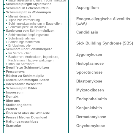
Materialzerstörung durch Schimmelpilze
Schimmelpilzgift Mykotoxine
Aspergillom
Schimmel in Lebensmitteln
Schimmelpilz in Wohnungen
Mietminderung?
Exogen-allergische Alveolitis
Tipps zur Vermeidung
(EAA)
Schimmelpilzwachstum in Baustoffen
Schimmelpilze im Bioabfall
Sanierung von Schimmelpilzen
Candidiasis
Schimmelbekämpfungsmittel
Sofortmaßnahmen
Sanierungsfachfirmen
Sick Building Syndrome (SBS)
Erfolgskontrolle
Seminare über Schimmelpilze
für Verbraucher
Zygomykosen
Bauherren, Architekten, Ingenieure,
Fachfirmen, Hausverwaltungen
Histoplasmose
Inhouse Seminare
Begriffe zu Schimmelpilzen
Pressenews
Sporotrichose
Bücher zu Schimmelpilz
andere Schimmelpilz Seiten
Blastomykose
interessante Webseiten
Schimmelpilz Bilder
Mykotoxikosen
Impressum
Kontakt
Endophthalmitis
über uns
Stellenangebote
Konjunktivitis
Partner
Übersicht über die Webseite
Dermatomykose
Presse / Medien Download
Haftungsausschluss
Onychomykose
Startseite