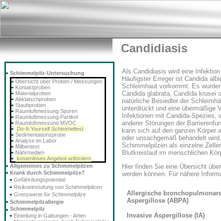
Candidiasis
Als Candidiasis wird eine Infektio
Schimmelpilz-Untersuchung
Häufigster Erreger ist Candida alb
Übersicht über Proben / Messungen
Schleimhaut vorkommt. Es wurden 
Kontaktproben
Candida glabrata, Candida krusei 
Materialproben
Abklatschproben
natürliche Besiedler der Schleimh
Staubproben
unterdrückt und eine übermäßige
Raumluftmessung Sporen
Infektionen mit Candida-Spezies, 
Raumluftmessung Partikel
anderer Störungen der Barrierenfu
Raumluftmessung MVOC
Do-It-Yourself Schimmeltest
kann sich auf den ganzen Körper a
Sedimentationsprobe
oder unsachgemäß behandelt wird
Analyse im Labor
Schimmelpilzen als einzelne Zelle
Milbentest
Blutkreislauf im menschlichen Kör
Nährmedien
kostenloses Angebot anfordern
Allgemeines zu Schimmelpilzen
Hier finden Sie eine Übersicht übe
Krank durch Schimmelpilze?
werden können. Für nähere Informa
Gefährdungspotential
Risikoeinstufung von Schimmelpilzen
Allergische bronchopulmonar
Grenzwerte für Schimmelpilze
Aspergillose (ABPA)
Schimmelpilzallergie
Schimmelpilz
Invasive Aspergillose (IA)
Einteilung in Gattungen - Arten