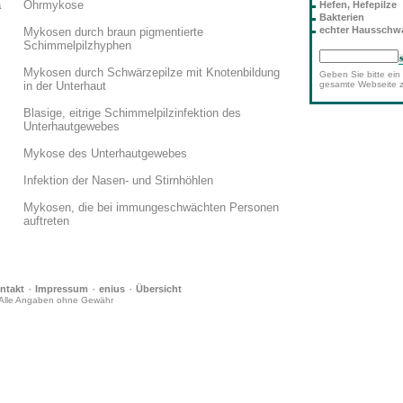
a
Ohrmykose
Hefen, Hefepilze
Bakterien
echter Haussch
Mykosen durch braun pigmentierte
Schimmelpilzhyphen
Mykosen durch Schwärzepilze mit Knotenbildung
Geben Sie bitte ein 
in der Unterhaut
gesamte Webseite 
Blasige, eitrige Schimmelpilzinfektion des
Unterhautgewebes
Mykose des Unterhautgewebes
Infektion der Nasen- und Stirnhöhlen
Mykosen, die bei immungeschwächten Personen
auftreten
·
·
·
ntakt
Impressum
enius
Übersicht
Alle Angaben ohne Gewähr