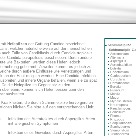
n mit
Hefepilzen
der Gattung Candida bezeichnet.
Schimmelpilze
icans, welcher natürlicherweise auf der menschlichen
Schimmelpilz-G
auch Fälle von Candidiasis durch Candida tropicalis
Acremonium
oder Candida parapsilosis beschrieben. Durch andere
Alternaria
Aspergillus
äute wie Bakterien, werden diese Hefen jedoch
Aureobasidium
 Vermehrung gehemmt. Zuweilen kommt es jedoch zu
Botrytis
welche durch äußere Einflüsse wie Verletzungen und
Chaetomium
nktion der Haut möglich werden. Eine Candida-Infektion
Cladosporium
Curvularia
usbreiten und innere Organe befallen, wenn sie zu spät
Dematiaceae
. Da die
Hefepilze
im Gegensatz zu den
Eurotium
n überleben, können sich Hefen besser über den
Fusarium
per ausbreiten.
Monilia
Mucor
Mycelia sterilia
r Krankheiten, die durch Schimmelpilze hervorgerufen
Neurospora
tionen klicken Sie bitte auf den entsprechenden Link:
Paecilomyces
Penicillium
Phoma
e
Infektion des Atemtraktes durch Aspergillus-Arten
Rhizopus
mit allergischen Symptomen
Scopulariopsis
Stachybotrys
Stemphylium
Infektion eines Gewebes durch Aspergillus-Arten
Trichoderma