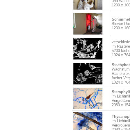
und Wandf
1200 x 16
Schimmel
Blower Doo
1200 x 16
verschied
im Rastere
5200-fache
1024 x 76
Stachybot
Wachstum
Rasterelek
facher Ver
1024 x 76
Stemphyl
im Lichtmi
Vergrößer
2080 x 15
Thysanoph
im Lichtmi
Vergrößer
2080 x 15