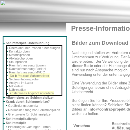
Presse-Informati
Bilder zum Download 
Schimmelpilz-Untersuchung
Übersicht über Proben / Messungen
Kontaktproben
Nachfolgend stellen wir Vertretern
Materialproben
Unternehmen zur Verfügung. Der Ab
Abklatschproben
wird erbeten. Bei Verwendung der B
Staubproben
Raumluftmessung Sporen
dieser Seite
oder der Homepage 
Raumluftmessung Partikel
sind nur nach Absprache möglich. F
Raumluftmessung MVOC
Verwendung unter der unten ange
Do-It-Yourself Schimmeltest
Sedimentationsprobe
Analyse im Labor
Eine Verwendung der Bilder ohne 
Milbentest
Beteiligungen sowie ohne Antragsfo
Nährmedien
Urheberrecht.
kostenloses Angebot anfordern
Allgemeines zu Schimmelpilzen
Benötigen Sie für Ihre Presseveröff
Krank durch Schimmelpilze?
nicht finden können? Schicken Sie
Gefährdungspotential
Bildes an
info@contrat-projekt.d
Risikoeinstufung von Schimmelpilzen
weiter zu helfen.
Grenzwerte für Schimmelpilze
Schimmelpilzallergie
Schimmelpilz
Beschreib
Vorschau
Einteilung in Gattungen - Arten
Auflösun