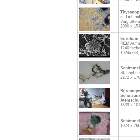
Thysanoph
im Lichtmi
Vergrößer
2080 x 15
Eurotium 
REM Aufn
1240 fach
1024x768, 
Schimmel
Stachybot
2272 x 17
Büroanges
Schutzan
Atemschu
1539 x 101
Schimmelp
1024 x 76