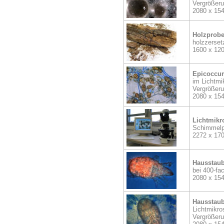
Vergrößer
2080 x 15
Holzprob
holzzerset
1600 x 12
Epicoccu
im Lichtmi
Vergrößer
2080 x 15
Lichtmikr
Schimmelp
2272 x 17
Hausstau
bei 400-fa
2080 x 15
Hausstau
Lichtmikro
Vergrößer