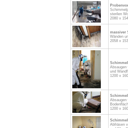
Probenvor
Schimmelpi
sterilen W
2080 x 15
massiver 
Wänden un
2058 x 15
Schimmel
Absaugen 
und Wandf
1200 x 16
Schimmel
Absaugen 
Bodenfläc
1200 x 16
Schimmel
Abfräsen v