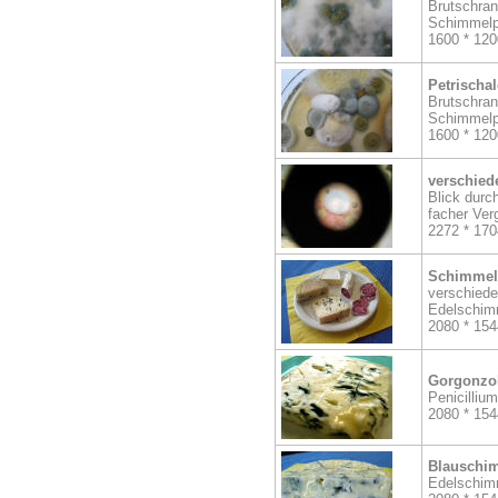
Brutschran
Schimmelp
1600 * 120
Petrischa
Brutschran
Schimmelp
1600 * 120
verschied
Blick durc
facher Ver
2272 * 170
Schimmel 
verschiede
Edelschim
2080 * 154
Gorgonzo
Penicillium
2080 * 154
Blauschi
Edelschim