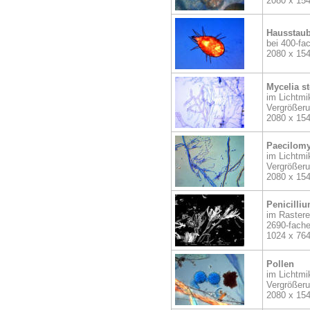
2080 x 15
Hausstau
bei 400-fa
2080 x 15
Mycelia st
im Lichtmi
Vergrößer
2080 x 15
Paecilomy
im Lichtmi
Vergrößer
2080 x 15
Penicilliu
im Rastere
2690-fache
1024 x 76
Pollen
im Lichtmi
Vergrößer
2080 x 15