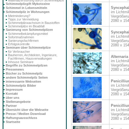
Materialzerstörung durch Schimmelpilze
Schimmelpilzgift Mykotoxine
Syncepha
Schimmel in Lebensmitteln
im Lichtmi
Schimmelpilz in Wohnungen
Vergrößer
Mietminderung?
Tipps zur Vermeidung
2080 x 15
Schimmelpilzwachstum in Baustoffen
Schimmelpilze im Bioabfall
Sanierung von Schimmelpilzen
Syncepha
Schimmelbekämpfungsmittel
im Lichtmi
Sofortmaßnahmen
Vergrößer
Sanierungsfachfirmen
Erfolgskontrolle
2080 x 15
Seminare über Schimmelpilze
für Verbraucher
Bauherren, Architekten, Ingenieure,
Alternaria
Fachfirmen, Hausverwaltungen
im Lichtmi
Inhouse Seminare
Vergrößer
Begriffe zu Schimmelpilzen
2080 x 15
Pressenews
Bücher zu Schimmelpilz
andere Schimmelpilz Seiten
Penicilli
interessante Webseiten
im Lichtmi
Schimmelpilz Bilder
Vergrößer
Impressum
2080 x 15
Kontakt
über uns
Stellenangebote
Penicilli
Partner
im Lichtmi
Übersicht über die Webseite
Vergrößer
Presse / Medien Download
Haftungsausschluss
2080 x 15
Startseite