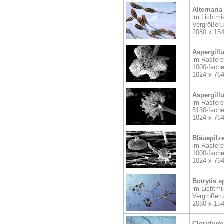
Alternaria
im Lichtmi
Vergrößer
2080 x 15
Aspergillu
im Rastere
1000-fache
1024 x 76
Aspergillu
im Rastere
5130-fache
1024 x 76
Bläuepilz
im Rastere
1000-fache
1024 x 76
Botrytis s
im Lichtmi
Vergrößer
2080 x 15
Cloridium