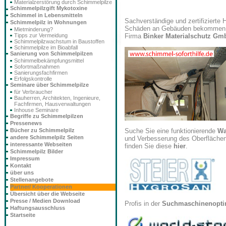
Materialzerstörung durch Schimmelpilze
Schimmelpilzgift Mykotoxine
Schimmel in Lebensmitteln
Sachverständige und zertifizierte 
Schimmelpilz in Wohnungen
Schäden an Gebäuden bekommen 
Mietminderung?
Tipps zur Vermeidung
Firma
Binker Materialschutz Gm
Schimmelpilzwachstum in Baustoffen
Schimmelpilze im Bioabfall
Sanierung von Schimmelpilzen
Schimmelbekämpfungsmittel
Sofortmaßnahmen
Sanierungsfachfirmen
Erfolgskontrolle
Seminare über Schimmelpilze
für Verbraucher
Bauherren, Architekten, Ingenieure,
Fachfirmen, Hausverwaltungen
Inhouse Seminare
Begriffe zu Schimmelpilzen
Pressenews
Bücher zu Schimmelpilz
Suche Sie eine funktionierende
Wa
andere Schimmelpilz Seiten
und Verbesserung des Oberflächen
interessante Webseiten
finden Sie diese
hier
.
Schimmelpilz Bilder
Impressum
Kontakt
über uns
Stellenangebote
Partner/ Kooperationen
Übersicht über die Webseite
Presse / Medien Download
Profis in der
Suchmaschinenopti
Haftungsausschluss
Startseite