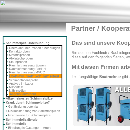
Partner / Koopera
Das sind unsere Koop
Schimmelpilz-Untersuchung
Übersicht über Proben / Messungen
Kontaktproben
Sie suchen Fachleute/ Baubiologen
Materialproben
diese auf den folgenden Seiten, 
Abklatschproben
Staubproben
Raumluftmessung Sporen
Mit diesen Firmen ar
Raumluftmessung Partikel
Raumluftmessung MVOC
Do-It-Yourself Schimmeltest
Leistungsfähige
Bautrockner
gibt 
Sedimentationsprobe
Analyse im Labor
Milbentest
Nährmedien
Angebot anfordern
Allgemeines zu Schimmelpilzen
Krank durch Schimmelpilze?
Gefährdungspotential
Risikoeinstufung von Schimmelpilzen
Grenzwerte für Schimmelpilze
Schimmelpilzallergie
Schimmelpilz
Einteilung in Gattungen - Arten