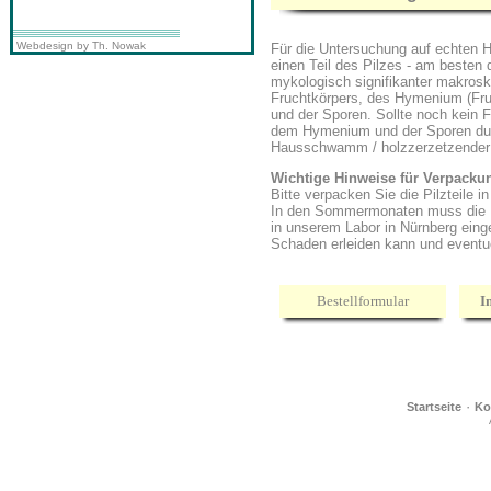
Webdesign by Th. Nowak
Für die Untersuchung auf echten 
einen Teil des Pilzes - am besten d
mykologisch signifikanter makros
Fruchtkörpers, des Hymenium (Fruc
und der Sporen. Sollte noch kein 
dem Hymenium und der Sporen dur
Hausschwamm / holzzerzetzender P
Wichtige Hinweise für Verpacku
Bitte verpacken Sie die Pilzteile 
In den Sommermonaten muss die P
in unserem Labor in Nürnberg eing
Schaden erleiden kann und eventue
Bestellformular
I
·
Startseite
Ko