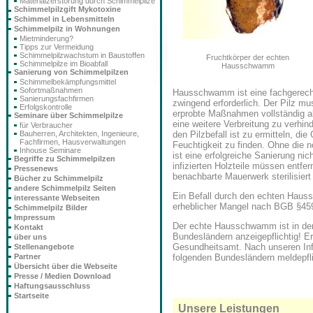
Materialzerstörung durch Schimmelpilze
Schimmelpilzgift Mykotoxine
Schimmel in Lebensmitteln
Schimmelpilz in Wohnungen
Mietminderung?
Tipps zur Vermeidung
Schimmelpilzwachstum in Baustoffen
Fruchtkörper der echten
Schimmelpilze im Bioabfall
Hausschwamm
Sanierung von Schimmelpilzen
Schimmelbekämpfungsmittel
Sofortmaßnahmen
Hausschwamm ist eine fachgerech
Sanierungsfachfirmen
zwingend erforderlich. Der Pilz mu
Erfolgskontrolle
erprobte Maßnahmen vollständig a
Seminare über Schimmelpilze
eine weitere Verbreitung zu verhin
für Verbraucher
den Pilzbefall ist zu ermitteln, die
Bauherren, Architekten, Ingenieure,
Fachfirmen, Hausverwaltungen
Feuchtigkeit zu finden. Ohne die 
Inhouse Seminare
ist eine erfolgreiche Sanierung nich
Begriffe zu Schimmelpilzen
infizierten Holzteile müssen entfer
Pressenews
benachbarte Mauerwerk sterilisiert
Bücher zu Schimmelpilz
andere Schimmelpilz Seiten
Ein Befall durch den echten Haus
interessante Webseiten
erheblicher Mangel nach BGB §45
Schimmelpilz Bilder
Impressum
Der echte Hausschwamm ist in de
Kontakt
Bundesländern anzeigepflichtig! Er
über uns
Gesundheitsamt. Nach unseren In
Stellenangebote
Partner
folgenden Bundesländern meldepfl
Übersicht über die Webseite
Presse / Medien Download
Haftungsausschluss
Startseite
Unsere Leistungen