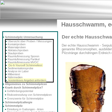
Hausschwamm, e
Der echte Hausschwa
Schimmelpilz-Untersuchung
Übersicht über Proben / Messungen
Kontaktproben
Der echte Hausschwamm - Serpula
Materialproben
genannte Rhizomorphen, ausbilden,
Abklatschproben
Pilzstränge durchdringen Erdreich
Staubproben
Raumluftmessung Sporen
Raumluftmessung Partikel
Raumluftmessung MVOC
Do-It-Yourself Schimmeltest
Sedimentationsprobe
Analyse im Labor
Milbentest
Nährmedien
kostenloses Angebot anfordern
Allgemeines zu Schimmelpilzen
Krank durch Schimmelpilze?
Gefährdungspotential
Risikoeinstufung von Schimmelpilzen
Grenzwerte für Schimmelpilze
Schimmelpilzallergie
Schimmelpilz
Einteilung in Gattungen - Arten