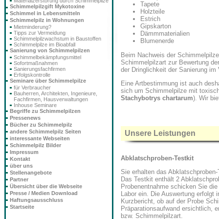
Materialzerstörung durch Schimmelpilze
Tapete
Schimmelpilzgift Mykotoxine
Holzteile
Schimmel in Lebensmitteln
Estrich
Schimmelpilz in Wohnungen
Gipskarton
Mietminderung?
Tipps zur Vermeidung
Dämmmaterialien
Schimmelpilzwachstum in Baustoffen
Blumenerde
Schimmelpilze im Bioabfall
Sanierung von Schimmelpilzen
Beim Nachweis der Schimmelpilze a
Schimmelbekämpfungsmittel
Schimmelpilzart zur Bewertung de
Sofortmaßnahmen
der Dringlichkeit der Sanierung im
Sanierungsfachfirmen
Erfolgskontrolle
Seminare über Schimmelpilze
Eine Artbestimmung ist auch desh
für Verbraucher
sich um Schimmelpilze mit toxisch
Bauherren, Architekten, Ingenieure,
Stachybotrys chartarum
). Wir bi
Fachfirmen, Hausverwaltungen
Inhouse Seminare
Begriffe zu Schimmelpilzen
Pressenews
Bücher zu Schimmelpilz
andere Schimmelpilz Seiten
Unsere Leistungen
interessante Webseiten
Schimmelpilz Bilder
Impressum
Abklatschproben-Testkit
Kontakt
über uns
Sie erhalten das Abklatschproben-
Stellenangebote
Das Testkit enthält 2 Abklatschpr
Partner
Probenentnahme schicken Sie die 
Übersicht über die Webseite
Presse / Medien Download
Labor ein. Die Auswertung erfolgt 
Haftungsausschluss
Kurzbericht, ob auf der Probe Sch
Startseite
Präparationsaufwand ersichtlich, 
bzw. Schimmelpilzart.