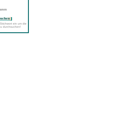
wamm
Stichwort ein um die
zu durchsuchen!