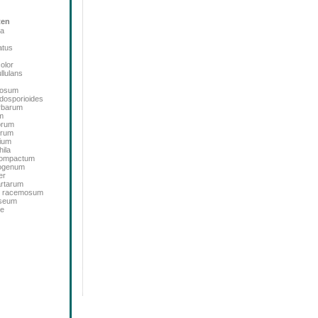
ten
ta
atus
color
llulans
bosum
dosporioides
rbarum
m
orum
orum
ium
ila
icompactum
sogenum
er
artarum
m racemosum
oseum
de