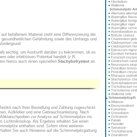
Ulocladium
Wallemia
Schimmelpilz-Ar
Alternaria alterna
Aspergillus flavus
Aspergillus fumig
Aspergillus niger
Aspergillus versi
Aureobasidium pu
uf befallenem Material steht eine Differenzierung der
Botrytis cinerea
r gesundheitlichen Gefährdung sowie des Umfangs und
Chaetomium glo
Cladosporium cla
 Vordergrund.
Cladosporium he
Epicoccum nigru
alb wichtig, um Auskunft darüber zu bekommen, ob es
Eurotium herbari
em oder infektiösen Potential handelt (z.B.
Fusarium oxysp
Geotrichum cand
eten hierzu auch einen speziellen
Stachybotrystest
an.
Neurospora sitoph
Penicillium brev
Penicillium chry
Rhizopus stolonif
Stachybotrys ch
Syncephalastru
Trichothecium r
Trichoderma viri
Wallemia sebi
Schimmelpilzgift
Aflatoxin
Deoxynivalenol
Testkit nach Ihrer Bestellung und Zahlung zugeschickt.
Fumonisin
oben, Aufkleber und eine Gebrauchsanleitung. Nach
Griseofulvin
Abklatschproben zur Analyse auf Schimmelpilze ins
Ochratoxin
Patulin
im Lichtmikroskop. Als Ergebnis erhalten Sie einen
Penicillin
immelpilze enthalten sind. Sofern ohne weiteren
Satratoxin
erhalten Sie auch Hinweise auf die Schimmelpilzgattung
Trichothecene
Zearalenon