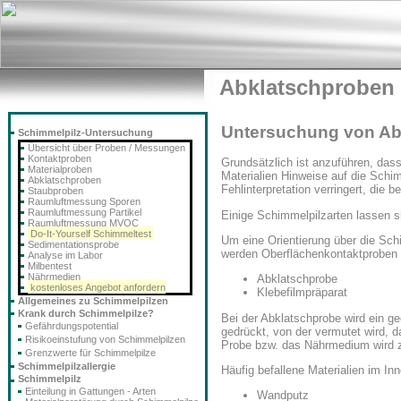
Abklatschproben
Untersuchung von Ab
Schimmelpilz-Untersuchung
Übersicht über Proben / Messungen
Kontaktproben
Grundsätzlich ist anzuführen, das
Materialproben
Materialien Hinweise auf die Schim
Abklatschproben
Fehlinterpretation verringert, die 
Staubproben
Raumluftmessung Sporen
Raumluftmessung Partikel
Einige Schimmelpilzarten lassen s
Raumluftmessung MVOC
Do-It-Yourself Schimmeltest
Um eine Orientierung über die Schi
Sedimentationsprobe
werden Oberflächenkontaktproben u
Analyse im Labor
Milbentest
Nährmedien
Abklatschprobe
kostenloses Angebot anfordern
Klebefilmpräparat
Allgemeines zu Schimmelpilzen
Krank durch Schimmelpilze?
Bei der Abklatschprobe wird ein g
Gefährdungspotential
gedrückt, von der vermutet wird, 
Risikoeinstufung von Schimmelpilzen
Probe bzw. das Nährmedium wird z
Grenzwerte für Schimmelpilze
Schimmelpilzallergie
Häufig befallene Materialien im In
Schimmelpilz
Einteilung in Gattungen - Arten
Wandputz