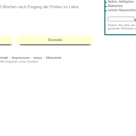
Hefen, Hefepilze
Bakterien
2-3 Wochen nach Eingang der Proben im Labor.
echter Haussch
Geben Sie bitte ein 
gesamte Webseite 
Kontakt
·
·
·
ntakt
Impressum
enius
Übersicht
Alle Angaben ohne Gewähr