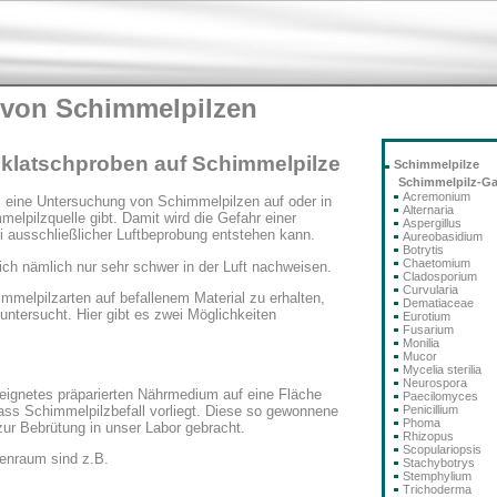
 von Schimmelpilzen
klatschproben auf Schimmelpilze
Schimmelpilze
Schimmelpilz-G
Acremonium
s eine Untersuchung von Schimmelpilzen auf oder in
Alternaria
melpilzquelle gibt. Damit wird die Gefahr einer
Aspergillus
bei ausschließlicher Luftbeprobung entstehen kann.
Aureobasidium
Botrytis
Chaetomium
ich nämlich nur sehr schwer in der Luft nachweisen.
Cladosporium
Curvularia
mmelpilzarten auf befallenem Material zu erhalten,
Dematiaceae
ntersucht. Hier gibt es zwei Möglichkeiten
Eurotium
Fusarium
Monilia
Mucor
Mycelia sterilia
Neurospora
eeignetes präparierten Nährmedium auf eine Fläche
Paecilomyces
dass Schimmelpilzbefall vorliegt. Diese so gewonnene
Penicillium
Phoma
ur Bebrütung in unser Labor gebracht.
Rhizopus
Scopulariopsis
nenraum sind z.B.
Stachybotrys
Stemphylium
Trichoderma