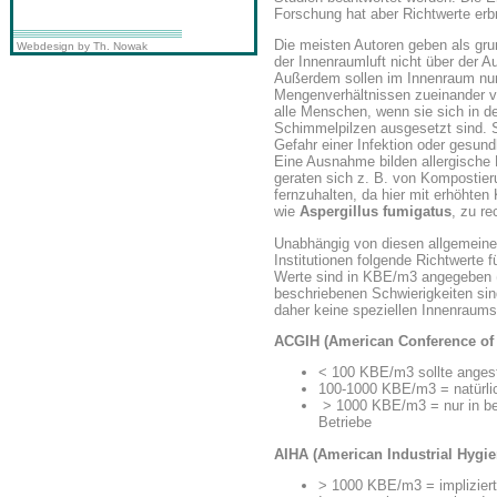
Forschung hat aber Richtwerte erbr
Die meisten Autoren geben als gru
Webdesign by Th. Nowak
der Innenraumluft nicht über der Au
Außerdem sollen im Innenraum nur d
Mengenverhältnissen zueinander v
alle Menschen, wenn sie sich in d
Schimmelpilzen ausgesetzt sind. S
Gefahr einer Infektion oder gesundh
Eine Ausnahme bilden allergisch
geraten sich z. B. von Kompostier
fernzuhalten, da hier mit erhöhte
wie
Aspergillus fumigatus
, zu re
Unabhängig von diesen allgemeine
Institutionen folgende Richtwerte 
Werte sind in KBE/m3 angegeben (
beschriebenen Schwierigkeiten sin
daher keine speziellen Innenraums
ACGIH (American Conference of 
< 100 KBE/m3 sollte anges
100-1000 KBE/m3 = natürli
> 1000 KBE/m3 = nur in bes
Betriebe
AIHA (American Industrial Hygie
> 1000 KBE/m3 = impliziert 