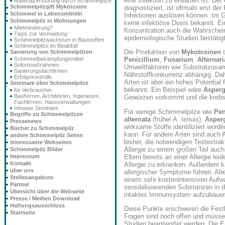
eine Infektion zu erwarten ist. Der
Materialzerstörung durch Schimmelpilze
Schimmelpilzgift Mykotoxine
diagnostiziert, ist oftmals erst d
Schimmel in Lebensmitteln
Infektionen auslösen können. Im
Schimmelpilz in Wohnungen
keine infektiöse Dosis bekannt. Ei
Mietminderung?
Konzentration auch die Wahrscheinli
Tipps zur Vermeidung
epidemiologische Studien bestätigt
Schimmelpilzwachstum in Baustoffen
Schimmelpilze im Bioabfall
Die Produktion von
Mykotoxinen
d
Sanierung von Schimmelpilzen
Schimmelbekämpfungsmittel
Penicillium
,
Fusarium
,
Alternari
Sofortmaßnahmen
Umweltfaktoren wie Substratzusa
Sanierungsfachfirmen
Nährstoffkonkurrenz abhängig. Dah
Erfolgskontrolle
Arten ist aber ein hohes Potential
Seminare über Schimmelpilze
bekannt. Ein Beispiel wäre
Asperg
für Verbraucher
Bauherren, Architekten, Ingenieure,
Gewürzen vorkommt und die kreb
Fachfirmen, Hausverwaltungen
Inhouse Seminare
Für wenige Schimmelpilze wie
Pen
Begriffe zu Schimmelpilzen
alternata
(früher A. tenuis),
Asperg
Pressenews
wirksame Stoffe identifiziert word
Bücher zu Schimmelpilz
kann. Für andere Arten sind auch A
andere Schimmelpilz Seiten
bisher, die notwendigen Testextrak
interessante Webseiten
Allergie zu einem großen Teil au
Schimmelpilz Bilder
Eltern bereits an einer Allergie le
Impressum
Kontakt
Allergie zu erkranken. Außerdem k
über uns
allergischer Symptome führen. Abe
Stellenangebote
einem sehr kostenintensiven Aufw
Partner
sensibilisierenden Substanzen in 
Übersicht über die Webseite
intaktes Immunsystem aufzubaue
Presse / Medien Download
Haftungsausschluss
Diese Punkte erschweren die Festl
Startseite
Fragen sind noch offen und müsse
Studien beantwortet werden. Die E