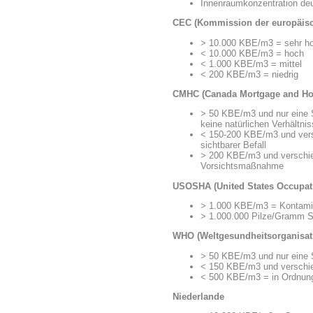
Innenraumkonzentration deu
CEC (Kommission der europäis
> 10.000 KBE/m3 = sehr h
< 10.000 KBE/m3 = hoch
< 1.000 KBE/m3 = mittel
< 200 KBE/m3 = niedrig
CMHC (Canada Mortgage and Ho
> 50 KBE/m3 und nur eine S
keine natürlichen Verhältni
< 150-200 KBE/m3 und versc
sichtbarer Befall
> 200 KBE/m3 und verschie
Vorsichtsmaßnahme
USOSHA (United States Occupati
> 1.000 KBE/m3 = Kontamin
> 1.000.000 Pilze/Gramm S
WHO (Weltgesundheitsorganisat
> 50 KBE/m3 und nur eine S
< 150 KBE/m3 und verschie
< 500 KBE/m3 = in Ordnung 
Niederlande