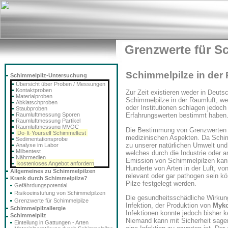
Grenzwerte für S
Schimmelpilze in der
Schimmelpilz-Untersuchung
Übersicht über Proben / Messungen
Kontaktproben
Zur Zeit existieren weder in Deutsc
Materialproben
Schimmelpilze in der Raumluft, we
Abklatschproben
oder Institutionen schlagen jedoch 
Staubproben
Raumluftmessung Sporen
Erfahrungswerten bestimmt haben
Raumluftmessung Partikel
Raumluftmessung MVOC
Die Bestimmung von Grenzwerten s
Do-It-Yourself Schimmeltest
medizinischen Aspekten. Da Schim
Sedimentationsprobe
zu unserer natürlichen Umwelt und
Analyse im Labor
Milbentest
welches durch die Industrie oder a
Nährmedien
Emission von Schimmelpilzen kann 
kostenloses Angebot anfordern
Hunderte von Arten in der Luft, vo
Allgemeines zu Schimmelpilzen
relevant oder gar pathogen sein kö
Krank durch Schimmelpilze?
Pilze festgelegt werden.
Gefährdungspotential
Risikoeinstufung von Schimmelpilzen
Die gesundheitsschädliche Wirkun
Grenzwerte für Schimmelpilze
Infektion, der Produktion von
Myko
Schimmelpilzallergie
Infektionen konnte jedoch bisher
Schimmelpilz
Niemand kann mit Sicherheit sagen
Einteilung in Gattungen - Arten