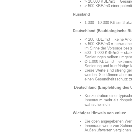
> 10.000 KBE/m3 = Gesund
> 500 KBE/m3 einer potenti
Russland
1.000 - 10.000 KBE/m3 akze
Deutschland (Baubiologische Ri
< 200 KBE/m3 = keine Ano
< 500 KBE/m3 = schwache 
im Sinne der Vorsorge beste
500 - 1.000 KBE/m3 = star
Sanierungen sollten umgeh
Ø 1.000 KBE/m3 = extreme
Sanierung und kurzfristig
Diese Werte sind streng g
worden. Sie können aber a
einen Gesundheitsschutz zu
Deutschland (Empfehlung des
Konzentration einer typisch
Innenraum mehr als doppelt
wahrscheinlich
Wichtiger Hinweis von enius:
Die oben angegebenen Werte
Innenraumwerte von Schimme
Außenluftwerten verglichen