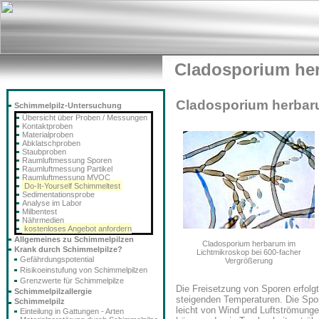
Cladosporium he
Cladosporium herba
Schimmelpilz-Untersuchung
Übersicht über Proben / Messungen
Kontaktproben
Materialproben
Abklatschproben
Staubproben
Raumluftmessung Sporen
Raumluftmessung Partikel
Raumluftmessung MVOC
Do-It-Yourself Schimmeltest
Sedimentationsprobe
Analyse im Labor
Milbentest
Nährmedien
kostenloses Angebot anfordern
Allgemeines zu Schimmelpilzen
Cladosporium herbarum im
Krank durch Schimmelpilze?
Lichtmikroskop bei 600-facher
Gefährdungspotential
Vergrößerung
Risikoeinstufung von Schimmelpilzen
Grenzwerte für Schimmelpilze
Die Freisetzung von Sporen erfolgt
Schimmelpilzallergie
steigenden Temperaturen. Die Spo
Schimmelpilz
leicht von Wind und Luftströmunge
Einteilung in Gattungen - Arten