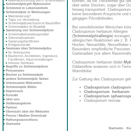
können, da sie Trockenheit gut üb
Materialzerstörung durch Schimmelpilze
Schimmelpilzgift Mykotoxine
über weite Stecken, sogar über 
Schimmel in Lebensmitteln
hinweg transportiert. Cladosporium
Schimmelpilz in Wohnungen
keine besonderen Ansprüche und w
Mietminderung?
gängigen Pilznährboden.
Tipps zur Vermeidung
Schimmelpilzwachstum in Baustoffen
Bei sensibilisierten Menschen kön
Schimmelpilze im Bioabfall
Sanierung von Schimmelpilzen
Cladosporium herbarum Allergien
Schimmelbekämpfungsmittel
(
Schimmelpilzallergie
) erzeugen,
Sofortmaßnahmen
allergischen Reaktionen wie z. B.
Sanierungsfachfirmen
Husten, Niesanfälle, Nesselfieber
Erfolgskontrolle
Seminare über Schimmelpilze
Besonders empfindliche Personen 
für Verbraucher
Gartenarbeit (vor allem Rasenmähe
Bauherren, Architekten, Ingenieure,
Fachfirmen, Hausverwaltungen
Cladosporium herbarum bildet
Myk
Inhouse Seminare
Gibberelline erwiesen sich in Tie
Begriffe zu Schimmelpilzen
Warmblüter.
Pressenews
Bücher zu Schimmelpilz
andere Schimmelpilz Seiten
Zur Gattung des
Cladosporium
geh
interessante Webseiten
Schimmelpilz Bilder
Cladosporium cladospori
Impressum
Cladosporium herbarum
Kontakt
Cladosporium sphaeros
über uns
Cladosporium resinae
Stellenangebote
Partner
Übersicht über die Webseite
Presse / Medien Download
Haftungsausschluss
Startseite
·
Startseite
Ko