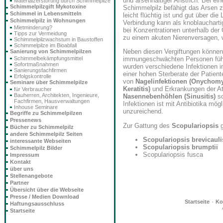
und arsenhaltiger Anstrich. Bei ein
Materialzerstörung durch Schimmelpilze
Schimmelpilzgift Mykotoxine
Schimmelpilz befähigt das Arsen 
Schimmel in Lebensmitteln
leicht flüchtig ist und gut über 
Schimmelpilz in Wohnungen
Verbindung kann als knoblauchart
Mietminderung?
bei Konzentrationen unterhalb der G
Tipps zur Vermeidung
zu einem akuten Nierenversagen, w
Schimmelpilzwachstum in Baustoffen
Schimmelpilze im Bioabfall
Neben diesen Vergiftungen können 
Sanierung von Schimmelpilzen
Schimmelbekämpfungsmittel
immungeschwächten Personen führ
Sofortmaßnahmen
wurden verschiedene Infektionen i
Sanierungsfachfirmen
einer hohen Sterberate der Patie
Erfolgskontrolle
von
Nagelinfektionen (Onychom
Seminare über Schimmelpilze
Keratitis)
und Erkrankungen der 
für Verbraucher
Bauherren, Architekten, Ingenieure,
Nasennebenhöhlen (Sinusitis)
so
Fachfirmen, Hausverwaltungen
Infektionen ist mit Antibiotika mögl
Inhouse Seminare
unzureichend.
Begriffe zu Schimmelpilzen
Pressenews
Zur Gattung des
Scopulariopsis
g
Bücher zu Schimmelpilz
andere Schimmelpilz Seiten
Scopulariopsis brevicauli
interessante Webseiten
Scopulariopsis brumptii
Schimmelpilz Bilder
Scopulariopsis fusca
Impressum
Kontakt
über uns
Stellenangebote
Partner
Übersicht über die Webseite
Presse / Medien Download
·
Startseite
Ko
Haftungsausschluss
Startseite