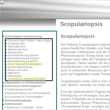
Scopulariopsis
Scopulariopsis
Schimmelpilz-Untersuchung
Übersicht über Proben / Messungen
Kontaktproben
Die Gattung Scopulariopsis kommt 
Materialproben
unterschiedlichen Medien und Subs
Abklatschproben
bevorzugte Lebensraum sind der 
Staubproben
Raumluftmessung Sporen
Pflanzenmaterial. Einige Arten von
Raumluftmessung Partikel
verfügen auch über die Fähigkeit d
Raumluftmessung MVOC
abzubauen. Daher werden sie als ke
Do-It-Yourself Schimmeltest
Grundsubstanz von Haaren und Kra
Sedimentationsprobe
Analyse im Labor
auch in verhornten Bereichen der
Milbentest
auch auf Vogelfedern sowie Tierha
Nährmedien
kostenloses Angebot anfordern
Scopulariopsis-Arten sind in ihre
Allgemeines zu Schimmelpilzen
sehr ähnlich, weshalb sie früher 
Krank durch Schimmelpilze?
Gefährdungspotential
Eine der bedeutendsten Eigenscha
Risikoeinstufung von Schimmelpilzen
Freisetzung von Arsengas aus ar
Grenzwerte für Schimmelpilze
wurden Todesfälle durch Arsenver
Schimmelpilzallergie
dokumentiert. Dieses Phänomen tra
Schimmelpilz
"Schweinfurter Grün" verstärkt auf
Einteilung in Gattungen - Arten