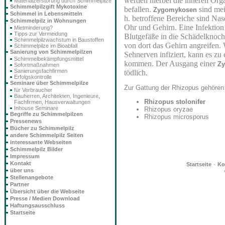
werden hierbei die inneren Org
Materialzerstörung durch Schimmelpilze
Schimmelpilzgift Mykotoxine
befallen.
sind meis
Zygomykosen
Schimmel in Lebensmitteln
h. betroffene Bereiche sind Na
Schimmelpilz in Wohnungen
Ohr und Gehirn. Eine Infektion
Mietminderung?
Tipps zur Vermeidung
Blutgefäße in die Schädelknoc
Schimmelpilzwachstum in Baustoffen
von dort das Gehirn angreifen.
Schimmelpilze im Bioabfall
Sanierung von Schimmelpilzen
Sehnerven infiziert, kann es zu
Schimmelbekämpfungsmittel
kommen. Der Ausgang einer
Z
Sofortmaßnahmen
Sanierungsfachfirmen
tödlich.
Erfolgskontrolle
Seminare über Schimmelpilze
Zur Gattung der Rhizopus gehören 
für Verbraucher
Bauherren, Architekten, Ingenieure,
Rhizopus stolonifer
Fachfirmen, Hausverwaltungen
Inhouse Seminare
Rhizopus oryzae
Begriffe zu Schimmelpilzen
Rhizopus microsporus
Pressenews
Bücher zu Schimmelpilz
andere Schimmelpilz Seiten
interessante Webseiten
Schimmelpilz Bilder
Impressum
Kontakt
·
Startseite
Ko
über uns
Stellenangebote
Partner
Übersicht über die Webseite
Presse / Medien Download
Haftungsausschluss
Startseite