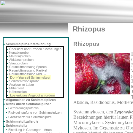
Rhizopus
Rhizopus
Schimmelpilz-Untersuchung
Übersicht über Proben / Messungen
Kontaktproben
Materialproben
Abklatschproben
Staubproben
Raumluftmessung Sporen
Raumluftmessung Partikel
Raumluftmessung MVOC
Do-It-Yourself Schimmeltest
Sedimentationsprobe
Analyse im Labor
Milbentest
Nährmedien
kostenloses Angebot anfordern
Allgemeines zu Schimmelpilzen
Absidia, Basidiobolus, Mortier
Krank durch Schimmelpilze?
Gefährdungspotential
Systemmykosen, den
Zygomyk
Risikoeinstufung von Schimmelpilzen
Bezeichnungen hierfür lauten
Grenzwerte für Schimmelpilze
Schimmelpilzallergie
Mucormykosen. Systemmykosen 
Schimmelpilz
Mykosen. Im Gegensatz zu Ob
Einteilung in Gattungen - Arten