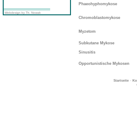
Phaeohyphomykose
Webdesign by Th. Nowak
Chromoblastomykose
Myzetom
Subkutane Mykose
Sinusitis
Opportunistische Mykosen
·
Startseite
Ko