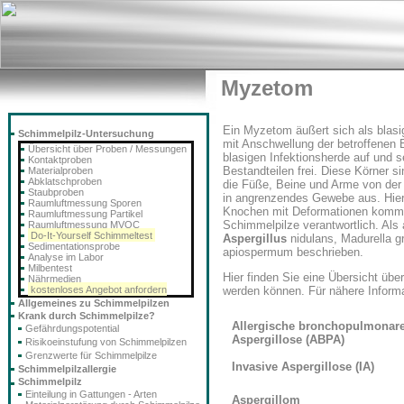
Myzetom
Ein Myzetom äußert sich als blasi
Schimmelpilz-Untersuchung
mit Anschwellung der betroffenen B
Übersicht über Proben / Messungen
blasigen Infektionsherde auf und se
Kontaktproben
Bestandteilen frei. Diese Körner 
Materialproben
Abklatschproben
die Füße, Beine und Arme von der I
Staubproben
in angrenzendes Gewebe aus. Hierb
Raumluftmessung Sporen
Knochen mit Deformationen kommen
Raumluftmessung Partikel
Schimmelpilze verantwortlich. Al
Raumluftmessung MVOC
Do-It-Yourself Schimmeltest
Aspergillus
nidulans, Madurella 
Sedimentationsprobe
apiospermum beschrieben.
Analyse im Labor
Milbentest
Hier finden Sie eine Übersicht übe
Nährmedien
kostenloses Angebot anfordern
werden können. Für nähere Informa
Allgemeines zu Schimmelpilzen
Krank durch Schimmelpilze?
Allergische bronchopulmonar
Gefährdungspotential
Aspergillose (ABPA)
Risikoeinstufung von Schimmelpilzen
Grenzwerte für Schimmelpilze
Invasive Aspergillose (IA)
Schimmelpilzallergie
Schimmelpilz
Einteilung in Gattungen - Arten
Aspergillom