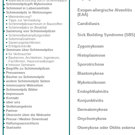
Materialzerstörung durch Schimmelpilze
Schimmelpilzgift Mykotoxine
Schimmel in Lebensmitteln
Exogen-allergische Alveolitis
Schimmelpilz in Wohnungen
(EAA)
Mietminderung?
Tipps zur Vermeidung
Candidiasis
Schimmelpilzwachstum in Baustoffen
Schimmelpilze im Bioabfall
Sanierung von Schimmelpilzen
Sick Building Syndrome (SBS)
Schimmelbekämpfungsmittel
Sofortmaßnahmen
Sanierungsfachfirmen
Zygomykosen
Erfolgskontrolle
Seminare über Schimmelpilze
für Verbraucher
Histoplasmose
Bauherren, Architekten, Ingenieure,
Fachfirmen, Hausverwaltungen
Sporotrichose
Inhouse Seminare
Begriffe zu Schimmelpilzen
Pressenews
Blastomykose
Bücher zu Schimmelpilz
andere Schimmelpilz Seiten
Mykotoxikosen
interessante Webseiten
Schimmelpilz Bilder
Endophthalmitis
Impressum
Kontakt
Konjunktivitis
über uns
Stellenangebote
Dermatomykose
Partner
Übersicht über die Webseite
Onychomykose
Presse / Medien Download
Haftungsausschluss
Otomykose oder Otitits extern
Startseite