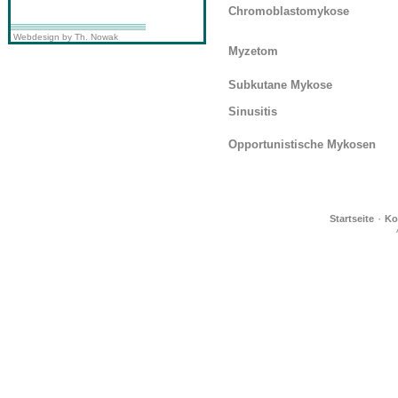
Chromoblastomykose
Webdesign by Th. Nowak
Myzetom
Subkutane Mykose
Sinusitis
Opportunistische Mykosen
·
Startseite
Ko