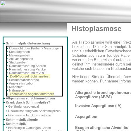
Histoplasmose
Als Histoplasmose wird eine Infe
Schimmelpilz-Untersuchung
bezeichnet. Dieser Schimmelpilz k
Übersicht über Proben / Messungen
und zu erheblichen Gewebeschäde
Kontaktproben
Schäden auch zum Tod des Patiente
Materialproben
Abklatschproben
wo er in den Blutkreislauf aufgen
Staubproben
gelingt ihm insbesondere durch sei
Raumluftmessung Sporen
welche sich besser im Blutkreislau
Raumluftmessung Partikel
Raumluftmessung MVOC
Do-It-Yourself Schimmeltest
Hier finden Sie eine Übersicht übe
Sedimentationsprobe
werden können. Für nähere Informa
Analyse im Labor
Milbentest
Nährmedien
Allergische bronchopulmonar
kostenloses Angebot anfordern
Aspergillose (ABPA)
Allgemeines zu Schimmelpilzen
Krank durch Schimmelpilze?
Invasive Aspergillose (IA)
Gefährdungspotential
Risikoeinstufung von Schimmelpilzen
Grenzwerte für Schimmelpilze
Aspergillom
Schimmelpilzallergie
Schimmelpilz
Exogen-allergische Alveolitis
Einteilung in Gattungen - Arten