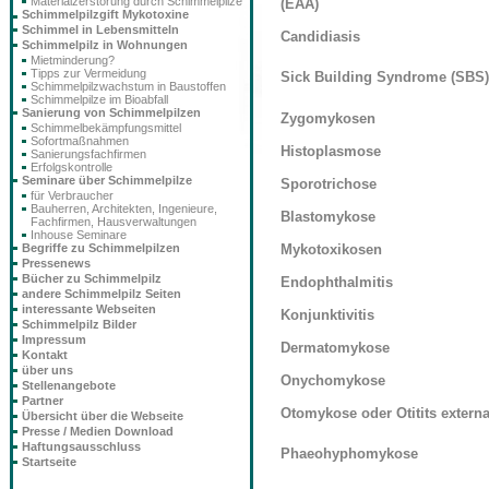
Materialzerstörung durch Schimmelpilze
(EAA)
Schimmelpilzgift Mykotoxine
Schimmel in Lebensmitteln
Candidiasis
Schimmelpilz in Wohnungen
Mietminderung?
Tipps zur Vermeidung
Sick Building Syndrome (SBS)
Schimmelpilzwachstum in Baustoffen
Schimmelpilze im Bioabfall
Sanierung von Schimmelpilzen
Zygomykosen
Schimmelbekämpfungsmittel
Sofortmaßnahmen
Histoplasmose
Sanierungsfachfirmen
Erfolgskontrolle
Seminare über Schimmelpilze
Sporotrichose
für Verbraucher
Bauherren, Architekten, Ingenieure,
Blastomykose
Fachfirmen, Hausverwaltungen
Inhouse Seminare
Mykotoxikosen
Begriffe zu Schimmelpilzen
Pressenews
Bücher zu Schimmelpilz
Endophthalmitis
andere Schimmelpilz Seiten
interessante Webseiten
Konjunktivitis
Schimmelpilz Bilder
Impressum
Dermatomykose
Kontakt
über uns
Onychomykose
Stellenangebote
Partner
Otomykose oder Otitits extern
Übersicht über die Webseite
Presse / Medien Download
Haftungsausschluss
Phaeohyphomykose
Startseite