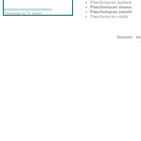
Paecilomyces puntonii
Paecilomyces niveus
Paecilomyces variotii
Webdesign by Th. Nowak
Paecilomyces viridis
·
Startseite
Ko