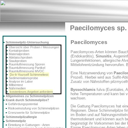
Paecilomyces sp.
Paecilomyces
Schimmelpilz-Untersuchung
Übersicht über Proben / Messungen
Kontaktproben
Paecilomyces-Arten können Bauch
Materialproben
(Endokarditis),
Sinusitis
, Augeninf
Abklatschproben
Lungeninfektionen, allergische Al
Staubproben
Raumluftmessung Sporen
Mittelohrentzündung hervorrufen. 
Raumluftmessung Partikel
Raumluftmessung MVOC
Eine Nutzanwendung von
Paecilo
Do-It-Yourself Schimmeltest
Prozeß. Hierbei wird aus Sulfit-Abl
Sedimentationsprobe
Zusatz von Nährstoffen pilzmycelha
Analyse im Labor
Milbentest
Nährmedien
Byssochlamis
fulva (Eurotiales,
kostenloses Angebot anfordern
hohe Temperaturen und kann bei 
Allgemeines zu Schimmelpilzen
wachsen.
Krank durch Schimmelpilze?
Gefährdungspotential
Die Gattung Paecilomyces hat eine 
Risikoeinstufung von Schimmelpilzen
Regionen. Diese Schimmelpilze fin
Grenzwerte für Schimmelpilze
im Boden und auf Nahrungsmitteln
Schimmelpilzallergie
thermotolerant und können auch b
Schimmelpilz
begünstigt ihr Vorkommen bei der
Einteilung in Gattungen - Arten
Einige Paecilomyces-Arten leben 