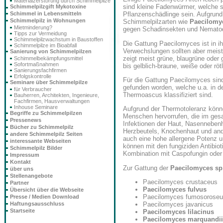
Materialzerstörung durch Schimmelpilze
sind kleine Fadenwürmer, welche s
Schimmelpilzgift Mykotoxine
Schimmel in Lebensmitteln
Pflanzenschädlinge sein. Aufgrund
Schimmelpilz in Wohnungen
Schimmelpilzarten wie
Paecilomyc
Mietminderung?
gegen Schadinsekten und Nematod
Tipps zur Vermeidung
Schimmelpilzwachstum in Baustoffen
Die Gattung Paecilomyces ist in 
Schimmelpilze im Bioabfall
Verwechslungen sollten aber meist
Sanierung von Schimmelpilzen
zeigt meist grüne, blaugrüne oder
Schimmelbekämpfungsmittel
Sofortmaßnahmen
bis gelblich-braune, weiße oder rötl
Sanierungsfachfirmen
Erfolgskontrolle
Für die Gattung Paecilomyces sind
Seminare über Schimmelpilze
gefunden worden, welche u.a. in 
für Verbraucher
Thermoascus klassifiziert sind.
Bauherren, Architekten, Ingenieure,
Fachfirmen, Hausverwaltungen
Inhouse Seminare
Aufgrund der Thermotoleranz könn
Begriffe zu Schimmelpilzen
Menschen hervorrufen, die im gesa
Pressenews
Infektionen der Haut, Nasenneben
Bücher zu Schimmelpilz
Herzbeutels, Knochenhaut und and
andere Schimmelpilz Seiten
auch eine hohe allergene Potenz 
interessante Webseiten
können mit den fungiziden Antibiot
Schimmelpilz Bilder
Kombination mit Caspofungin oder 
Impressum
Kontakt
Zur Gattung der
Paecilomyces sp
über uns
Stellenangebote
Paecilomyces crustaceus
Partner
Paecilomyces fulvus
Übersicht über die Webseite
Paecilomyces fumosorose
Presse / Medien Download
Haftungsausschluss
Paecilomyces javanicus
Startseite
Paecilomyces lilacinus
Paecilomyces marquandii