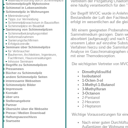
Materialzerstörung durch Schimmelpilze
Vertretern der Pilzgattung Chaeto
Schimmelpilzgift Mykotoxine
eine häufig verantwortlich für den
Schimmel in Lebensmitteln
Schimmelpilz in Wohnungen
Der Begriff MVOC wurde in Anlehnu
Mietminderung?
Bestandteile der Luft den Fachle
Tipps zur Vermeidung
erfolgt im wesentlichen auf die g
Schimmelpilzwachstum in Baustoffen
Schimmelpilze im Bioabfall
Sanierung von Schimmelpilzen
Mit einem geeigneten Probenahmeg
Schimmelbekämpfungsmittel
Sammelmedium gezogen. Darin wer
Sofortmaßnahmen
absorbiert (aufgesaugt) und nach D
Sanierungsfachfirmen
unserem Labor auf einzelne Substan
Erfolgskontrolle
Verfahren hierzu sind die Sammlun
Seminare über Schimmelpilze
Analyse im Gaschromatographen o
für Verbraucher
Bauherren, Architekten, Ingenieure,
mit einer Themodesorption.
Fachfirmen, Hausverwaltungen
Inhouse Seminare
Die wichtigsten Vertreter von MV
Begriffe zu Schimmelpilzen
Pressenews
Dimethyldisulfid
Bücher zu Schimmelpilz
Isobutanol
andere Schimmelpilz Seiten
1-Octen-3-ol
interessante Webseiten
3-Methyl-1-Butanol
Schimmelpilz Bilder
3-Methylfuran
Impressum
Kontakt
3-Octanon
über uns
2-Pentanol
Stellenangebote
2-Hexanon
Partner
2-Heptanon
Übersicht über die Webseite
Presse / Medien Download
Wichtige Voraussetzungen für ein
Haftungsausschluss
Startseite
Nach einer guten Durchlüft
Außentüren der Wohnung mi