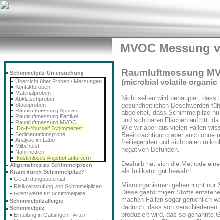
MVOC Messung v
Raumluftmessung M
Schimmelpilz-Untersuchung
Übersicht über Proben / Messungen
(microbial volatile organ
Kontaktproben
Materialproben
Nicht selten wird behauptet, dass 
Abklatschproben
Staubproben
gesundheitlichen Beschwerden führ
Raumluftmessung Sporen
abgeleitet, dass Schimmelpilze nu
Raumluftmessung Partikel
und sichtbaren Flächen auftritt, d
Raumluftmessung MVOC
Wie wir aber aus vielen Fällen wis
Do-It-Yourself Schimmeltest
Sedimentationsprobe
Beeinträchtigung aber auch ohne m
Analyse im Labor
freiliegenden und sichtbaren mik
Milbentest
negativen Befunden.
Nährmedien
kostenloses Angebot anfordern
Deshalb hat sich die Methode ein
Allgemeines zu Schimmelpilzen
als Indikator gut bewährt.
Krank durch Schimmelpilze?
Gefährdungspotential
Mikroorganismen geben nicht nur S
Risikoeinstufung von Schimmelpilzen
Diese gasförmigen Stoffe entsteh
Grenzwerte für Schimmelpilze
machen Fällen sogar geruchlich w
Schimmelpilzallergie
dadurch, dass von verschiedenen 
Schimmelpilz
produziert wird, das so genannte 
Einteilung in Gattungen - Arten