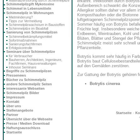
erkannt. Infektionen durch Botryti
Materialzerstörung durch Schimmelpilze
Schimmelpilzgift Mykotoxine
Außenbereich schwankt die Konzentr
Schimmel in Lebensmitteln
Allergiker sollten daher vor allem
Schimmelpilz in Wohnungen
Komposthaufen oder die Biotonne m
Mietminderung?
luftgetragenen Schimmelpilzspor
Tipps zur Vermeidung
Sommer häufig von Botrytis befall
Schimmelpilzwachstum in Baustoffen
Früchte legt. Insbesondere weich
Schimmelpilze im Bioabfall
Sanierung von Schimmelpilzen
Erdbeeren, Weintrauben, Kohl und 
Schimmelbekämpfungsmittel
Blüten, Blätter und Stengel der P
Sofortmaßnahmen
Schimmelpilz meist sehr schnell u
Sanierungsfachfirmen
Pflanzenteile.
Erfolgskontrolle
Seminare über Schimmelpilze
für Verbraucher
Botrytis kommt sehr häufig in Far
Bauherren, Architekten, Ingenieure,
Botrytis baut Cellulosebestandtei
Fachfirmen, Hausverwaltungen
auf den Gemälden zerstören.
Inhouse Seminare
Begriffe zu Schimmelpilzen
Zur Gattung der Botrytis gehören f
Pressenews
Bücher zu Schimmelpilz
Botrytis cinerea
andere Schimmelpilz Seiten
interessante Webseiten
Schimmelpilz Bilder
Impressum
Kontakt
über uns
Stellenangebote
·
Startseite
Ko
Partner
Übersicht über die Webseite
Presse / Medien Download
Haftungsausschluss
Startseite