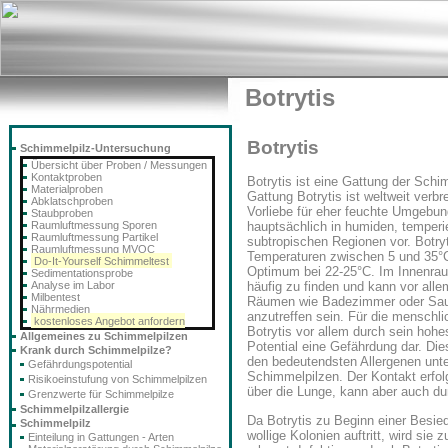
Botrytis
Botrytis
Schimmelpilz-Untersuchung
Übersicht über Proben / Messungen
Kontaktproben
Botrytis ist eine Gattung der Schi
Materialproben
Gattung Botrytis ist weltweit verbre
Abklatschproben
Vorliebe für eher feuchte Umgebu
Staubproben
Raumluftmessung Sporen
hauptsächlich in humiden, temperi
Raumluftmessung Partikel
subtropischen Regionen vor. Botry
Raumluftmessung MVOC
Temperaturen zwischen 5 und 35°
Do-It-Yourself Schimmeltest
Optimum bei 22-25°C. Im Innenraum
Sedimentationsprobe
Analyse im Labor
häufig zu finden und kann vor all
Milbentest
Räumen wie Badezimmer oder Sau
Nährmedien
anzutreffen sein. Für die menschli
kostenloses Angebot anfordern
Botrytis vor allem durch sein hohe
Allgemeines zu Schimmelpilzen
Potential eine Gefährdung dar. Die
Krank durch Schimmelpilze?
den bedeutendsten Allergenen unt
Gefährdungspotential
Schimmelpilzen. Der Kontakt erfolg
Risikoeinstufung von Schimmelpilzen
über die Lunge, kann aber auch d
Grenzwerte für Schimmelpilze
Schimmelpilzallergie
Da Botrytis zu Beginn einer Besied
Schimmelpilz
wollige Kolonien auftritt, wird si
Einteilung in Gattungen - Arten