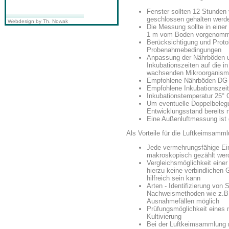
Fenster sollten 12 Stunden
geschlossen gehalten werd
Webdesign by Th. Nowak
Die Messung sollte in eine
1 m vom Boden vorgenomm
Berücksichtigung und Protok
Probenahmebedingungen
Anpassung der Nährböden 
Inkubationszeiten auf die 
wachsenden Mikroorganis
Empfohlene Nährböden DG 
Empfohlene Inkubationszeit 
Inkubationstemperatur 25° 
Um eventuelle Doppelbeleg
Entwicklungsstand bereits n
Eine Außenluftmessung ist 
Als Vorteile für die Luftkeimsamm
Jede vermehrungsfähige Ein
makroskopisch gezählt wer
Vergleichsmöglichkeit eine
hierzu keine verbindlichen 
hilfreich sein kann
Arten - Identifizierung von
Nachweismethoden wie z.B. 
Ausnahmefällen möglich
Prüfungsmöglichkeit eine
Kultivierung
Bei der Luftkeimsammlung m