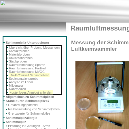
Raumluftmessung
Messung der Schimme
Schimmelpilz-Untersuchung
Übersicht über Proben / Messungen
Luftkeimsammler
Kontaktproben
Materialproben
Abklatschproben
Staubproben
Raumluftmessung Sporen
Raumluftmessung Partikel
Raumluftmessung MVOC
Do-It-Yourself Schimmeltest
Sedimentationsprobe
Analyse im Labor
Milbentest
Nährmedien
kostenloses Angebot anfordern
Allgemeines zu Schimmelpilzen
Krank durch Schimmelpilze?
Gefährdungspotential
Risikoeinstufung von Schimmelpilzen
Grenzwerte für Schimmelpilze
Schimmelpilzallergie
Schimmelpilz
Einteilung in Gattungen - Arten