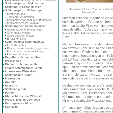
Materialzerstörung durch Schimmelpilze
Schimmelpilzgift Mykotoxine
Schimmel in Lebensmitteln
Luftkeimsammler mit 2 verschiedenen
Schimmelpilz in Wohnungen
Nährmedien
Mietminderung?
Tipps zur Vermeidung
unterschiedlichen Ansprüche einzel
Schimmelpilzwachstum in Baustoffen
bedacht werden. Gerade bei Inne
Schimmelpilze im Bioabfall
kommen häufig Pilze vor, die bevo
Sanierung von Schimmelpilzen
ausschließlich Substrate mit einer
Schimmelbekämpfungsmittel
Sofortmaßnahmen
Wasseraktivität verwerten, so gen
Sanierungsfachfirmen
Pilze.
Erfolgskontrolle
Seminare über Schimmelpilze
Mit dem bekannten Standartnährm
für Verbraucher
Malzextrakt-Agar sind solche Pilze
Bauherren, Architekten, Ingenieure,
Fachfirmen, Hausverwaltungen
nachweisbar. Deshalb hat sich in
Inhouse Seminare
Innenraumuntersuchungen ein Nä
Begriffe zu Schimmelpilzen
DG 18-Agar bewährt. Eine ausschl
Pressenews
Verwendung von DG 18-Agar ist ab
Bücher zu Schimmelpilz
spp. und der toxinbildende Stachy
andere Schimmelpilz Seiten
oder nicht ausreichend erfasst we
interessante Webseiten
Schimmelpilzarten wie zum Beispi
Schimmelpilz Bilder
empfiehlt sich der Einsatz eines 
Impressum
Kontakt
Deshalb verwenden wir als Standa
über uns
Luftkeimsammlungen sowohl DG 18
Stellenangebote
Partner
Malzextrakt-Agar. Es können aber 
Übersicht über die Webseite
Nährmedien, auf denen nur besti
Presse / Medien Download
für eine spezifische Fragestellung
Haftungsausschluss
Startseite
Um aussagekräftige Ergebnisse zu 
bestimmte Voraussetzungen beach