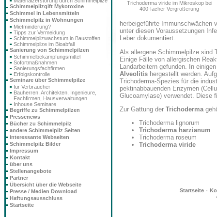
Materialzerstörung durch Schimmelpilze
Trichoderma viride im Mikroskop bei
Schimmelpilzgift Mykotoxine
400-facher Vergrößerung
Schimmel in Lebensmitteln
Schimmelpilz in Wohnungen
herbeigeführte Immunschwächen v
Mietminderung?
unter diesen Voraussetzungen Infek
Tipps zur Vermeidung
Leber dokumentiert.
Schimmelpilzwachstum in Baustoffen
Schimmelpilze im Bioabfall
Sanierung von Schimmelpilzen
Als allergene Schimmelpilze sind 
Schimmelbekämpfungsmittel
Einige Fälle von allergischen Reak
Sofortmaßnahmen
Landarbeitern gefunden. In einig
Sanierungsfachfirmen
Alveolitis
hergestellt werden. Auf
Erfolgskontrolle
Seminare über Schimmelpilze
Trichoderma-Spezies für die indus
für Verbraucher
pektinabbauenden Enzymen (Cellul
Bauherren, Architekten, Ingenieure,
Glucoamylase) verwendet. Diese fi
Fachfirmen, Hausverwaltungen
Inhouse Seminare
Zur Gattung der
Trichoderma
gehö
Begriffe zu Schimmelpilzen
Pressenews
Trichoderma lignorum
Bücher zu Schimmelpilz
Trichoderma harzianum
andere Schimmelpilz Seiten
Trichoderma roseum
interessante Webseiten
Schimmelpilz Bilder
Trichoderma viride
Impressum
Kontakt
über uns
Stellenangebote
Partner
Übersicht über die Webseite
·
Startseite
Ko
Presse / Medien Download
Haftungsausschluss
Startseite