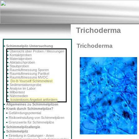
Trichoderma
Trichoderma
Schimmelpilz-Untersuchung
Übersicht über Proben / Messungen
Kontaktproben
Materialproben
Abklatschproben
Staubproben
Raumluftmessung Sporen
Raumluftmessung Partikel
Raumluftmessung MVOC
Do-It-Yourself Schimmeltest
Sedimentationsprobe
Analyse im Labor
Milbentest
Nährmedien
kostenloses Angebot anfordern
Allgemeines zu Schimmelpilzen
Krank durch Schimmelpilze?
Gefährdungspotential
Risikoeinstufung von Schimmelpilzen
Grenzwerte für Schimmelpilze
Schimmelpilzallergie
Schimmelpilz
Einteilung in Gattungen - Arten