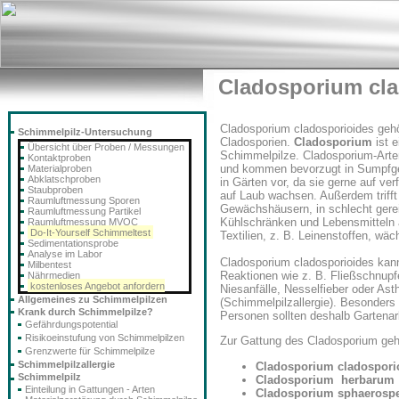
Cladosporium cla
Cladosporium cladosporioides gehö
Schimmelpilz-Untersuchung
Cladosporien.
Cladosporium
ist e
Übersicht über Proben / Messungen
Schimmelpilze. Cladosporium-Arten
Kontaktproben
und kommen bevorzugt in Sumpfge
Materialproben
Abklatschproben
in Gärten vor, da sie gerne auf ver
Staubproben
auf Laub wachsen. Außerdem trifft
Raumluftmessung Sporen
Gewächshäusern, in schlecht gere
Raumluftmessung Partikel
Kühlschränken und Lebensmitteln 
Raumluftmessung MVOC
Do-It-Yourself Schimmeltest
Textilien, z. B. Leinenstoffen, wä
Sedimentationsprobe
Analyse im Labor
Cladosporium cladosporioides kann
Milbentest
Reaktionen wie z. B. Fließschnupf
Nährmedien
kostenloses Angebot anfordern
Niesanfälle, Nesselfieber oder As
Allgemeines zu Schimmelpilzen
(Schimmelpilzallergie). Besonders
Krank durch Schimmelpilze?
Personen sollten deshalb Gartenar
Gefährdungspotential
Risikoeinstufung von Schimmelpilzen
Zur Gattung des
Cladosporium
geh
Grenzwerte für Schimmelpilze
Schimmelpilzallergie
Cladosporium cladospori
Schimmelpilz
Cladosporium herbarum
Einteilung in Gattungen - Arten
Cladosporium sphaeros