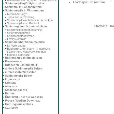
Materialzerstörung durch Schimmelpilze
Cladosporium resinae
Schimmelpilzgift Mykotoxine
Schimmel in Lebensmitteln
Schimmelpilz in Wohnungen
Mietminderung?
Tipps zur Vermeidung
Schimmelpilzwachstum in Baustoffen
Schimmelpilze im Bioabfall
·
Startseite
Ko
Sanierung von Schimmelpilzen
Schimmelbekämpfungsmittel
Sofortmaßnahmen
Sanierungsfachfirmen
Erfolgskontrolle
Seminare über Schimmelpilze
für Verbraucher
Bauherren, Architekten, Ingenieure,
Fachfirmen, Hausverwaltungen
Inhouse Seminare
Begriffe zu Schimmelpilzen
Pressenews
Bücher zu Schimmelpilz
andere Schimmelpilz Seiten
interessante Webseiten
Schimmelpilz Bilder
Impressum
Kontakt
über uns
Stellenangebote
Partner
Übersicht über die Webseite
Presse / Medien Download
Haftungsausschluss
Startseite