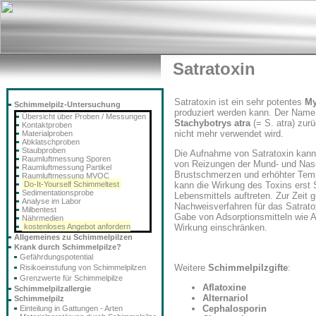
Satratoxin
Satratoxin ist ein sehr potentes
My
Schimmelpilz-Untersuchung
produziert werden kann. Der Name 
Übersicht über Proben / Messungen
Stachybotrys atra
(= S. atra) zurü
Kontaktproben
nicht mehr verwendet wird.
Materialproben
Abklatschproben
Staubproben
Die Aufnahme von Satratoxin kann
Raumluftmessung Sporen
von Reizungen der Mund- und Nase
Raumluftmessung Partikel
Brustschmerzen und erhöhter Temp
Raumluftmessung MVOC
Do-It-Yourself Schimmeltest
kann die Wirkung des Toxins erst
Sedimentationsprobe
Lebensmittels auftreten. Zur Zeit 
Analyse im Labor
Nachweisverfahren für das Satrato
Milbentest
Gabe von Adsorptionsmitteln wie A
Nährmedien
kostenloses Angebot anfordern
Wirkung einschränken.
Allgemeines zu Schimmelpilzen
Krank durch Schimmelpilze?
Gefährdungspotential
Weitere
Schimmelpilzgifte
:
Risikoeinstufung von Schimmelpilzen
Grenzwerte für Schimmelpilze
Aflatoxine
Schimmelpilzallergie
Alternariol
Schimmelpilz
Cephalosporin
Einteilung in Gattungen - Arten