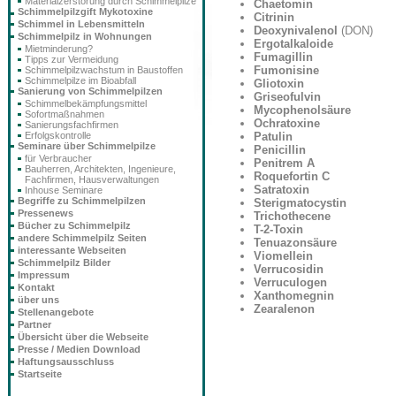
Materialzerstörung durch Schimmelpilze
Chaetomin
Schimmelpilzgift Mykotoxine
Citrinin
Schimmel in Lebensmitteln
Deoxynivalenol
(DON)
Schimmelpilz in Wohnungen
Ergotalkaloide
Mietminderung?
Fumagillin
Tipps zur Vermeidung
Fumonisine
Schimmelpilzwachstum in Baustoffen
Schimmelpilze im Bioabfall
Gliotoxin
Sanierung von Schimmelpilzen
Griseofulvin
Schimmelbekämpfungsmittel
Mycophenolsäure
Sofortmaßnahmen
Ochratoxine
Sanierungsfachfirmen
Erfolgskontrolle
Patulin
Seminare über Schimmelpilze
Penicillin
für Verbraucher
Penitrem A
Bauherren, Architekten, Ingenieure,
Roquefortin C
Fachfirmen, Hausverwaltungen
Satratoxin
Inhouse Seminare
Begriffe zu Schimmelpilzen
Sterigmatocystin
Pressenews
Trichothecene
Bücher zu Schimmelpilz
T-2-Toxin
andere Schimmelpilz Seiten
Tenuazonsäure
interessante Webseiten
Viomellein
Schimmelpilz Bilder
Verrucosidin
Impressum
Verruculogen
Kontakt
Xanthomegnin
über uns
Zearalenon
Stellenangebote
Partner
Übersicht über die Webseite
Presse / Medien Download
Haftungsausschluss
Startseite