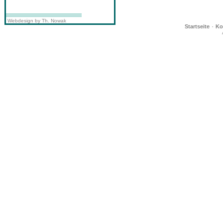
Webdesign by Th. Nowak
·
Startseite
Ko