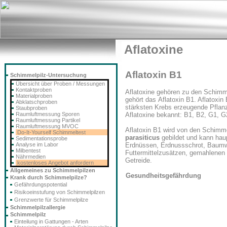
Aflatoxine
Aflatoxin B1
Schimmelpilz-Untersuchung
Übersicht über Proben / Messungen
Kontaktproben
Aflatoxine gehören zu den Schimmel
Materialproben
gehört das
Aflatoxin B1
. Aflatoxin 
Abklatschproben
stärksten Krebs erzeugende Pflanz
Staubproben
Raumluftmessung Sporen
Aflatoxine bekannt: B1, B2, G1, 
Raumluftmessung Partikel
Raumluftmessung MVOC
Aflatoxin B1 wird von den Schimm
Do-It-Yourself Schimmeltest
parasiticus
gebildet und kann hau
Sedimentationsprobe
Analyse im Labor
Erdnüssen, Erdnussschrot, Baumw
Milbentest
Futtermittelzusätzen, gemahlenen
Nährmedien
Getreide.
kostenloses Angebot anfordern
Allgemeines zu Schimmelpilzen
Gesundheitsgefährdung
Krank durch Schimmelpilze?
Gefährdungspotential
Risikoeinstufung von Schimmelpilzen
Grenzwerte für Schimmelpilze
Schimmelpilzallergie
Schimmelpilz
Einteilung in Gattungen - Arten