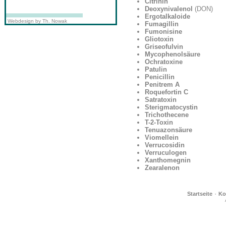
Citrinin
Deoxynivalenol
(DON)
Ergotalkaloide
Webdesign by Th. Nowak
Fumagillin
Fumonisine
Gliotoxin
Griseofulvin
Mycophenolsäure
Ochratoxine
Patulin
Penicillin
Penitrem A
Roquefortin C
Satratoxin
Sterigmatocystin
Trichothecene
T-2-Toxin
Tenuazonsäure
Viomellein
Verrucosidin
Verruculogen
Xanthomegnin
Zearalenon
·
Startseite
Ko