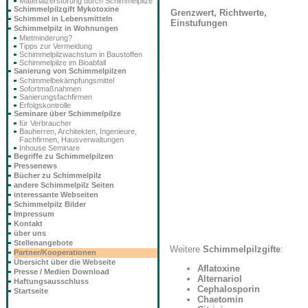
Materialzerstörung durch Schimmelpilze
Schimmelpilzgift Mykotoxine
Grenzwert, Richtwerte,
Schimmel in Lebensmitteln
Einstufungen
Schimmelpilz in Wohnungen
Mietminderung?
Tipps zur Vermeidung
Schimmelpilzwachstum in Baustoffen
Schimmelpilze im Bioabfall
Sanierung von Schimmelpilzen
Schimmelbekämpfungsmittel
Sofortmaßnahmen
Sanierungsfachfirmen
Erfolgskontrolle
Seminare über Schimmelpilze
für Verbraucher
Bauherren, Architekten, Ingenieure,
Fachfirmen, Hausverwaltungen
Inhouse Seminare
Begriffe zu Schimmelpilzen
Pressenews
Bücher zu Schimmelpilz
andere Schimmelpilz Seiten
interessante Webseiten
Schimmelpilz Bilder
Impressum
Kontakt
über uns
Stellenangebote
Weitere
Schimmelpilzgifte
:
Partner/Kooperationen
Übersicht über die Webseite
Aflatoxine
Presse / Medien Download
Alternariol
Haftungsausschluss
Cephalosporin
Startseite
Chaetomin