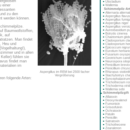
ergillosen
Ulocladium
 einer
Wallemia
Schimmelpilz-Ar
ressanten
Alternaria alterna
 und zu den
Aspergillus flavus
ht werden können.
Aspergillus fumig
Aspergillus niger
Schimmelpilze.
Aspergillus versi
Aureobasidium pu
uf Baumwollstoffen,
Botrytis cinerea
k, auf
Chaetomium glo
ratzen. Man findet
Cladosporium cla
l, Heu und
Cladosporium he
Epicoccum nigru
(Vogelhaltung!),
Eurotium herbari
zimmer und in allen
Fusarium oxysp
eller) fühlen sie
Geotrichum cand
lavus findet man
Neurospora sitoph
Penicillium brev
aterialien im
Penicillium chry
Aspergillus im REM bei 2500 facher
Rhizopus stolonif
Vergrößerung
Stachybotrys ch
en folgende Arten:
Syncephalastru
Trichothecium r
Trichoderma viri
Wallemia sebi
Schimmelpilzgift
Aflatoxin
Deoxynivalenol
Fumonisin
Griseofulvin
Ochratoxin
Patulin
Penicillin
Satratoxin
Trichothecene
Zearalenon