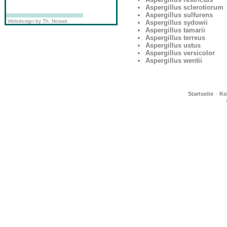
Aspergillus sclerotiorum
Aspergillus sulfurens
Webdesign by Th. Nowak
Aspergillus sydowii
Aspergillus tamarii
Aspergillus terreus
Aspergillus ustus
Aspergillus versicolor
Aspergillus wentii
·
Startseite
Ko