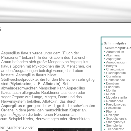
s
Schimmelpilze
Schimmelpilz-G
Acremonium
Aspergillus flavus wurde unter dem "Fluch der
Alternaria
Pharaonen" bekannt. In den Gräbern des Tut-ench-
Aspergillus
Amun befanden sich große Mengen von Aspergillus
Aureobasidium
Botrytis
flavus Sporen mit Mykotoxinen die 30 Menschen, die
Chaetomium
an den Ausgrabungen beteiligt waren, das Leben
Cladosporium
kostete.
Aspergillus
flavus bildet
Curvularia
Stoffwechselprodukte, die für den Menschen sehr giftig
Dematiaceae
Eurotium
sind (
Mykotoxine
, z. B.
Aflatoxin
). Bei
Fusarium
abwehrgeschwächten Menschen kann Aspergillus
Monilia
flavus auch allergische Reaktionen auslösen oder
Mucor
sogar Organe wie Lunge, Magen, Darm und das
Mycelia sterilia
Neurospora
Nervensystem befallen.
Aflatoxin
, das durch
Paecilomyces
Aspergillus niger
gebildet wird, greift die schwächsten
Penicillium
Organe in dem jeweiligen menschlichen Körper an.
Phoma
ngen in Ägypten die betroffenen Personen an
Rhizopus
Scopulariopsis
 zum Beispiel Krebs, Herzversagen oder Nierenbluten.
Stachybotrys
Stemphylium
nen Krankheitsbilder
Trichoderma