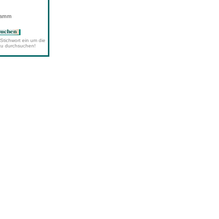
wamm
Stichwort ein um die
zu durchsuchen!