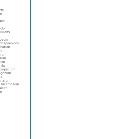
ten
ta
atus
color
llulans
bosum
dosporioides
rbarum
m
orum
orum
ium
ila
icompactum
sogenum
er
artarum
m racemosum
oseum
de