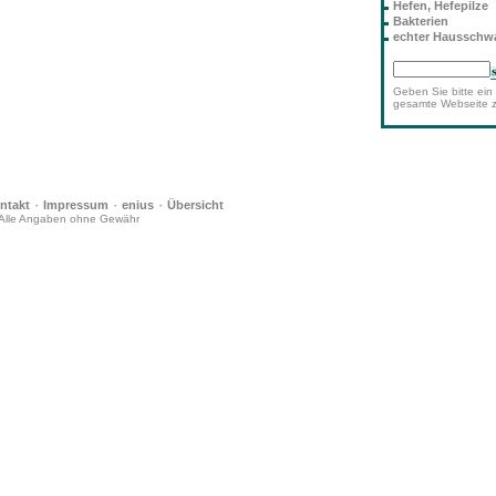
Hefen, Hefepilze
Bakterien
echter Haussch
Geben Sie bitte ein 
gesamte Webseite 
·
·
·
ntakt
Impressum
enius
Übersicht
Alle Angaben ohne Gewähr