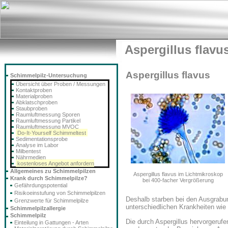
Aspergillus flavu
Aspergillus flavus
Schimmelpilz-Untersuchung
Übersicht über Proben / Messungen
Kontaktproben
Materialproben
Abklatschproben
Staubproben
Raumluftmessung Sporen
Raumluftmessung Partikel
Raumluftmessung MVOC
Do-It-Yourself Schimmeltest
Sedimentationsprobe
Analyse im Labor
Milbentest
Nährmedien
kostenloses Angebot anfordern
Allgemeines zu Schimmelpilzen
Aspergillus flavus im Lichtmikroskop
Krank durch Schimmelpilze?
bei 400-facher Vergrößerung
Gefährdungspotential
Risikoeinstufung von Schimmelpilzen
Deshalb starben bei den Ausgrabu
Grenzwerte für Schimmelpilze
unterschiedlichen Krankheiten wie
Schimmelpilzallergie
Schimmelpilz
Die durch Aspergillus hervorgerufe
Einteilung in Gattungen - Arten