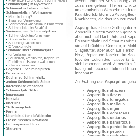
werden unter der Bezeichnung Asp
Materialzerstörung durch Schimmelpilze
Schimmelpilzgift Mykotoxine
zusammengefasst. Hier ein Link zu
Schimmel in Lebensmitteln
amerikanischen Webseite mit inte
Schimmelpilz in Wohnungen
Krankheitsbildern
zu Aspergillus
Mietminderung?
Krankheiten, die dadurch verursac
Tipps zur Vermeidung
Schimmelpilzwachstum in Baustoffen
Aspergillus
ist eine Gattung der 
Schimmelpilze im Bioabfall
Sanierung von Schimmelpilzen
Aspergillus-Arten wachsen gerne a
Schimmelbekämpfungsmittel
aber auch auf Hanf, Jute und Kapo
Sofortmaßnahmen
Polstermöbeln und Schaumstoffmat
Sanierungsfachfirmen
sie auf Früchten, Gemüse, in Meh
Erfolgskontrolle
Silagefutter, aber auch auf Tierkot 
Seminare über Schimmelpilze
für Verbraucher
Holz, Papier und Tapeten. Im Bade
Bauherren, Architekten, Ingenieure,
feuchten Ecken des Hauses (z. B. K
Fachfirmen, Hausverwaltungen
sich besonders wohl. Aspergillus f
Inhouse Seminare
häufig auf Lebensmitteln und Baum
Begriffe zu Schimmelpilzen
Innenraum.
Pressenews
Bücher zu Schimmelpilz
Zur Gattung des
Aspergillus
gehör
andere Schimmelpilz Seiten
interessante Webseiten
Aspergillus aliaceus
Schimmelpilz Bilder
Aspergillus flavus
Impressum
Kontakt
Aspergillus fumigatus
über uns
Aspergillus melleus
Stellenangebote
Aspergillus niger
Partner
Aspergillus ochraceus
Übersicht über die Webseite
Aspergillus ostianus
Presse / Medien Download
Aspergillus parasiticus
Haftungsausschluss
Aspergillus penicillioides
Startseite
Aspergillus petrakii
Aspergillus restrictus