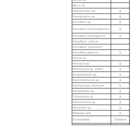
Mucor sp.
x
Oidiodendron sp.
x
Paecilomyces sp.
x
Penicillium sp.
x
Penicillium brevicompactum
x
Penicillium chrysogenum
Penicillium citrinum
Penicillium expansum
x
Penicillium glabrum
Phoma sp.
x
Rhizopus sp.
x
Rhodotorula sp. (Hefe)
x
Scopulariopsis sp.
x
Sporobolomyces sp.
x
Stachybotrys chartarum
x
Stemphylium sp.
x
Trichoderma sp.
x
Trichothecium sp.
x
Ulocladium sp.
x
Wallemia sebi
Schimmelpilz
Zellulose