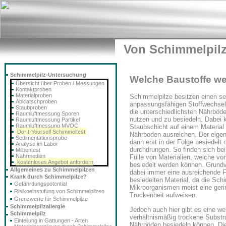
Von Schimmelpilz
Schimmelpilz-Untersuchung
Welche Baustoffe we
Übersicht über Proben / Messungen
Kontaktproben
Materialproben
Schimmelpilze besitzen einen s
Abklatschproben
anpassungsfähigen Stoffwechsel,
Staubproben
die unterschiedlichsten Nährböd
Raumluftmessung Sporen
nutzen und zu besiedeln. Dabei 
Raumluftmessung Partikel
Raumluftmessung MVOC
Staubschicht auf einem Material
Do-It-Yourself Schimmeltest
Nährboden ausreichen. Der eigent
Sedimentationsprobe
dann erst in der Folge besiedelt 
Analyse im Labor
durchdrungen. So finden sich bei
Milbentest
Nährmedien
Fülle von Materialien, welche v
kostenloses Angebot anfordern
besiedelt werden können. Grundv
Allgemeines zu Schimmelpilzen
dabei immer eine ausreichende 
Krank durch Schimmelpilze?
besiedelten Material, da die Schi
Gefährdungspotential
Mikroorganismen meist eine geri
Risikoeinstufung von Schimmelpilzen
Trockenheit aufweisen.
Grenzwerte für Schimmelpilze
Schimmelpilzallergie
Jedoch auch hier gibt es eine we
Schimmelpilz
verhältnismäßig trockene Substr
Einteilung in Gattungen - Arten
Nährböden besiedeln können. Dies