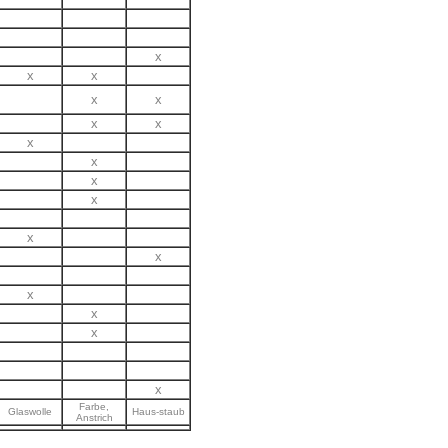
x
x
x
x
x
x
x
x
x
x
x
x
x
x
x
x
x
Farbe,
Glaswolle
Haus-staub
Anstrich