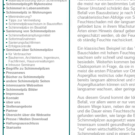
Materialzerstörung durch Schimmelpilze
die meist nur ein bestimmtes Leb
Schimmelpilzgift Mykotoxine
Dieser Umstand schränkt das Sp
Schimmel in Lebensmitteln
Befall von Bausubstanz je nach 
Schimmelpilz in Wohnungen
Mietminderung?
charakteristischen Abfolge von 
Tipps zur Vermeidung
Feuchteschaden mit der langsam
Schimmelpilzwachstum in Baustoffen
gefördert bzw. in ihrem Wachst
Schimmelpilze im Bioabfall
Arten einen Hinweis darauf geben
Sanierung von Schimmelpilzen
eingeschätzt werden, ob der Feu
Schimmelbekämpfungsmittel
Sofortmaßnahmen
ob ständig Feuchte nachsickert.
Sanierungsfachfirmen
Erfolgskontrolle
Ein klassisches Beispiel ist da
Seminare über Schimmelpilze
Bauschäden mit hohem Feuchteg
für Verbraucher
wachsen sehr schnell und raumgr
Bauherren, Architekten, Ingenieure,
Fachfirmen, Hausverwaltungen
besiedeln. Weiterhin kommen bei
Inhouse Seminare
Cladosporium in Frage, da sie i
Begriffe zu Schimmelpilzen
meist die ersten Pilzarten vor 
Pressenews
Aspergillus restrictus oder Asperg
Bücher zu Schimmelpilz
bereits langsam abtrocknet und n
andere Schimmelpilz Seiten
Aspergillusarten können sich er
interessante Webseiten
langsamer wachsen, aber geringe
Schimmelpilz Bilder
Impressum
Aus diesem Grund kommt der Iden
Kontakt
Befall, vor allem wenn er nur ver
über uns
diesem Wege kann, neben der r
Stellenangebote
Partner
und die Dauer eines Feuchtesch
Übersicht über die Webseite
gefunden werden, wie lange die
Presse / Medien Download
Schimmelpilzen ausgesetzt waren
Haftungsausschluss
Innenraum sowohl gesundheitsgef
Startseite
"nur" einen wirtschaftlichen S
Schimmelpilzen sind in einem Ge