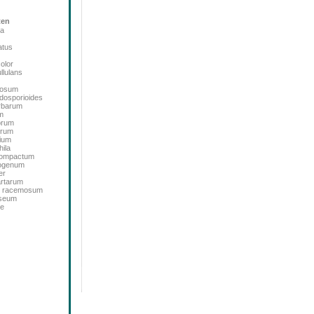
ten
ta
atus
color
llulans
bosum
dosporioides
rbarum
m
orum
orum
ium
ila
icompactum
sogenum
er
artarum
m racemosum
oseum
de