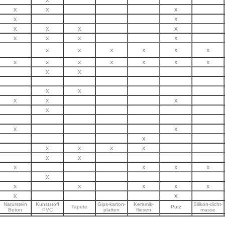
x
x
x
x
x
x
x
x
x
x
x
x
x
x
x
x
x
x
x
x
x
x
x
x
x
x
x
x
x
x
x
x
x
x
x
x
x
x
x
x
x
x
x
x
x
x
x
x
x
x
x
x
x
x
x
Naturstein
Kunststoff
Gips-karton-
Keramik-
Silikon-dicht-
Tapete
Putz
Beton
PVC
platten
fliesen
masse