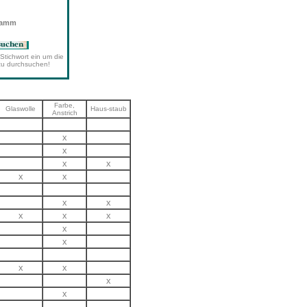
wamm
Stichwort ein um die
zu durchsuchen!
Farbe,
Glaswolle
Haus-staub
Anstrich
x
x
x
x
x
x
x
x
x
x
x
x
x
x
x
x
x