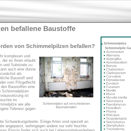
en befallene Baustoffe
Schimmelpilze
rden von Schimmelpilzen befallen?
Schimmelpilz-G
Acremonium
Alternaria
ehr komplexen und
Aspergillus
 der es ihnen erlaubt
Aureobasidium
en und Substrate zu
Botrytis
kann auch eine dünne
Chaetomium
Cladosporium
 zunächst als
Curvularia
liche Baustoff wird
Dematiaceae
oder vom Pilzgeflecht
Eurotium
 den Baustoffen eine
Fusarium
Monilia
on Schimmelpilzen
Mucor
oraussetzung ist
Mycelia sterilia
Feuchte im
Neurospora
Schimmelpilze auf verschiedenen
mmelpilze wie alle
Paecilomyces
Baumaterialien
Penicillium
ngere Toleranz gegen
Phoma
Rhizopus
Scopulariopsis
ite Schwankungsbreite. Einige Arten sind speziell an
Stachybotrys
ate angepasst, wohingegen andere nur sehr feuchte
Stemphylium
Trichoderma
es Prinzip findet sich auch bei Lebensmittelverderbern,