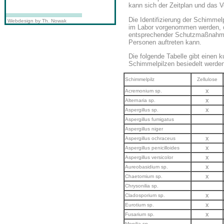
kann sich der Zeitplan und das V
Die Identifizierung der Schimmel
Webdesign by Th. Nowak
im Labor vorgenommen werden, d
entsprechender Schutzmaßnahmen
Personen auftreten kann.
Die folgende Tabelle gibt einen 
Schimmelpilzen besiedelt werden
Schimmelpilz
Zellulose
x
Acremonium sp.
x
Alternaria sp.
x
Aspergillus sp.
Aspergillus fumigatus
Aspergillus niger
x
Aspergillus ochraceus
x
Aspergillus penicilloides
x
Aspergillus versicolor
x
Aureobasidium sp.
x
Chaetomium sp.
Chrysonilia sp.
x
Cladosporium sp.
x
Eurotium sp.
x
Fusarium sp.
Monilia sp.