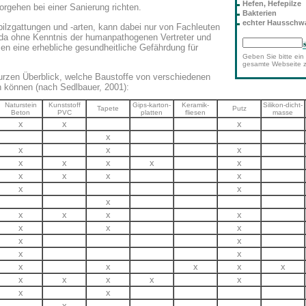
Hefen, Hefepilze
orgehen bei einer Sanierung richten.
Bakterien
echter Haussch
pilzgattungen und -arten, kann dabei nur von Fachleuten
a ohne Kenntnis der humanpathogenen Vertreter und
 eine erhebliche gesundheitliche Gefährdung für
Geben Sie bitte ein 
gesamte Webseite 
kurzen Überblick, welche Baustoffe von verschiedenen
 können (nach Sedlbauer, 2001):
Naturstein
Kunststoff
Gips-karton-
Keramik-
Silikon-dicht-
Tapete
Putz
Beton
PVC
platten
fliesen
masse
x
x
x
x
x
x
x
x
x
x
x
x
x
x
x
x
x
x
x
x
x
x
x
x
x
x
x
x
x
x
x
x
x
x
x
x
x
x
x
x
x
x
x