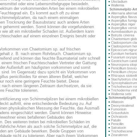
Ulocladium
ensmittel oder eine Lebensmittelgruppe besiedeln.
Wallemia
ektrum der vorkommenden Arten bei einem mikrobiellen
Schimmelpilz-Ar
Feuchtegrad ein. Es kommt auch oft zu einer
Alternaria alterna
Aspergillus flavus
Schimmelpilzarten, da nach einem einmaligen
Aspergillus fumig
en Trocknung der Bausubstanz auch andere Arten
Aspergillus niger
um gehemmt werden. Somit können die vorgefundenen
Aspergillus versi
 wie alt ein mikrobieller Schaden ist. Außerdem kann
Aureobasidium pu
Botrytis cinerea
chteschaden auf einem einzelnen Ereignis beruht oder
Chaetomium glo
Cladosporium cla
Cladosporium he
s Vorkommen von Chaetomium sp. auf frischen
Epicoccum nigru
ehalt z. B. nach einem Rohrbruch. Chaetomium sp.
Eurotium herbari
Fusarium oxysp
eifend und können das feuchte Baumaterial sehr schnell
Geotrichum cand
 einem frischen Feuchteschaden Vertreter der Gattung
Neurospora sitoph
n der Außenluft am häufigsten vorkommen und somit
Penicillium brev
Ort sind. Im Gegensatz dazu spricht ein Vorkommen von
Penicillium chry
Rhizopus stolonif
illus penicilloides für einen älteren Befall, welcher
Stachybotrys ch
ur noch eine geringere Feuchte bietet. Diese
Syncephalastru
st nach einem längeren Zeitraum durchsetzen, da sie
Trichothecium r
re Feuchte tolerieren.
Trichoderma viri
Wallemia sebi
Schimmelpilzgift
tifizierung von Schimmelpilzen bei einem mikrobiellen
Aflatoxin
deckt auftritt, eine entscheidende Bedeutung zu. Auf
Deoxynivalenol
einen physikalischen Messung der Feuchte, das Ausmaß
Fumonisin
adens eingeschätzt werden. Damit können Hinweise
Griseofulvin
Ochratoxin
 Bewohner eines befallenen Gebäudes den
Patulin
. Des weiteren treten bei mikrobiellen Schäden im
Penicillin
ährliche Arten als auch solche Schimmelpilze auf, die
Satratoxin
chaden am Gebäude bewirken. Beide Gruppen von
Trichothecene
Zearalenon
bäude nicht zu tolerieren. Aber nach ihrem Vorkommen