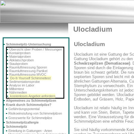
Ulocladium
Ulocladium
Schimmelpilz-Untersuchung
Übersicht über Proben / Messungen
Kontaktproben
Ulocladium ist eine Gattung der S
Materialproben
Gattung Ulocladium gehört zu den
Abklatschproben
Schwärzepilzen (Dematiaceae)
. 
Staubproben
Raumluftmessung Sporen
Sporen sind durch die Einlagerung
Raumluftmessung Partikel
braun bis schwarz gefärbt. Die run
Raumluftmessung MVOC
septierten Sporen sind leicht mit 
Do-It-Yourself Schimmeltest
ähnlichen Gattungen Alternaria, Cu
Sedimentationsprobe
Analyse im Labor
Stemphylium zu verwechseln. Ein 
Milbentest
Unterscheidungskriterium ist jedoch
Nährmedien
Sporen gebildet werden. Ulocladi
kostenloses Angebot anfordern
Erdboden, auf Gräsern, Holz, Papi
Allgemeines zu Schimmelpilzen
Krank durch Schimmelpilze?
Ulocladium ist relativ häufig im I
Gefährdungspotential
und kann von Stein, Beton, Tapete,
Risikoeinstufung von Schimmelpilzen
werden. Eine Voraussetzung für die
Grenzwerte für Schimmelpilze
Schimmelpilzen eine erhöhte Feuch
Schimmelpilzallergie
Schimmelpilz
Sie sind häufig vorkommende Kont
Einteilung in Gattungen - Arten