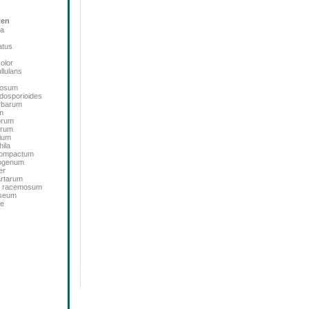
ten
ta
atus
color
llulans
bosum
dosporioides
rbarum
m
orum
orum
ium
ila
icompactum
sogenum
er
artarum
m racemosum
oseum
de