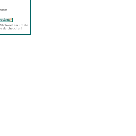
wamm
Stichwort ein um die
zu durchsuchen!