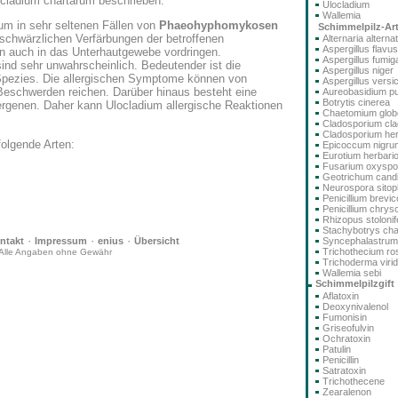
ladium chartarum beschrieben.
Ulocladium
Wallemia
dium in sehr seltenen Fällen von
Phaeohyphomykosen
Schimmelpilz-Ar
 schwärzlichen Verfärbungen der betroffenen
Alternaria alterna
Aspergillus flavus
en auch in das Unterhautgewebe vordringen.
Aspergillus fumig
nd sehr unwahrscheinlich. Bedeutender ist die
Aspergillus niger
Spezies. Die allergischen Symptome können von
Aspergillus versi
eschwerden reichen. Darüber hinaus besteht eine
Aureobasidium pu
Botrytis cinerea
ergenen. Daher kann Ulocladium allergische Reaktionen
Chaetomium glo
.
Cladosporium cla
Cladosporium he
olgende Arten:
Epicoccum nigru
Eurotium herbari
Fusarium oxysp
Geotrichum cand
Neurospora sitoph
Penicillium brev
Penicillium chry
Rhizopus stolonif
Stachybotrys ch
·
·
·
ntakt
Impressum
enius
Übersicht
Syncephalastru
Trichothecium r
Alle Angaben ohne Gewähr
Trichoderma viri
Wallemia sebi
Schimmelpilzgift
Aflatoxin
Deoxynivalenol
Fumonisin
Griseofulvin
Ochratoxin
Patulin
Penicillin
Satratoxin
Trichothecene
Zearalenon