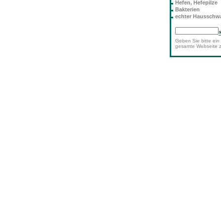
Hefen, Hefepilze
Bakterien
echter Haussch
Geben Sie bitte ein 
gesamte Webseite 