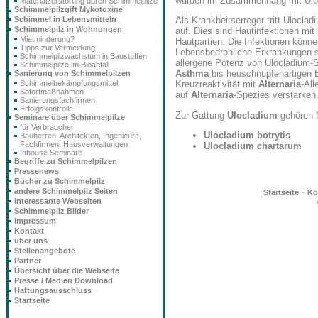
wurden im Zusammenhang mit Uloc
Materialzerstörung durch Schimmelpilze
Schimmelpilzgift Mykotoxine
Schimmel in Lebensmitteln
Als Krankheitserreger tritt Ulocla
Schimmelpilz in Wohnungen
auf. Dies sind Hautinfektionen mit
Mietminderung?
Hautpartien. Die Infektionen könn
Tipps zur Vermeidung
Lebensbedrohliche Erkrankungen si
Schimmelpilzwachstum in Baustoffen
allergene Potenz von Ulocladium-
Schimmelpilze im Bioabfall
Asthma
bis heuschnupfenartigen B
Sanierung von Schimmelpilzen
Schimmelbekämpfungsmittel
Kreuzreaktivität mit
Alternaria
-All
Sofortmaßnahmen
auf
Alternaria
-Spezies verstärken
Sanierungsfachfirmen
Erfolgskontrolle
Zur Gattung
Ulocladium
gehören f
Seminare über Schimmelpilze
für Verbraucher
Ulocladium botrytis
Bauherren, Architekten, Ingenieure,
Fachfirmen, Hausverwaltungen
Ulocladium chartarum
Inhouse Seminare
Begriffe zu Schimmelpilzen
Pressenews
Bücher zu Schimmelpilz
andere Schimmelpilz Seiten
·
Startseite
Ko
interessante Webseiten
Schimmelpilz Bilder
Impressum
Kontakt
über uns
Stellenangebote
Partner
Übersicht über die Webseite
Presse / Medien Download
Haftungsausschluss
Startseite