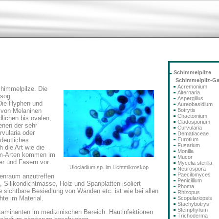
Schimmelpilze
Schimmelpilz-G
Acremonium
chimmelpilze. Die
Alternaria
 sog.
Aspergillus
Die Hyphen und
Aureobasidium
Botrytis
 von Melaninen
Chaetomium
dlichen bis ovalen,
Cladosporium
denen der sehr
Curvularia
rvularia oder
Dematiaceae
Eurotium
deutliches
Fusarium
 die Art wie die
Monilia
um-Arten kommen im
Mucor
er und Fasern vor.
Mycelia sterilia
Ulocladium sp. im Lichtmikroskop
Neurospora
Paecilomyces
nnenraum anzutreffen
Penicillium
 Silikondichtmasse, Holz und Spanplatten isoliert
Phoma
 sichtbare Besiedlung von Wänden etc. ist wie bei allen
Rhizopus
te im Material.
Scopulariopsis
Stachybotrys
Stemphylium
aminanten im medizinischen Bereich. Hautinfektionen
Trichoderma