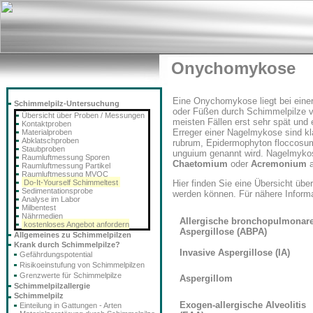
Onychomykose
Eine Onychomykose liegt bei einer
Schimmelpilz-Untersuchung
oder Füßen durch Schimmelpilze vor
Übersicht über Proben / Messungen
meisten Fällen erst sehr spät und er
Kontaktproben
Erreger einer Nagelmykose sind k
Materialproben
Abklatschproben
rubrum, Epidermophyton floccosum 
Staubproben
unguium genannt wird. Nagelmykos
Raumluftmessung Sporen
Chaetomium
oder
Acremonium
a
Raumluftmessung Partikel
Raumluftmessung MVOC
Do-It-Yourself Schimmeltest
Hier finden Sie eine Übersicht übe
Sedimentationsprobe
werden können. Für nähere Informa
Analyse im Labor
Milbentest
Nährmedien
Allergische bronchopulmonar
kostenloses Angebot anfordern
Aspergillose (ABPA)
Allgemeines zu Schimmelpilzen
Krank durch Schimmelpilze?
Invasive Aspergillose (IA)
Gefährdungspotential
Risikoeinstufung von Schimmelpilzen
Grenzwerte für Schimmelpilze
Aspergillom
Schimmelpilzallergie
Schimmelpilz
Exogen-allergische Alveolitis
Einteilung in Gattungen - Arten