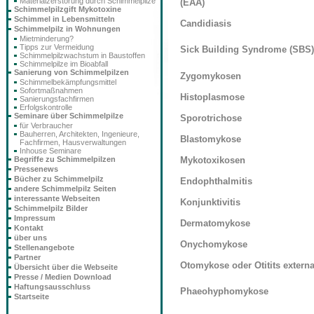
Materialzerstörung durch Schimmelpilze
(EAA)
Schimmelpilzgift Mykotoxine
Schimmel in Lebensmitteln
Candidiasis
Schimmelpilz in Wohnungen
Mietminderung?
Tipps zur Vermeidung
Sick Building Syndrome (SBS)
Schimmelpilzwachstum in Baustoffen
Schimmelpilze im Bioabfall
Sanierung von Schimmelpilzen
Zygomykosen
Schimmelbekämpfungsmittel
Sofortmaßnahmen
Histoplasmose
Sanierungsfachfirmen
Erfolgskontrolle
Seminare über Schimmelpilze
Sporotrichose
für Verbraucher
Bauherren, Architekten, Ingenieure,
Blastomykose
Fachfirmen, Hausverwaltungen
Inhouse Seminare
Mykotoxikosen
Begriffe zu Schimmelpilzen
Pressenews
Bücher zu Schimmelpilz
Endophthalmitis
andere Schimmelpilz Seiten
interessante Webseiten
Konjunktivitis
Schimmelpilz Bilder
Impressum
Dermatomykose
Kontakt
über uns
Onychomykose
Stellenangebote
Partner
Otomykose oder Otitits extern
Übersicht über die Webseite
Presse / Medien Download
Haftungsausschluss
Phaeohyphomykose
Startseite