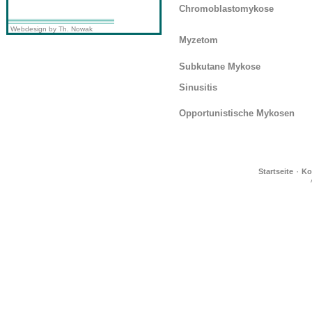
Chromoblastomykose
Webdesign by Th. Nowak
Myzetom
Subkutane Mykose
Sinusitis
Opportunistische Mykosen
·
Startseite
Ko