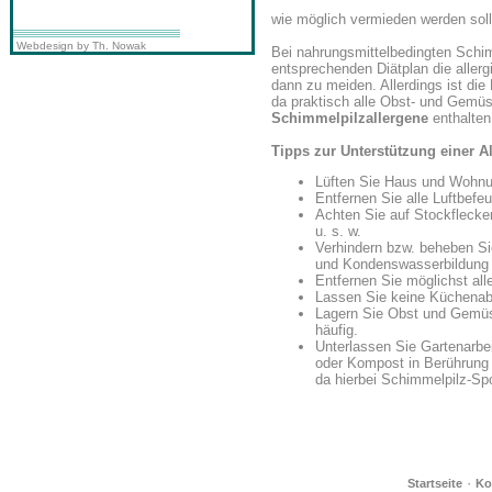
wie möglich vermieden werden soll
Webdesign by Th. Nowak
Bei nahrungsmittelbedingten Schim
entsprechenden Diätplan die aller
dann zu meiden. Allerdings ist die
da praktisch alle Obst- und Gemüs
Schimmelpilzallergene
enthalten
Tipps zur Unterstützung einer A
Lüften Sie Haus und Wohnun
Entfernen Sie alle Luftbefe
Achten Sie auf Stockflecke
u. s. w.
Verhindern bzw. beheben S
und Kondenswasserbildung 
Entfernen Sie möglichst all
Lassen Sie keine Küchenabf
Lagern Sie Obst und Gemüs
häufig.
Unterlassen Sie Gartenarbei
oder Kompost in Berührung
da hierbei Schimmelpilz-Spo
·
Startseite
Ko