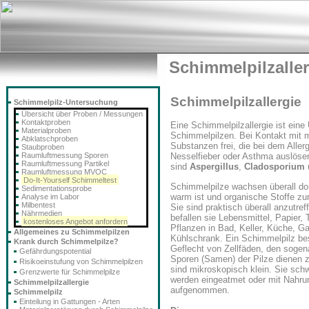
Schimmelpilzaller
Schimmelpilzallergie
Schimmelpilz-Untersuchung
Übersicht über Proben / Messungen
Kontaktproben
Eine Schimmelpilzallergie ist eine
Materialproben
Schimmelpilzen. Bei Kontakt mit 
Abklatschproben
Substanzen frei, die bei dem Aller
Staubproben
Raumluftmessung Sporen
Nesselfieber oder Asthma auslösen
Raumluftmessung Partikel
sind
Aspergillus
,
Cladosporium
Raumluftmessung MVOC
Do-It-Yourself Schimmeltest
Schimmelpilze wachsen überall dor
Sedimentationsprobe
warm ist und organische Stoffe zu
Analyse im Labor
Milbentest
Sie sind praktisch überall anzutre
Nährmedien
befallen sie Lebensmittel, Papier, 
kostenloses Angebot anfordern
Pflanzen in Bad, Keller, Küche, G
Allgemeines zu Schimmelpilzen
Kühlschrank. Ein Schimmelpilz be
Krank durch Schimmelpilze?
Geflecht von Zellfäden, den soge
Gefährdungspotential
Sporen (Samen) der Pilze dienen z
Risikoeinstufung von Schimmelpilzen
sind mikroskopisch klein. Sie schw
Grenzwerte für Schimmelpilze
werden eingeatmet oder mit Nahru
Schimmelpilzallergie
aufgenommen.
Schimmelpilz
Einteilung in Gattungen - Arten