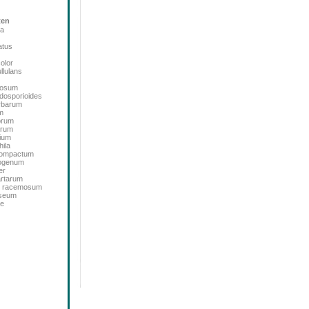
ten
ta
atus
color
llulans
bosum
dosporioides
rbarum
m
orum
orum
ium
ila
icompactum
sogenum
er
artarum
m racemosum
oseum
de