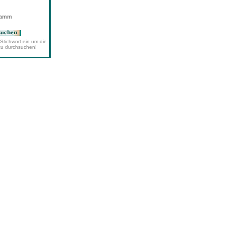
wamm
Stichwort ein um die
zu durchsuchen!