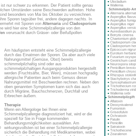
Ulocladium
ist nur schwer zu erkennen. Der Patient sollte genau
Wallemia
Schimmelpilz-Ar
elchen Umständen seine Beschwerden auftreten. Hohe
Alternaria alterna
 sind besonders von Mai bis Oktober zu verzeichnen.
Aspergillus flavus
ihre Sporen tagsüber frei, andere dagegen nachts. In
Aspergillus fumig
vermehrt mit Sporen von
Alternaria
und
Cladosporium
Aspergillus niger
 wird hier eine Schimmelpilzallergie von den
Aspergillus versi
Aureobasidium pu
fen
verursacht durch Gräser- oder Beifußpollen
Botrytis cinerea
Chaetomium glo
Cladosporium cla
Cladosporium he
Epicoccum nigru
Am häufigsten entsteht eine Schimmelpilzallergie
Eurotium herbari
durch das Einatmen der Sporen. Da aber auch viele
Fusarium oxysp
Nahrungsmittel (Gemüse, Obst) bereits
Geotrichum cand
schimmelpilzhaltig sind oder aus
Neurospora sitoph
Penicillium brev
schimmelpilzhaltigen Ausgangsprodukten hergestellt
Penicillium chry
werden (Fruchtsäfte, Bier, Wein), müssen hochgradig
Rhizopus stolonif
allergische Patienten auch beim Genuss dieser
Stachybotrys ch
Nahrungsmittel mit Beschwerden rechnen. Neben den
Syncephalastru
Trichothecium r
oben genannten Symptomen kann sich das auch
Trichoderma viri
durch Migräne, Bauchschmerzen, Durchfall und
Wallemia sebi
Erbrechen äußern.
Schimmelpilzgift
Aflatoxin
Therapie
Deoxynivalenol
Fumonisin
Wenn ein Allergologe bei Ihnen eine
Griseofulvin
Schimmelpilzallergie diagnostiziert hat, wird er die
Ochratoxin
speziell für Sie in Frage kommenden
Patulin
Behandlungsmöglichkeiten auswählen. Am
Penicillin
Satratoxin
wirkungsvollsten ist bei einer Schimmelpilzallergie
0
Trichothecene
sicherlich die Behandlung mit Medikamenten, wobei
Zearalenon