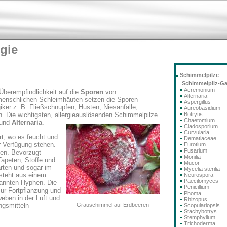
gie
Schimmelpilze
Schimmelpilz-G
Acremonium
 Überempfindlichkeit auf die
Sporen
von
Alternaria
menschlichen Schleimhäuten setzen die Sporen
Aspergillus
giker z. B. Fließschnupfen, Husten, Niesanfälle,
Aureobasidium
Botrytis
. Die wichtigsten, allergieauslösenden Schimmelpilze
Chaetomium
und
Alternaria
.
Cladosporium
Curvularia
t, wo es feucht und
Dematiaceae
r Verfügung stehen.
Eurotium
Fusarium
ffen. Bevorzugt
Monilia
Tapeten, Stoffe und
Mucor
arten und sogar im
Mycelia sterilia
steht aus einem
Neurospora
Paecilomyces
nannten Hyphen. Die
Penicillium
ur Fortpflanzung und
Phoma
eben in der Luft und
Rhizopus
ngsmitteln
Grauschimmel auf Erdbeeren
Scopulariopsis
Stachybotrys
Stemphylium
Trichoderma