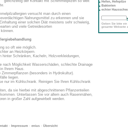
gleichzeitig der Kontakt mit Schimmelpilzen so weit
Hefen, Hefepilze
te.
Bakterien
echter Haussch
melpilzallergien versucht man durch einen
gieverdächtigen Nahrungsmittel zu erkennen und sie
 Einhaltung einer solchen Diät meistens sehr schwierig,
Geben Sie bitte ein 
earten und viele Getreidesorten
gesamte Webseite 
 können.
llergiebehandlung
g so oft wie möglich.
uchter an Heizkörpern.
n hinter Schränken, Kacheln, Holzverkleidungen,
ie nach Möglichkeit Wasserschäden, schlechte Drainage
in Ihrem Haus.
e Zimmerpflanzen (besonders in Hydrokultur).
älle liegen.
e nur im Kühlschrank. Reinigen Sie Ihren Kühlschrank
ten, da sie hierbei mit abgeschnittenen Pflanzenteilen
 kommen. Unterlassen Sie vor allem auch Rasenmähen,
ren in großer Zahl aufgewirbelt werden.
·
·
·
ntakt
Impressum
enius
Übersicht