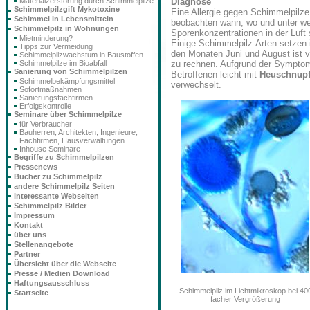
Diagnose
Materialzerstörung durch Schimmelpilze
Schimmelpilzgift Mykotoxine
Eine Allergie gegen Schimmelpilze 
Schimmel in Lebensmitteln
beobachten wann, wo und unter w
Schimmelpilz in Wohnungen
Sporenkonzentrationen in der Luft
Mietminderung?
Einige Schimmelpilz-Arten setzen 
Tipps zur Vermeidung
den Monaten Juni und August ist 
Schimmelpilzwachstum in Baustoffen
zu rechnen. Aufgrund der Symptome
Schimmelpilze im Bioabfall
Sanierung von Schimmelpilzen
Betroffenen leicht mit
Heuschnup
Schimmelbekämpfungsmittel
verwechselt.
Sofortmaßnahmen
Sanierungsfachfirmen
Erfolgskontrolle
Seminare über Schimmelpilze
für Verbraucher
Bauherren, Architekten, Ingenieure,
Fachfirmen, Hausverwaltungen
Inhouse Seminare
Begriffe zu Schimmelpilzen
Pressenews
Bücher zu Schimmelpilz
andere Schimmelpilz Seiten
interessante Webseiten
Schimmelpilz Bilder
Impressum
Kontakt
über uns
Stellenangebote
Partner
Übersicht über die Webseite
Presse / Medien Download
Haftungsausschluss
Schimmelpilz im Lichtmikroskop bei 40
Startseite
facher Vergrößerung