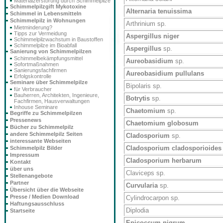
Materialzerstörung durch Schimmelpilze
Schimmelpilzgift Mykotoxine
Alternaria tenuissima
Schimmel in Lebensmitteln
Schimmelpilz in Wohnungen
Arthrinium sp.
Mietminderung?
Tipps zur Vermeidung
Aspergillus niger
Schimmelpilzwachstum in Baustoffen
Schimmelpilze im Bioabfall
Aspergillus
sp.
Sanierung von Schimmelpilzen
Schimmelbekämpfungsmittel
Aureobasidium
sp.
Sofortmaßnahmen
Sanierungsfachfirmen
Aureobasidium pullulans
Erfolgskontrolle
Seminare über Schimmelpilze
Bipolaris sp.
für Verbraucher
Bauherren, Architekten, Ingenieure,
Botrytis
sp.
Fachfirmen, Hausverwaltungen
Inhouse Seminare
Chaetomium
sp.
Begriffe zu Schimmelpilzen
Pressenews
Chaetomium globosum
Bücher zu Schimmelpilz
andere Schimmelpilz Seiten
Cladosporium
sp.
interessante Webseiten
Cladosporium cladosporioides
Schimmelpilz Bilder
Impressum
Cladosporium herbarum
Kontakt
über uns
Claviceps sp.
Stellenangebote
Partner
Curvularia
sp.
Übersicht über die Webseite
Presse / Medien Download
Cylindrocarpon sp.
Haftungsausschluss
Diplodia
Startseite
Epicoccum nigrum