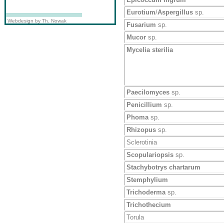
Eurotium
/
Aspergillus
sp.
Webdesign by Th. Nowak
Fusarium
sp.
Mucor
sp.
Mycelia sterilia
Paecilomyces
sp.
Penicillium
sp.
Phoma
sp.
Rhizopus
sp.
Sclerotinia
Scopulariopsis
sp.
Stachybotrys chartarum
Stemphylium
Trichoderma
sp.
Trichothecium
Torula