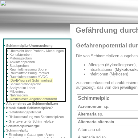
Gefährdung durc
Gefahrenpotential du
Schimmelpilz-Untersuchung
Übersicht über Proben / Messungen
Kontaktproben
Die von Schimmelpilzen ausgehend
Materialproben
Abklatschproben
Allergien (Mykoallergosen),
Staubproben
Intoxikationen (
Mykotoxok
Raumluftmessung Sporen
Raumluftmessung Partikel
Infektionen (Mykosen)
Raumluftmessung MVOC
Do-It-Yourself Schimmeltest
zusammenfassend charakterisieren.
Sedimentationsprobe
aufgezeigt, das von den jeweilig
Analyse im Labor
Milbentest
Nährmedien
Schimmelpilz
kostenloses Angebot anfordern
Allgemeines zu Schimmelpilzen
Acremonium
sp.
Krank durch Schimmelpilze?
Gefährdungspotential
Alternaria
sp.
Risikoeinstufung von Schimmelpilzen
Grenzwerte für Schimmelpilze
Alternaria alternata
Schimmelpilzallergie
Alternaria citri
Schimmelpilz
Einteilung in Gattungen - Arten
Alternaria solani