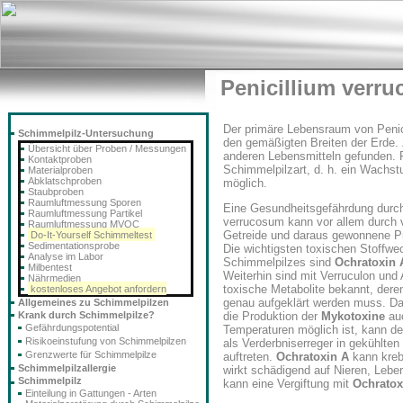
Penicillium verr
Der primäre Lebensraum von Penic
Schimmelpilz-Untersuchung
den gemäßigten Breiten der Erde. 
Übersicht über Proben / Messungen
anderen Lebensmitteln gefunden. P
Kontaktproben
Schimmelpilzart, d. h. ein Wachst
Materialproben
Abklatschproben
möglich.
Staubproben
Raumluftmessung Sporen
Eine Gesundheitsgefährdung durch
Raumluftmessung Partikel
verrucosum kann vor allem durch
Raumluftmessung MVOC
Getreide und daraus gewonnene P
Do-It-Yourself Schimmeltest
Sedimentationsprobe
Die wichtigsten toxischen Stoffwe
Analyse im Labor
Schimmelpilzes sind
Ochratoxin 
Milbentest
Weiterhin sind mit Verruculon und
Nährmedien
toxische Metabolite bekannt, der
kostenloses Angebot anfordern
genau aufgeklärt werden muss. D
Allgemeines zu Schimmelpilzen
Krank durch Schimmelpilze?
die Produktion der
Mykotoxine
auc
Gefährdungspotential
Temperaturen möglich ist, kann d
Risikoeinstufung von Schimmelpilzen
als Verderbniserreger in gekühlte
Grenzwerte für Schimmelpilze
auftreten.
Ochratoxin A
kann kreb
Schimmelpilzallergie
wirkt schädigend auf Nieren, Leb
Schimmelpilz
kann eine Vergiftung mit
Ochratox
Einteilung in Gattungen - Arten