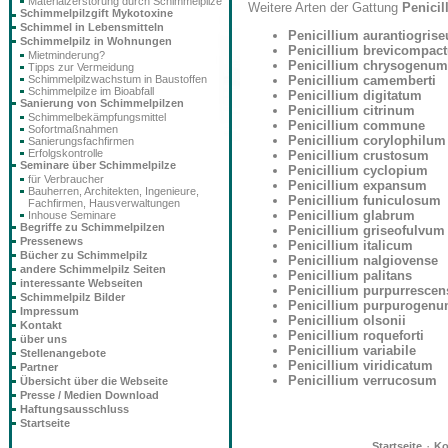
Materialzerstörung durch Schimmelpilze
Weitere Arten der Gattung
Penicil
Schimmelpilzgift Mykotoxine
Schimmel in Lebensmitteln
Penicillium aurantiogris
Schimmelpilz in Wohnungen
Penicillium brevicompac
Mietminderung?
Penicillium chrysogenum
Tipps zur Vermeidung
Penicillium camemberti
Schimmelpilzwachstum in Baustoffen
Schimmelpilze im Bioabfall
Penicillium digitatum
Sanierung von Schimmelpilzen
Penicillium citrinum
Schimmelbekämpfungsmittel
Penicillium commune
Sofortmaßnahmen
Penicillium corylophilum
Sanierungsfachfirmen
Erfolgskontrolle
Penicillium crustosum
Seminare über Schimmelpilze
Penicillium cyclopium
für Verbraucher
Penicillium expansum
Bauherren, Architekten, Ingenieure,
Penicillium funiculosum
Fachfirmen, Hausverwaltungen
Penicillium glabrum
Inhouse Seminare
Begriffe zu Schimmelpilzen
Penicillium griseofulvum
Pressenews
Penicillium italicum
Bücher zu Schimmelpilz
Penicillium nalgiovense
andere Schimmelpilz Seiten
Penicillium palitans
interessante Webseiten
Penicillium purpurrescen
Schimmelpilz Bilder
Penicillium purpurogen
Impressum
Penicillium olsonii
Kontakt
Penicillium roqueforti
über uns
Penicillium variabile
Stellenangebote
Penicillium viridicatum
Partner
Penicillium verrucosum
Übersicht über die Webseite
Presse / Medien Download
Haftungsausschluss
Startseite
·
Startseite
Ko