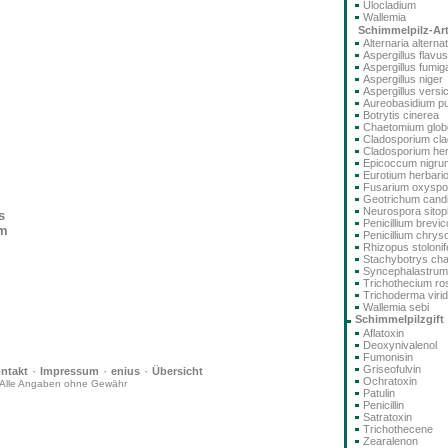
Ulocladium
Wallemia
Schimmelpilz-Ar
Alternaria alterna
Aspergillus flavus
Aspergillus fumig
Aspergillus niger
Aspergillus versi
Aureobasidium pu
Botrytis cinerea
Chaetomium glo
Cladosporium cla
Cladosporium he
Epicoccum nigru
Eurotium herbari
Fusarium oxysp
Geotrichum cand
Neurospora sitoph
s
Penicillium brev
um
Penicillium chry
Rhizopus stolonif
Stachybotrys ch
Syncephalastru
Trichothecium r
Trichoderma viri
Wallemia sebi
Schimmelpilzgift
Aflatoxin
Deoxynivalenol
Fumonisin
·
·
·
Griseofulvin
ntakt
Impressum
enius
Übersicht
Ochratoxin
Alle Angaben ohne Gewähr
Patulin
Penicillin
Satratoxin
Trichothecene
Zearalenon