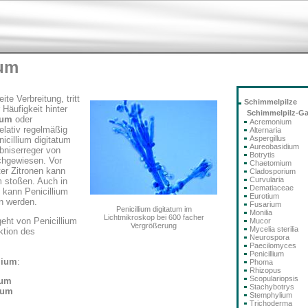
num
ite Verbreitung, tritt
Schimmelpilze
 Häufigkeit hinter
Schimmelpilz-G
num
oder
Acremonium
elativ regelmäßig
Alternaria
Aspergillus
nicillium digitatum
Aureobasidium
rbniserreger von
Botrytis
chgewiesen. Vor
Chaetomium
er Zitronen kann
Cladosporium
Curvularia
m stoßen. Auch in
Dematiaceae
 kann Penicillium
Eurotium
n werden.
Fusarium
Penicillium digitatum im
Monilia
Lichtmikroskop bei 600 facher
eht von Penicillium
Mucor
Vergrößerung
Mycelia sterilia
ktion des
Neurospora
Paecilomyces
Penicillium
lium
:
Phoma
Rhizopus
Scopulariopsis
eum
Stachybotrys
tum
Stemphylium
Trichoderma