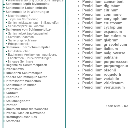
Materialzerstörung durch Schimmelpilze
Penicillium camemberti
Schimmelpilzgift Mykotoxine
Penicillium digitatum
Schimmel in Lebensmitteln
Penicillium citrinum
Schimmelpilz in Wohnungen
Penicillium commune
Mietminderung?
Penicillium corylophilum
Tipps zur Vermeidung
Penicillium crustosum
Schimmelpilzwachstum in Baustoffen
Schimmelpilze im Bioabfall
Penicillium cyclopium
Sanierung von Schimmelpilzen
Penicillium expansum
Schimmelbekämpfungsmittel
Penicillium funiculosum
Sofortmaßnahmen
Penicillium glabrum
Sanierungsfachfirmen
Erfolgskontrolle
Penicillium griseofulvum
Seminare über Schimmelpilze
Penicillium italicum
für Verbraucher
Penicillium nalgiovense
Bauherren, Architekten, Ingenieure,
Penicillium palitans
Fachfirmen, Hausverwaltungen
Penicillium purpurrescen
Inhouse Seminare
Begriffe zu Schimmelpilzen
Penicillium purpurogen
Pressenews
Penicillium olsonii
Bücher zu Schimmelpilz
Penicillium roqueforti
andere Schimmelpilz Seiten
Penicillium variabile
interessante Webseiten
Penicillium viridicatum
Schimmelpilz Bilder
Penicillium verrucosum
Impressum
Kontakt
über uns
Stellenangebote
Partner
·
Startseite
Ko
Übersicht über die Webseite
Presse / Medien Download
Haftungsausschluss
Startseite