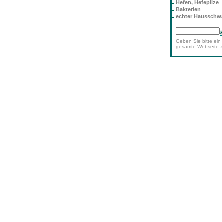
Hefen, Hefepilze
Bakterien
echter Haussch
Geben Sie bitte ein 
gesamte Webseite 