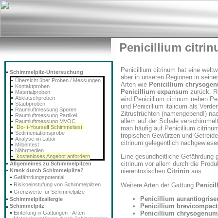
Penicillium citri
Penicillium citrinum hat eine weltwe
Schimmelpilz-Untersuchung
aber in unseren Regionen in seiner
Übersicht über Proben / Messungen
Arten wie
Penicillium chrysoge
Kontaktproben
Penicillium expansum
zurück. R
Materialproben
Abklatschproben
wird Penicillium citrinum neben Pe
Staubproben
und Penicillium italicum als Verde
Raumluftmessung Sporen
Zitrusfrüchten (namengebend!) na
Raumluftmessung Partikel
allem auf der Schale verschimmelt
Raumluftmessung MVOC
Do-It-Yourself Schimmeltest
man häufig auf Penicillium citrinu
Sedimentationsprobe
tropischen Gewürzen und Getreide
Analyse im Labor
citrinum gelegentlich nachgewiese
Milbentest
Nährmedien
Eine gesundheitliche Gefährdung g
kostenloses Angebot anfordern
citrinum vor allem durch die Produ
Allgemeines zu Schimmelpilzen
Krank durch Schimmelpilze?
nierentoxischen
Citrinin
aus.
Gefährdungspotential
Weitere Arten der Gattung
Penicil
Risikoeinstufung von Schimmelpilzen
Grenzwerte für Schimmelpilze
Penicillium aurantiogris
Schimmelpilzallergie
Penicillium brevicompac
Schimmelpilz
Penicillium chrysogenum
Einteilung in Gattungen - Arten