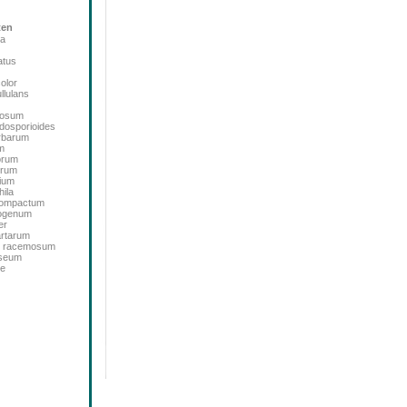
ten
ta
atus
color
llulans
bosum
dosporioides
rbarum
m
orum
orum
ium
ila
icompactum
sogenum
er
artarum
m racemosum
oseum
de