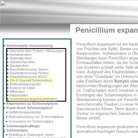
Penicillium expa
Penicillium expansum ist ein häufi
Schimmelpilz-Untersuchung
von Früchten wie Äpfel, Birnen u
Übersicht über Proben / Messungen
Beerensorten. Insbesondere in Ob
Kontaktproben
Weinbergen kann Penicillium exp
Materialproben
Abklatschproben
Ernteausfällen führen, da der Schi
Staubproben
von Insekten schnell weite Teile d
Raumluftmessung Sporen
kann. Aufgrund des Fäulnisbildes 
Raumluftmessung Partikel
von einer "Grünfäule" im Untersch
Raumluftmessung MVOC
Do-It-Yourself Schimmeltest
oder Edelfäule durch
Botrytis cin
Sedimentationsprobe
bestimmten Bedingungen auf Wein
Analyse im Labor
ist. Fraßschäden durch Insekten e
Milbentest
Eindringen des Schimmelpilzes in 
Nährmedien
kostenloses Angebot anfordern
Weinbereitung können mit Penicil
Allgemeines zu Schimmelpilzen
verschimmelte Trauben zu einer V
Krank durch Schimmelpilze?
Geschmacks führen. Denn durch di
Gefährdungspotential
Zucker zu organischen Säuren (Ke
Risikoeinstufung von Schimmelpilzen
Weins erhöht.
Grenzwerte für Schimmelpilze
Schimmelpilzallergie
Penicillium expansum produziert e
Schimmelpilz
aromatisch-fruchtigen Geruch verle
Einteilung in Gattungen - Arten