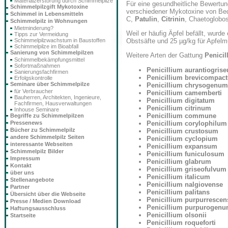
Materialzerstörung durch Schimmelpilze
Für eine gesundheitliche Bewertun
Schimmelpilzgift Mykotoxine
verschiedener Mykotoxine von Bed
Schimmel in Lebensmitteln
C,
Patulin
,
Citrinin
, Chaetoglobo
Schimmelpilz in Wohnungen
Mietminderung?
Weil er häufig Äpfel befällt, wurd
Tipps zur Vermeidung
Obstsäfte und 25 µg/kg für Apfelm
Schimmelpilzwachstum in Baustoffen
Schimmelpilze im Bioabfall
Sanierung von Schimmelpilzen
Weitere Arten der Gattung
Penicil
Schimmelbekämpfungsmittel
Sofortmaßnahmen
Penicillium aurantiogris
Sanierungsfachfirmen
Penicillium brevicompac
Erfolgskontrolle
Seminare über Schimmelpilze
Penicillium chrysogenum
für Verbraucher
Penicillium camemberti
Bauherren, Architekten, Ingenieure,
Penicillium digitatum
Fachfirmen, Hausverwaltungen
Penicillium citrinum
Inhouse Seminare
Penicillium commune
Begriffe zu Schimmelpilzen
Penicillium corylophilum
Pressenews
Bücher zu Schimmelpilz
Penicillium crustosum
andere Schimmelpilz Seiten
Penicillium cyclopium
interessante Webseiten
Penicillium expansum
Schimmelpilz Bilder
Penicillium funiculosum
Impressum
Penicillium glabrum
Kontakt
Penicillium griseofulvum
über uns
Penicillium italicum
Stellenangebote
Penicillium nalgiovense
Partner
Penicillium palitans
Übersicht über die Webseite
Penicillium purpurrescen
Presse / Medien Download
Penicillium purpurogen
Haftungsausschluss
Penicillium olsonii
Startseite
Penicillium roqueforti