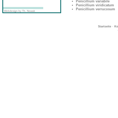
Penicillium variabile
Penicillium viridicatum
Penicillium verrucosum
Webdesign by Th. Nowak
·
Startseite
Ko