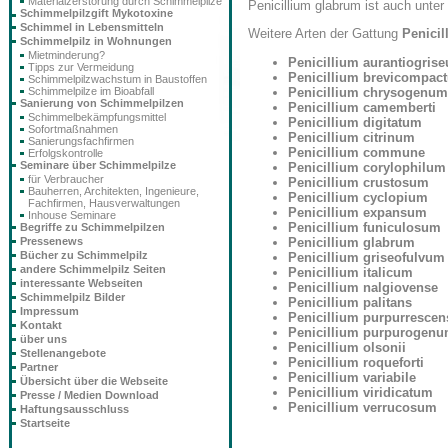
Materialzerstörung durch Schimmelpilze
Penicillium glabrum ist auch unte
Schimmelpilzgift Mykotoxine
Schimmel in Lebensmitteln
Weitere Arten der Gattung
Penicil
Schimmelpilz in Wohnungen
Mietminderung?
Penicillium aurantiogris
Tipps zur Vermeidung
Penicillium brevicompac
Schimmelpilzwachstum in Baustoffen
Penicillium chrysogenum
Schimmelpilze im Bioabfall
Sanierung von Schimmelpilzen
Penicillium camemberti
Schimmelbekämpfungsmittel
Penicillium digitatum
Sofortmaßnahmen
Penicillium citrinum
Sanierungsfachfirmen
Penicillium commune
Erfolgskontrolle
Seminare über Schimmelpilze
Penicillium corylophilum
für Verbraucher
Penicillium crustosum
Bauherren, Architekten, Ingenieure,
Penicillium cyclopium
Fachfirmen, Hausverwaltungen
Penicillium expansum
Inhouse Seminare
Penicillium funiculosum
Begriffe zu Schimmelpilzen
Penicillium glabrum
Pressenews
Bücher zu Schimmelpilz
Penicillium griseofulvum
andere Schimmelpilz Seiten
Penicillium italicum
interessante Webseiten
Penicillium nalgiovense
Schimmelpilz Bilder
Penicillium palitans
Impressum
Penicillium purpurrescen
Kontakt
Penicillium purpurogen
über uns
Penicillium olsonii
Stellenangebote
Penicillium roqueforti
Partner
Penicillium variabile
Übersicht über die Webseite
Penicillium viridicatum
Presse / Medien Download
Penicillium verrucosum
Haftungsausschluss
Startseite