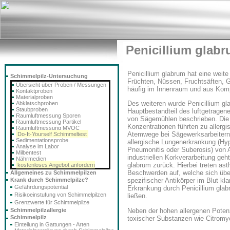
Penicillium glab
Penicillium glabrum hat eine weit
Schimmelpilz-Untersuchung
Früchten, Nüssen, Fruchtsäften, G
Übersicht über Proben / Messungen
häufig im Innenraum und aus Kompo
Kontaktproben
Materialproben
Des weiteren wurde Penicillium gl
Abklatschproben
Staubproben
Hauptbestandteil des luftgetrage
Raumluftmessung Sporen
von Sägemühlen beschrieben. Di
Raumluftmessung Partikel
Konzentrationen führten zu allerg
Raumluftmessung MVOC
Atemwege bei Sägewerksarbeitern
Do-It-Yourself Schimmeltest
Sedimentationsprobe
allergische Lungenerkrankung (Hyp
Analyse im Labor
Pneumonitis oder Suberosis) von A
Milbentest
industriellen Korkverarbeitung geht
Nährmedien
glabrum zurück. Hierbei treten as
kostenloses Angebot anfordern
Beschwerden auf, welche sich üb
Allgemeines zu Schimmelpilzen
Krank durch Schimmelpilze?
spezifischer Antikörper im Blut kla
Gefährdungspotential
Erkrankung durch Penicillium glab
Risikoeinstufung von Schimmelpilzen
ließen.
Grenzwerte für Schimmelpilze
Neben der hohen allergenen Potenz
Schimmelpilzallergie
Schimmelpilz
toxischer Substanzen wie Citromyc
Einteilung in Gattungen - Arten