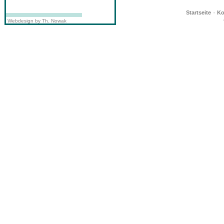
·
Startseite
Ko
Webdesign by Th. Nowak