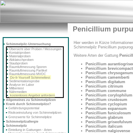
Penicillium pur
Hier werden in Kürze Informatione
Schimmelpilz-Untersuchung
Schimmelpilz Penicillium purpurog
Übersicht über Proben / Messungen
Kontaktproben
Weitere Arten der Gattung
Penicil
Materialproben
Abklatschproben
Staubproben
Penicillium aurantiogris
Raumluftmessung Sporen
Penicillium brevicompac
Raumluftmessung Partikel
Penicillium chrysogenum
Raumluftmessung MVOC
Penicillium camemberti
Do-It-Yourself Schimmeltest
Sedimentationsprobe
Penicillium digitatum
Analyse im Labor
Penicillium citrinum
Milbentest
Penicillium commune
Nährmedien
Penicillium corylophilum
kostenloses Angebot anfordern
Penicillium crustosum
Allgemeines zu Schimmelpilzen
Penicillium cyclopium
Krank durch Schimmelpilze?
Penicillium expansum
Gefährdungspotential
Penicillium funiculosum
Risikoeinstufung von Schimmelpilzen
Penicillium glabrum
Grenzwerte für Schimmelpilze
Penicillium griseofulvum
Schimmelpilzallergie
Schimmelpilz
Penicillium italicum
Einteilung in Gattungen - Arten
Penicillium nalgiovense