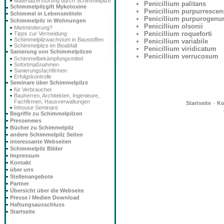
Materialzerstörung durch Schimmelpilze
Penicillium palitans
Schimmelpilzgift Mykotoxine
Penicillium purpurrescen
Schimmel in Lebensmitteln
Penicillium purpurogen
Schimmelpilz in Wohnungen
Penicillium olsonii
Mietminderung?
Penicillium roqueforti
Tipps zur Vermeidung
Schimmelpilzwachstum in Baustoffen
Penicillium variabile
Schimmelpilze im Bioabfall
Penicillium viridicatum
Sanierung von Schimmelpilzen
Penicillium verrucosum
Schimmelbekämpfungsmittel
Sofortmaßnahmen
Sanierungsfachfirmen
Erfolgskontrolle
Seminare über Schimmelpilze
für Verbraucher
Bauherren, Architekten, Ingenieure,
Fachfirmen, Hausverwaltungen
·
Startseite
Ko
Inhouse Seminare
Begriffe zu Schimmelpilzen
Pressenews
Bücher zu Schimmelpilz
andere Schimmelpilz Seiten
interessante Webseiten
Schimmelpilz Bilder
Impressum
Kontakt
über uns
Stellenangebote
Partner
Übersicht über die Webseite
Presse / Medien Download
Haftungsausschluss
Startseite