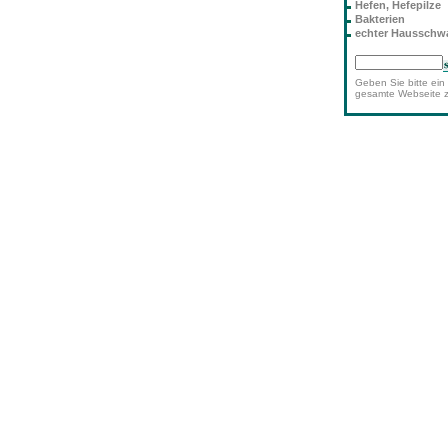
Hefen, Hefepilze
Bakterien
echter Haussch
Geben Sie bitte ein 
gesamte Webseite 