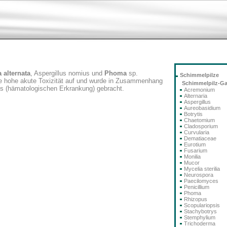
a alternata
, Aspergillus nomius und
Phoma
sp.
Schimmelpilze
ne hohe akute Toxizität auf und wurde in Zusammenhang
Schimmelpilz-G
es (hämatologischen Erkrankung) gebracht.
Acremonium
Alternaria
Aspergillus
Aureobasidium
Botrytis
Chaetomium
Cladosporium
Curvularia
Dematiaceae
Eurotium
Fusarium
Monilia
Mucor
Mycelia sterilia
Neurospora
Paecilomyces
Penicillium
Phoma
Rhizopus
Scopulariopsis
Stachybotrys
Stemphylium
Trichoderma