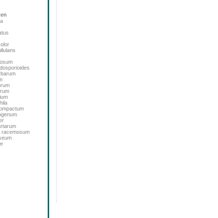
ten
ta
atus
color
llulans
bosum
dosporioides
rbarum
m
orum
orum
ium
ila
icompactum
sogenum
er
artarum
m racemosum
oseum
de