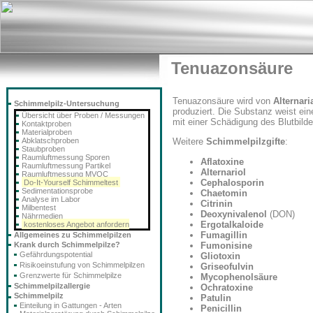
Tenuazonsäure
Tenuazonsäure wird von
Alternari
Schimmelpilz-Untersuchung
produziert. Die Substanz weist ei
Übersicht über Proben / Messungen
mit einer Schädigung des Blutbild
Kontaktproben
Materialproben
Abklatschproben
Weitere
Schimmelpilzgifte
:
Staubproben
Raumluftmessung Sporen
Aflatoxine
Raumluftmessung Partikel
Alternariol
Raumluftmessung MVOC
Cephalosporin
Do-It-Yourself Schimmeltest
Sedimentationsprobe
Chaetomin
Analyse im Labor
Citrinin
Milbentest
Deoxynivalenol
(DON)
Nährmedien
Ergotalkaloide
kostenloses Angebot anfordern
Fumagillin
Allgemeines zu Schimmelpilzen
Fumonisine
Krank durch Schimmelpilze?
Gefährdungspotential
Gliotoxin
Risikoeinstufung von Schimmelpilzen
Griseofulvin
Grenzwerte für Schimmelpilze
Mycophenolsäure
Schimmelpilzallergie
Ochratoxine
Schimmelpilz
Patulin
Einteilung in Gattungen - Arten
Penicillin