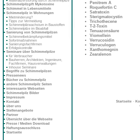
Materialzerstörung durch Schimmelpilze
Penitrem A
Schimmelpilzgift Mykotoxine
Roquefortin C
Schimmel in Lebensmitteln
Satratoxin
Schimmelpilz in Wohnungen
Sterigmatocystin
Mietminderung?
Trichothecene
Tipps zur Vermeidung
Schimmelpilzwachstum in Baustoffen
T-2-Toxin
Schimmelpilze im Bioabfall
Tenuazonsäure
Sanierung von Schimmelpilzen
Viomellein
Schimmelbekämpfungsmittel
Verrucosidin
Sofortmaßnahmen
Sanierungsfachfirmen
Verruculogen
Erfolgskontrolle
Xanthomegnin
Seminare über Schimmelpilze
Zearalenon
für Verbraucher
Bauherren, Architekten, Ingenieure,
Fachfirmen, Hausverwaltungen
Inhouse Seminare
Begriffe zu Schimmelpilzen
Pressenews
Bücher zu Schimmelpilz
andere Schimmelpilz Seiten
interessante Webseiten
Schimmelpilz Bilder
Impressum
·
Startseite
Ko
Kontakt
über uns
Stellenangebote
Partner
Übersicht über die Webseite
Presse / Medien Download
Haftungsausschluss
Startseite