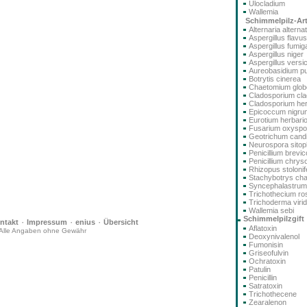
Ulocladium
Wallemia
Schimmelpilz-Ar
Alternaria alterna
Aspergillus flavus
Aspergillus fumig
Aspergillus niger
Aspergillus versi
Aureobasidium pu
Botrytis cinerea
Chaetomium glo
Cladosporium cla
Cladosporium he
Epicoccum nigru
Eurotium herbari
Fusarium oxysp
Geotrichum cand
Neurospora sitoph
Penicillium brev
Penicillium chry
Rhizopus stolonif
Stachybotrys ch
Syncephalastru
Trichothecium r
Trichoderma viri
Wallemia sebi
Schimmelpilzgift
·
·
·
ntakt
Impressum
enius
Übersicht
Aflatoxin
Alle Angaben ohne Gewähr
Deoxynivalenol
Fumonisin
Griseofulvin
Ochratoxin
Patulin
Penicillin
Satratoxin
Trichothecene
Zearalenon