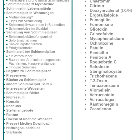
Materialzerstörung durch Schimmelpilze
Chaetomin
Schimmelpilzgift Mykotoxine
Citrinin
Schimmel in Lebensmitteln
Deoxynivalenol
(DON)
Schimmelpilz in Wohnungen
Ergotalkaloide
Mietminderung?
Fumagillin
Tipps zur Vermeidung
Fumonisine
Schimmelpilzwachstum in Baustoffen
Schimmelpilze im Bioabfall
Gliotoxin
Sanierung von Schimmelpilzen
Griseofulvin
Schimmelbekämpfungsmittel
Mycophenolsäure
Sofortmaßnahmen
Ochratoxine
Sanierungsfachfirmen
Patulin
Erfolgskontrolle
Seminare über Schimmelpilze
Penicillin
für Verbraucher
Penitrem A
Bauherren, Architekten, Ingenieure,
Roquefortin C
Fachfirmen, Hausverwaltungen
Satratoxin
Inhouse Seminare
Sterigmatocystin
Begriffe zu Schimmelpilzen
Pressenews
Trichothecene
Bücher zu Schimmelpilz
T-2-Toxin
andere Schimmelpilz Seiten
Tenuazonsäure
interessante Webseiten
Viomellein
Schimmelpilz Bilder
Verrucosidin
Impressum
Verruculogen
Kontakt
Xanthomegnin
über uns
Zearalenon
Stellenangebote
Partner
Übersicht über die Webseite
Presse / Medien Download
Haftungsausschluss
Startseite