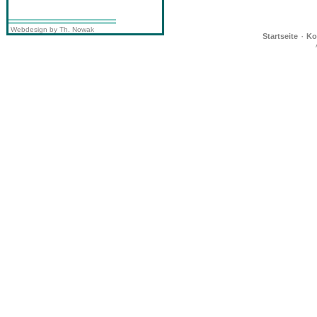
Webdesign by Th. Nowak
·
Startseite
Ko