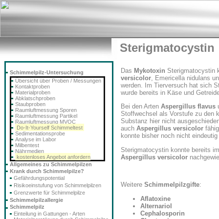
Sterigmatocystin
Das
Mykotoxin
Sterigmatocystin 
Schimmelpilz-Untersuchung
versicolor
, Emericella nidulans u
Übersicht über Proben / Messungen
werden. Im Tierversuch hat sich S
Kontaktproben
wurde bereits in Käse und Getrei
Materialproben
Abklatschproben
Staubproben
Bei den Arten
Aspergillus flavus
Raumluftmessung Sporen
Stoffwechsel als Vorstufe zu den
Raumluftmessung Partikel
Substanz hier nicht ausgeschiede
Raumluftmessung MVOC
Do-It-Yourself Schimmeltest
auch
Aspergillus versicolor
fähig
Sedimentationsprobe
konnte bisher noch nicht eindeutig
Analyse im Labor
Milbentest
Sterigmatocystin konnte bereits 
Nährmedien
Aspergillus versicolor
nachgewie
kostenloses Angebot anfordern
Allgemeines zu Schimmelpilzen
Krank durch Schimmelpilze?
Gefährdungspotential
Weitere
Schimmelpilzgifte
:
Risikoeinstufung von Schimmelpilzen
Grenzwerte für Schimmelpilze
Aflatoxine
Schimmelpilzallergie
Alternariol
Schimmelpilz
Cephalosporin
Einteilung in Gattungen - Arten