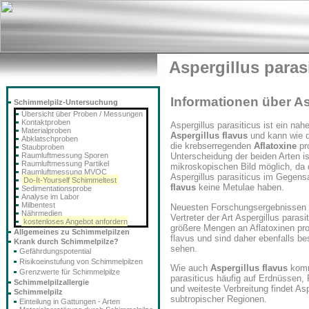
Aspergillus paras
Informationen über As
Schimmelpilz-Untersuchung
Übersicht über Proben / Messungen
Kontaktproben
Aspergillus parasiticus ist ein na
Materialproben
Aspergillus flavus
und kann wie d
Abklatschproben
die krebserregenden
Aflatoxine
pr
Staubproben
Raumluftmessung Sporen
Unterscheidung der beiden Arten is
Raumluftmessung Partikel
mikroskopischen Bild möglich, da 
Raumluftmessung MVOC
Aspergillus parasiticus im Gegen
Do-It-Yourself Schimmeltest
flavus
keine Metulae haben.
Sedimentationsprobe
Analyse im Labor
Milbentest
Neuesten Forschungsergebnissen 
Nährmedien
Vertreter der Art Aspergillus parasi
kostenloses Angebot anfordern
größere Mengen an Aflatoxinen pro
Allgemeines zu Schimmelpilzen
flavus und sind daher ebenfalls be
Krank durch Schimmelpilze?
sehen.
Gefährdungspotential
Risikoeinstufung von Schimmelpilzen
Wie auch
Aspergillus flavus
komm
Grenzwerte für Schimmelpilze
parasiticus häufig auf Erdnüssen,
Schimmelpilzallergie
und weiteste Verbreitung findet As
Schimmelpilz
subtropischer Regionen.
Einteilung in Gattungen - Arten