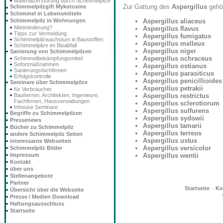
Materialzerstörung durch Schimmelpilze
Zur Gattung des
Aspergillus
gehör
Schimmelpilzgift Mykotoxine
Schimmel in Lebensmitteln
Aspergillus aliaceus
Schimmelpilz in Wohnungen
Mietminderung?
Aspergillus flavus
Tipps zur Vermeidung
Aspergillus fumigatus
Schimmelpilzwachstum in Baustoffen
Aspergillus melleus
Schimmelpilze im Bioabfall
Aspergillus niger
Sanierung von Schimmelpilzen
Aspergillus ochraceus
Schimmelbekämpfungsmittel
Sofortmaßnahmen
Aspergillus ostianus
Sanierungsfachfirmen
Aspergillus parasiticus
Erfolgskontrolle
Aspergillus penicillioides
Seminare über Schimmelpilze
Aspergillus petrakii
für Verbraucher
Aspergillus restrictus
Bauherren, Architekten, Ingenieure,
Fachfirmen, Hausverwaltungen
Aspergillus sclerotiorum
Inhouse Seminare
Aspergillus sulfurens
Begriffe zu Schimmelpilzen
Aspergillus sydowii
Pressenews
Aspergillus tamarii
Bücher zu Schimmelpilz
Aspergillus terreus
andere Schimmelpilz Seiten
Aspergillus ustus
interessante Webseiten
Aspergillus versicolor
Schimmelpilz Bilder
Aspergillus wentii
Impressum
Kontakt
über uns
Stellenangebote
Partner
·
Startseite
Ko
Übersicht über die Webseite
Presse / Medien Download
Haftungsausschluss
Startseite