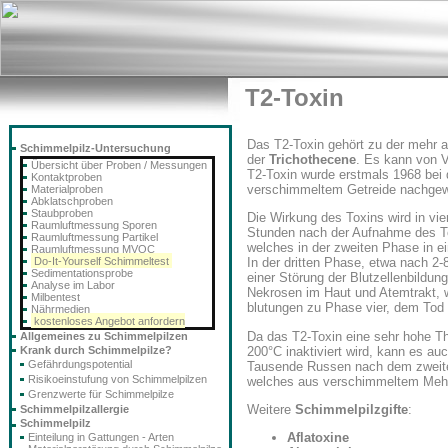
T2-Toxin
Das T2-Toxin gehört zu der mehr
Schimmelpilz-Untersuchung
der
Trichothecene
. Es kann von V
Übersicht über Proben / Messungen
T2-Toxin wurde erstmals 1968 bei 
Kontaktproben
verschimmeltem Getreide nachgew
Materialproben
Abklatschproben
Staubproben
Die Wirkung des Toxins wird in vie
Raumluftmessung Sporen
Stunden nach der Aufnahme des Tox
Raumluftmessung Partikel
welches in der zweiten Phase in ei
Raumluftmessung MVOC
Do-It-Yourself Schimmeltest
In der dritten Phase, etwa nach 2
Sedimentationsprobe
einer Störung der Blutzellenbildun
Analyse im Labor
Nekrosen im Haut und Atemtrakt,
Milbentest
blutungen zu Phase vier, dem Tod 
Nährmedien
kostenloses Angebot anfordern
Da das T2-Toxin eine sehr hohe The
Allgemeines zu Schimmelpilzen
200°C inaktiviert wird, kann es a
Krank durch Schimmelpilze?
Gefährdungspotential
Tausende Russen nach dem zweiten
Risikoeinstufung von Schimmelpilzen
welches aus verschimmeltem Mehl
Grenzwerte für Schimmelpilze
Weitere
Schimmelpilzgifte
:
Schimmelpilzallergie
Schimmelpilz
Aflatoxine
Einteilung in Gattungen - Arten