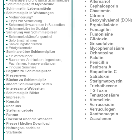
Materialzerstörung durch Schimmelpilze
Alternariol
Schimmelpilzgift Mykotoxine
Cephalosporin
Schimmel in Lebensmitteln
Chaetomin
Schimmelpilz in Wohnungen
Citrinin
Mietminderung?
Deoxynivalenol
(DON)
Tipps zur Vermeidung
Ergotalkaloide
Schimmelpilzwachstum in Baustoffen
Schimmelpilze im Bioabfall
Fumagillin
Sanierung von Schimmelpilzen
Fumonisine
Schimmelbekämpfungsmittel
Gliotoxin
Sofortmaßnahmen
Griseofulvin
Sanierungsfachfirmen
Erfolgskontrolle
Mycophenolsäure
Seminare über Schimmelpilze
Ochratoxine
für Verbraucher
Patulin
Bauherren, Architekten, Ingenieure,
Penicillin
Fachfirmen, Hausverwaltungen
Penitrem A
Inhouse Seminare
Begriffe zu Schimmelpilzen
Roquefortin C
Pressenews
Satratoxin
Bücher zu Schimmelpilz
Sterigmatocystin
andere Schimmelpilz Seiten
Trichothecene
interessante Webseiten
T-2-Toxin
Schimmelpilz Bilder
Tenuazonsäure
Impressum
Viomellein
Kontakt
Verrucosidin
über uns
Verruculogen
Stellenangebote
Xanthomegnin
Partner
Zearalenon
Übersicht über die Webseite
Presse / Medien Download
Haftungsausschluss
Startseite