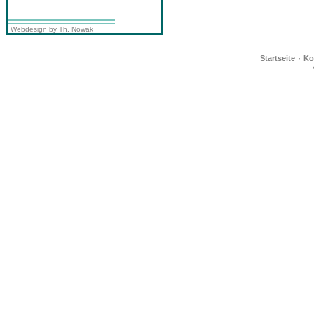
Webdesign by Th. Nowak
·
Startseite
Ko