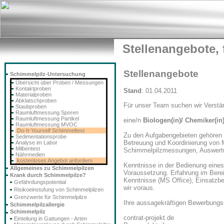
Stellenangebote, f
Stellenangebote
Schimmelpilz-Untersuchung
Übersicht über Proben / Messungen
Kontaktproben
Stand
: 01.04.2011
Materialproben
Abklatschproben
Für unser Team suchen wir Verstär
Staubproben
Raumluftmessung Sporen
Raumluftmessung Partikel
eine/n
Biologen(in)/ Chemiker(in
Raumluftmessung MVOC
Do-It-Yourself Schimmeltest
Zu den Aufgabengebieten gehören 
Sedimentationsprobe
Betreuung und Koordinierung von 
Analyse im Labor
Milbentest
Schimmelpilzmessungen, Auswert
Nährmedien
kostenloses Angebot anfordern
Kenntnisse in der Bedienung eines
Allgemeines zu Schimmelpilzen
Voraussetzung. Erfahrung im Bere
Krank durch Schimmelpilze?
Kenntnisse (MS Office), Einsatzber
Gefährdungspotential
wir voraus.
Risikoeinstufung von Schimmelpilzen
Grenzwerte für Schimmelpilze
Ihre aussagekräftigen Bewerbungsu
Schimmelpilzallergie
Schimmelpilz
contrat-projekt.de
Einteilung in Gattungen - Arten