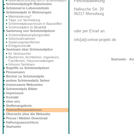
Personalabteilung
Materialzerstörung durch Schimmelpilze
Schimmelpilzgift Mykotoxine
Schimmel in Lebensmitteln
Hallesche Str. 29
Schimmelpilz in Wohnungen
06217 Merseburg
Mietminderung?
Tipps zur Vermeidung
Schimmelpilzwachstum in Baustoffen
Schimmelpilze im Bioabfall
oder per Email an:
Sanierung von Schimmelpilzen
Schimmelbekämpfungsmittel
Sofortmaßnahmen
info[at]contrat-projekt.de
Sanierungsfachfirmen
Erfolgskontrolle
Seminare über Schimmelpilze
für Verbraucher
Bauherren, Architekten, Ingenieure,
·
Startseite
Ko
Fachfirmen, Hausverwaltungen
Inhouse Seminare
Begriffe zu Schimmelpilzen
Pressenews
Bücher zu Schimmelpilz
andere Schimmelpilz Seiten
interessante Webseiten
Schimmelpilz Bilder
Impressum
Kontakt
über uns
Stellenangebote
Partner/Kooperationen
Übersicht über die Webseite
Presse / Medien Download
Haftungsausschluss
Startseite