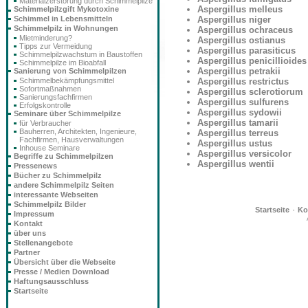
Materialzerstörung durch Schimmelpilze
Aspergillus melleus
Schimmelpilzgift Mykotoxine
Schimmel in Lebensmitteln
Aspergillus niger
Schimmelpilz in Wohnungen
Aspergillus ochraceus
Mietminderung?
Aspergillus ostianus
Tipps zur Vermeidung
Aspergillus parasiticus
Schimmelpilzwachstum in Baustoffen
Aspergillus penicillioides
Schimmelpilze im Bioabfall
Aspergillus petrakii
Sanierung von Schimmelpilzen
Schimmelbekämpfungsmittel
Aspergillus restrictus
Sofortmaßnahmen
Aspergillus sclerotiorum
Sanierungsfachfirmen
Aspergillus sulfurens
Erfolgskontrolle
Aspergillus sydowii
Seminare über Schimmelpilze
Aspergillus tamarii
für Verbraucher
Bauherren, Architekten, Ingenieure,
Aspergillus terreus
Fachfirmen, Hausverwaltungen
Aspergillus ustus
Inhouse Seminare
Aspergillus versicolor
Begriffe zu Schimmelpilzen
Aspergillus wentii
Pressenews
Bücher zu Schimmelpilz
andere Schimmelpilz Seiten
interessante Webseiten
Schimmelpilz Bilder
·
Startseite
Ko
Impressum
Kontakt
über uns
Stellenangebote
Partner
Übersicht über die Webseite
Presse / Medien Download
Haftungsausschluss
Startseite