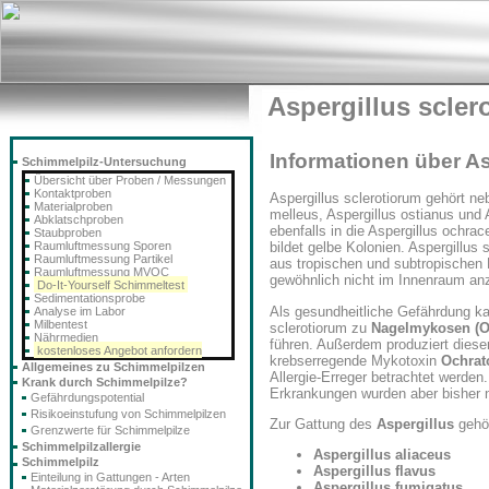
Aspergillus scler
Informationen über As
Schimmelpilz-Untersuchung
Übersicht über Proben / Messungen
Kontaktproben
Aspergillus sclerotiorum gehört ne
Materialproben
melleus, Aspergillus ostianus und 
Abklatschproben
ebenfalls in die Aspergillus ochra
Staubproben
Raumluftmessung Sporen
bildet gelbe Kolonien. Aspergillus 
Raumluftmessung Partikel
aus tropischen und subtropischen B
Raumluftmessung MVOC
gewöhnlich nicht im Innenraum anz
Do-It-Yourself Schimmeltest
Sedimentationsprobe
Als gesundheitliche Gefährdung ka
Analyse im Labor
Milbentest
sclerotiorum zu
Nagelmykosen (
Nährmedien
führen. Außerdem produziert diese
kostenloses Angebot anfordern
krebserregende Mykotoxin
Ochrat
Allgemeines zu Schimmelpilzen
Allergie-Erreger betrachtet werde
Krank durch Schimmelpilze?
Erkrankungen wurden aber bisher n
Gefährdungspotential
Risikoeinstufung von Schimmelpilzen
Zur Gattung des
Aspergillus
gehör
Grenzwerte für Schimmelpilze
Schimmelpilzallergie
Aspergillus aliaceus
Schimmelpilz
Aspergillus flavus
Einteilung in Gattungen - Arten
Aspergillus fumigatus