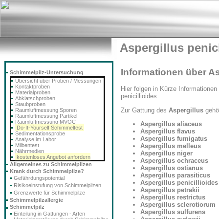
Aspergillus penici
Informationen über Asp
Schimmelpilz-Untersuchung
Übersicht über Proben / Messungen
Kontaktproben
Hier folgen in Kürze Informationen
Materialproben
penicillioides.
Abklatschproben
Staubproben
Zur Gattung des
Aspergillus
gehör
Raumluftmessung Sporen
Raumluftmessung Partikel
Raumluftmessung MVOC
Aspergillus aliaceus
Do-It-Yourself Schimmeltest
Aspergillus flavus
Sedimentationsprobe
Aspergillus fumigatus
Analyse im Labor
Milbentest
Aspergillus melleus
Nährmedien
Aspergillus niger
kostenloses Angebot anfordern
Aspergillus ochraceus
Allgemeines zu Schimmelpilzen
Aspergillus ostianus
Krank durch Schimmelpilze?
Aspergillus parasiticus
Gefährdungspotential
Aspergillus penicillioides
Risikoeinstufung von Schimmelpilzen
Aspergillus petrakii
Grenzwerte für Schimmelpilze
Aspergillus restrictus
Schimmelpilzallergie
Aspergillus sclerotiorum
Schimmelpilz
Aspergillus sulfurens
Einteilung in Gattungen - Arten