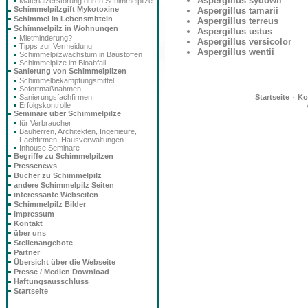
Aspergillus sydowii
Materialzerstörung durch Schimmelpilze
Schimmelpilzgift Mykotoxine
Aspergillus tamarii
Schimmel in Lebensmitteln
Aspergillus terreus
Schimmelpilz in Wohnungen
Aspergillus ustus
Mietminderung?
Aspergillus versicolor
Tipps zur Vermeidung
Aspergillus wentii
Schimmelpilzwachstum in Baustoffen
Schimmelpilze im Bioabfall
Sanierung von Schimmelpilzen
Schimmelbekämpfungsmittel
Sofortmaßnahmen
·
Sanierungsfachfirmen
Startseite
Ko
Erfolgskontrolle
Seminare über Schimmelpilze
für Verbraucher
Bauherren, Architekten, Ingenieure,
Fachfirmen, Hausverwaltungen
Inhouse Seminare
Begriffe zu Schimmelpilzen
Pressenews
Bücher zu Schimmelpilz
andere Schimmelpilz Seiten
interessante Webseiten
Schimmelpilz Bilder
Impressum
Kontakt
über uns
Stellenangebote
Partner
Übersicht über die Webseite
Presse / Medien Download
Haftungsausschluss
Startseite