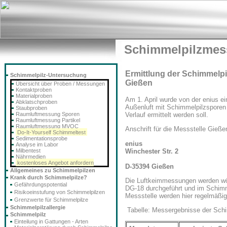
Schimmelpilzmes
Ermittlung der Schimmelpil
Schimmelpilz-Untersuchung
Gießen
Übersicht über Proben / Messungen
Kontaktproben
Materialproben
Am 1. April wurde von der enius e
Abklatschproben
Außenluft mit Schimmelpilzsporen 
Staubproben
Raumluftmessung Sporen
Verlauf ermittelt werden soll.
Raumluftmessung Partikel
Raumluftmessung MVOC
Anschrift für die Messstelle Gieße
Do-It-Yourself Schimmeltest
Sedimentationsprobe
enius
Analyse im Labor
Winchester Str. 2
Milbentest
Nährmedien
kostenloses Angebot anfordern
D-35394 Gießen
Allgemeines zu Schimmelpilzen
Krank durch Schimmelpilze?
Die Luftkeimmessungen werden wö
Gefährdungspotential
DG-18 durchgeführt und im Schimme
Risikoeinstufung von Schimmelpilzen
Messstelle werden hier regelmäßig 
Grenzwerte für Schimmelpilze
Schimmelpilzallergie
Tabelle: Messergebnisse der Sch
Schimmelpilz
Einteilung in Gattungen - Arten