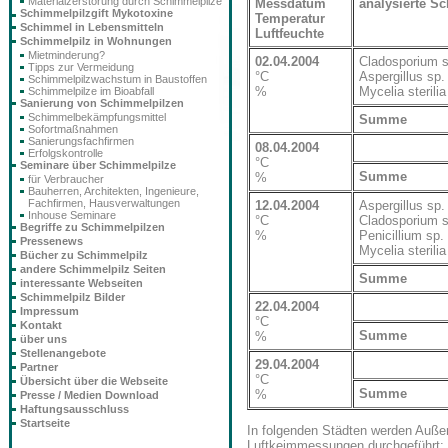
Materialzerstörung durch Schimmelpilze
Messdatum
analysierte S
Schimmelpilzgift Mykotoxine
Temperatur
Schimmel in Lebensmitteln
Luftfeuchte
Schimmelpilz in Wohnungen
Mietminderung?
02.04.2004
Cladosporium s
Tipps zur Vermeidung
°C
Aspergillus sp.
Schimmelpilzwachstum in Baustoffen
%
Mycelia sterilia
Schimmelpilze im Bioabfall
Sanierung von Schimmelpilzen
Schimmelbekämpfungsmittel
Summe
Sofortmaßnahmen
Sanierungsfachfirmen
08.04.2004
Erfolgskontrolle
°C
Seminare über Schimmelpilze
Summe
%
für Verbraucher
Bauherren, Architekten, Ingenieure,
Fachfirmen, Hausverwaltungen
12.04.2004
Aspergillus sp.
Inhouse Seminare
°C
Cladosporium s
Begriffe zu Schimmelpilzen
%
Penicillium sp.
Pressenews
Mycelia sterilia
Bücher zu Schimmelpilz
andere Schimmelpilz Seiten
Summe
interessante Webseiten
Schimmelpilz Bilder
22.04.2004
Impressum
°C
Kontakt
Summe
%
über uns
Stellenangebote
29.04.2004
Partner
°C
Übersicht über die Webseite
Summe
%
Presse / Medien Download
Haftungsausschluss
Startseite
In folgenden Städten werden Auße
Luftkeimmessungen durchgeführt: