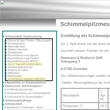
Schimmelpilzmes
Ermittlung der Schimmelpi
Schimmelpilz-Untersuchung
Übersicht über Proben / Messungen
Kontaktproben
Am 1. April wurde von der enius e
Materialproben
Abklatschproben
Anschrift unseres Partners für di
Staubproben
Raumluftmessung Sporen
Dammann & Riederich GbR
Raumluftmessung Partikel
Ziehopweg 5
Raumluftmessung MVOC
Do-It-Yourself Schimmeltest
Sedimentationsprobe
D-27383 Scheeßel
Analyse im Labor
Milbentest
Die Luftkeimmessungen werden wöch
Nährmedien
kostenloses Angebot anfordern
Tabelle: Messergebnisse der Sch
Allgemeines zu Schimmelpilzen
Krank durch Schimmelpilze?
Gefährdungspotential
7.
Risikoeinstufung von Schimmelpilzen
Messdatum
Apr
Grenzwerte für Schimmelpilze
04
Schimmelpilzallergie
Schimmelpilz
Temperatur °C
19,1
Einteilung in Gattungen - Arten