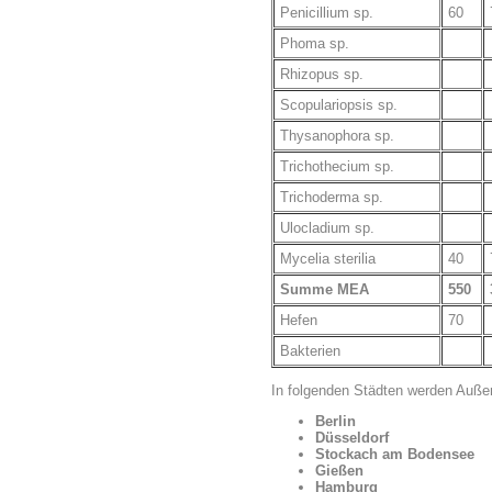
Penicillium sp.
60
Phoma sp.
Rhizopus sp.
Scopulariopsis sp.
Thysanophora sp.
Trichothecium sp.
Trichoderma sp.
Ulocladium sp.
Mycelia sterilia
40
Summe MEA
550
Hefen
70
Bakterien
In folgenden Städten werden Auße
Berlin
Düsseldorf
Stockach am Bodensee
Gießen
Hamburg