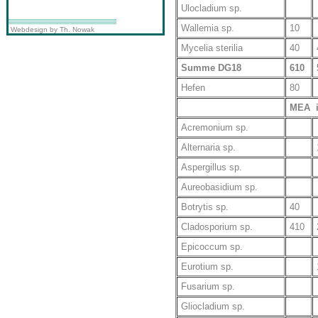
Ulocladium sp.
Wallemia sp.
10
Webdesign by Th. Nowak
Mycelia sterilia
40
Summe DG18
610
Hefen
80
MEA i
Acremonium sp.
Alternaria sp.
Aspergillus sp.
Aureobasidium sp.
Botrytis sp.
40
Cladosporium sp.
410
Epicoccum sp.
Eurotium sp.
Fusarium sp.
Gliocladium sp.