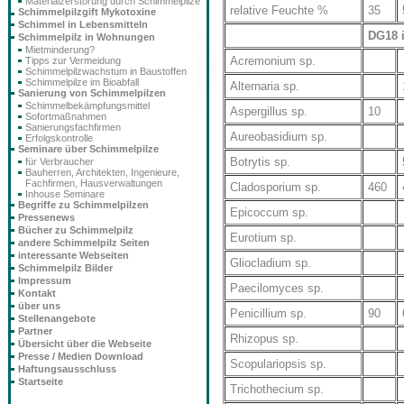
Materialzerstörung durch Schimmelpilze
relative Feuchte %
35
Schimmelpilzgift Mykotoxine
Schimmel in Lebensmitteln
DG18 
Schimmelpilz in Wohnungen
Mietminderung?
Acremonium sp.
Tipps zur Vermeidung
Schimmelpilzwachstum in Baustoffen
Schimmelpilze im Bioabfall
Alternaria sp.
Sanierung von Schimmelpilzen
Schimmelbekämpfungsmittel
Aspergillus sp.
10
Sofortmaßnahmen
Sanierungsfachfirmen
Aureobasidium sp.
Erfolgskontrolle
Seminare über Schimmelpilze
Botrytis sp.
für Verbraucher
Bauherren, Architekten, Ingenieure,
Fachfirmen, Hausverwaltungen
Cladosporium sp.
460
Inhouse Seminare
Begriffe zu Schimmelpilzen
Epicoccum sp.
Pressenews
Bücher zu Schimmelpilz
Eurotium sp.
andere Schimmelpilz Seiten
interessante Webseiten
Gliocladium sp.
Schimmelpilz Bilder
Impressum
Paecilomyces sp.
Kontakt
über uns
Penicillium sp.
90
Stellenangebote
Partner
Rhizopus sp.
Übersicht über die Webseite
Presse / Medien Download
Scopulariopsis sp.
Haftungsausschluss
Startseite
Trichothecium sp.