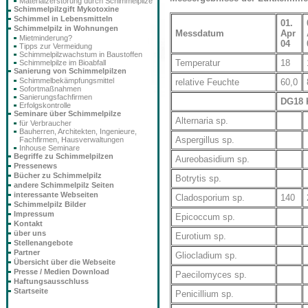
Materialzerstörung durch Schimmelpilze
Schimmelpilzgift Mykotoxine
Schimmel in Lebensmitteln
01.
Schimmelpilz in Wohnungen
Messdatum
Apr
Mietminderung?
04
Tipps zur Vermeidung
Schimmelpilzwachstum in Baustoffen
Temperatur
18
Schimmelpilze im Bioabfall
Sanierung von Schimmelpilzen
Schimmelbekämpfungsmittel
relative Feuchte
60,0
Sofortmaßnahmen
Sanierungsfachfirmen
DG18 
Erfolgskontrolle
Seminare über Schimmelpilze
Alternaria sp.
für Verbraucher
Bauherren, Architekten, Ingenieure,
Aspergillus sp.
Fachfirmen, Hausverwaltungen
Inhouse Seminare
Begriffe zu Schimmelpilzen
Aureobasidium sp.
Pressenews
Bücher zu Schimmelpilz
Botrytis sp.
andere Schimmelpilz Seiten
interessante Webseiten
Cladosporium sp.
140
Schimmelpilz Bilder
Impressum
Epicoccum sp.
Kontakt
über uns
Eurotium sp.
Stellenangebote
Partner
Gliocladium sp.
Übersicht über die Webseite
Presse / Medien Download
Paecilomyces sp.
Haftungsausschluss
Startseite
Penicillium sp.