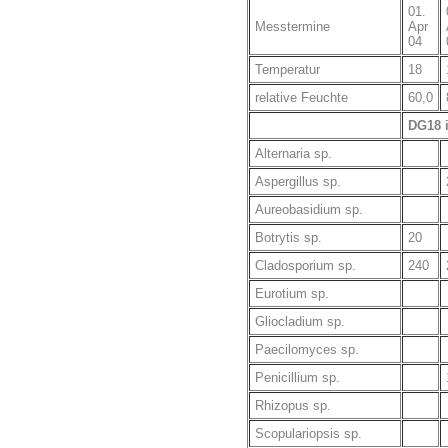
01.
Messtermine
Apr
04
Temperatur
18
relative Feuchte
60,0
DG18 
Alternaria sp.
Aspergillus sp.
Aureobasidium sp.
Botrytis sp.
20
Cladosporium sp.
240
Eurotium sp.
Gliocladium sp.
Paecilomyces sp.
Penicillium sp.
Rhizopus sp.
Scopulariopsis sp.