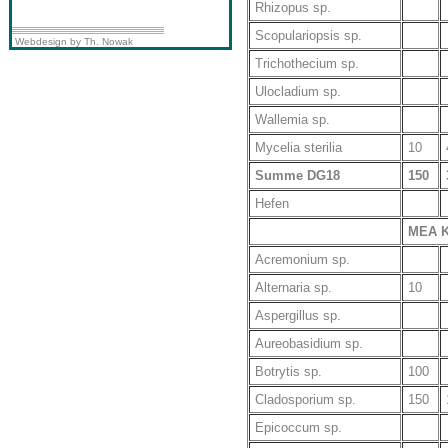
Rhizopus sp.
Scopulariopsis sp.
Webdesign by Th. Nowak
Trichothecium sp.
Ulocladium sp.
Wallemia sp.
Mycelia sterilia
10
Summe DG18
150
Hefen
MEA 
Acremonium sp.
Alternaria sp.
10
Aspergillus sp.
Aureobasidium sp.
Botrytis sp.
100
Cladosporium sp.
150
Epicoccum sp.