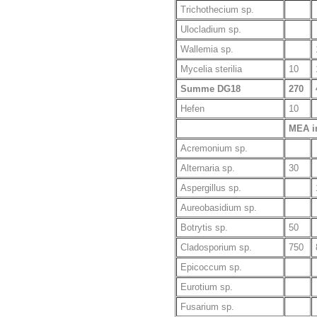
Trichothecium sp.
Ulocladium sp.
Wallemia sp.
Mycelia sterilia
10
Summe DG18
270
Hefen
10
MEA i
Acremonium sp.
Alternaria sp.
30
Aspergillus sp.
Aureobasidium sp.
Botrytis sp.
50
Cladosporium sp.
750
Epicoccum sp.
Eurotium sp.
Fusarium sp.