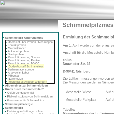
Schimmelpilzmes
Ermittlung der Schimmelpil
Schimmelpilz-Untersuchung
Übersicht über Proben / Messungen
Kontaktproben
Am 1. April wurde von der enius e
Materialproben
Abklatschproben
Anschrift für die Messstelle Nürnb
Staubproben
Raumluftmessung Sporen
enius
Raumluftmessung Partikel
Neuwieder Str. 15
Raumluftmessung MVOC
Do-It-Yourself Schimmeltest
Sedimentationsprobe
D-90411 Nürnberg
Analyse im Labor
Milbentest
Die Luftkeimmessungen werden wöch
Nährmedien
kostenloses Angebot anfordern
Die Messungen werden in Nürnberg
Allgemeines zu Schimmelpilzen
Krank durch Schimmelpilze?
Messstelle Wiese:
Auf e
Gefährdungspotential
Risikoeinstufung von Schimmelpilzen
Messstelle Parkplatz:
Auf d
Grenzwerte für Schimmelpilze
Schimmelpilzallergie
Schimmelpilz
Tabelle:
Einteilung in Gattungen - Arten
Messergebnisse der Luftkeimme