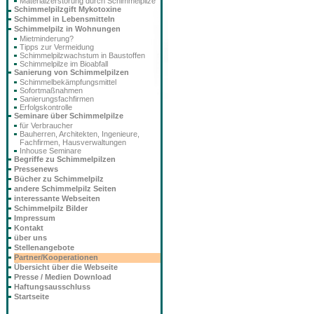
Materialzerstörung durch Schimmelpilze
Schimmelpilzgift Mykotoxine
Schimmel in Lebensmitteln
Schimmelpilz in Wohnungen
Mietminderung?
Tipps zur Vermeidung
Schimmelpilzwachstum in Baustoffen
Schimmelpilze im Bioabfall
Sanierung von Schimmelpilzen
Schimmelbekämpfungsmittel
Sofortmaßnahmen
Sanierungsfachfirmen
Erfolgskontrolle
Seminare über Schimmelpilze
für Verbraucher
Bauherren, Architekten, Ingenieure,
Fachfirmen, Hausverwaltungen
Inhouse Seminare
Begriffe zu Schimmelpilzen
Pressenews
Bücher zu Schimmelpilz
andere Schimmelpilz Seiten
interessante Webseiten
Schimmelpilz Bilder
Impressum
Kontakt
über uns
Stellenangebote
Partner/Kooperationen
Übersicht über die Webseite
Presse / Medien Download
Haftungsausschluss
Startseite