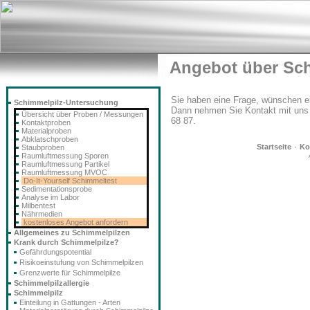
Angebot über Sc
Sie haben eine Frage, wünschen e
Schimmelpilz-Untersuchung
Dann nehmen Sie Kontakt mit uns
Übersicht über Proben / Messungen
68 87.
Kontaktproben
Materialproben
Abklatschproben
·
Startseite
Ko
Staubproben
Raumluftmessung Sporen
Raumluftmessung Partikel
Raumluftmessung MVOC
Do-It-Yourself Schimmeltest
Sedimentationsprobe
Analyse im Labor
Milbentest
Nährmedien
kostenloses Angebot anfordern
Allgemeines zu Schimmelpilzen
Krank durch Schimmelpilze?
Gefährdungspotential
Risikoeinstufung von Schimmelpilzen
Grenzwerte für Schimmelpilze
Schimmelpilzallergie
Schimmelpilz
Einteilung in Gattungen - Arten