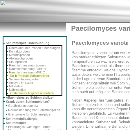
Paecilomyces vari
Paecilomyces variotii
Schimmelpilz-Untersuchung
Übersicht über Proben / Messungen
Kontaktproben
Paecilomyces variotii ist ein weit 
Materialproben
von stärker erhitzten Substraten w
Abklatschproben
Temperaturen zu wachsen, erstreck
Staubproben
Raumluftmessung Sporen
Paecilomyces variotii als thermop
Raumluftmessung Partikel
Stämme entdeckt, welche Hyphen 
Raumluftmessung MVOC
ausbildeten, welche eine Hitzebeha
Do-It-Yourself Schimmeltest
in der Lage extreme Standorte zu 
Sedimentationsprobe
Analyse im Labor
Konservierungsmitteln wie Sorbin 
Milbentest
Schimmelpilz sollten nur unter V
Nährmedien
sich auch auf mögliche Sanierung
kostenloses Angebot anfordern
Allgemeines zu Schimmelpilzen
Neben
Aspergillus fumigatus
ist
Krank durch Schimmelpilze?
Schimmelpilzinfektionen und sollte
Gefährdungspotential
kann die verschiedensten Organe 
Risikoeinstufung von Schimmelpilzen
Personen gefährlich. Es wurden In
Grenzwerte für Schimmelpilze
Bauchfell und Knochenhaut dokume
Schimmelpilzallergie
kontaminierte Katheter auf. Bein
Schimmelpilz
werden. Eine wirksame Behandlung 
Einteilung in Gattungen - Arten