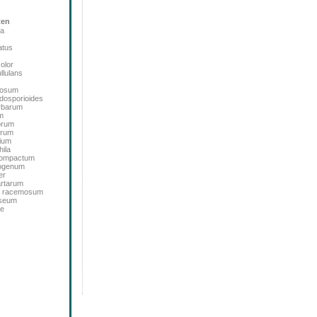
ten
ta
atus
color
llulans
bosum
dosporioides
rbarum
m
orum
orum
ium
ila
icompactum
sogenum
er
artarum
m racemosum
oseum
de