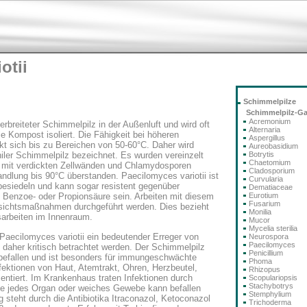
otii
Schimmelpilze
Schimmelpilz-G
Acremonium
verbreiteter Schimmelpilz in der Außenluft und wird oft
Alternaria
ie Kompost isoliert. Die Fähigkeit bei höheren
Aspergillus
t sich bis zu Bereichen von 50-60°C. Daher wird
Aureobasidium
Botrytis
hiler Schimmelpilz bezeichnet. Es wurden vereinzelt
Chaetomium
mit verdickten Zellwänden und Chlamydosporen
Cladosporium
ndlung bis 90°C überstanden. Paecilomyces variotii ist
Curvularia
besiedeln und kann sogar resistent gegenüber
Dematiaceae
Eurotium
, Benzoe- oder Propionsäure sein. Arbeiten mit diesem
Fusarium
orsichtsmaßnahmen durchgeführt werden. Dies bezieht
Monilia
sarbeiten im Innenraum.
Mucor
Mycelia sterilia
 Paecilomyces variotii ein bedeutender Erreger von
Neurospora
Paecilomyces
 daher kritisch betrachtet werden. Der Schimmelpilz
Penicillium
befallen und ist besonders für immungeschwächte
Phoma
fektionen von Haut, Atemtrakt, Ohren, Herzbeutel,
Rhizopus
ntiert. Im Krankenhaus traten Infektionen durch
Scopulariopsis
Stachybotrys
ahe jedes Organ oder weiches Gewebe kann befallen
Stemphylium
steht durch die Antibiotika Itraconazol, Ketoconazol
Trichoderma