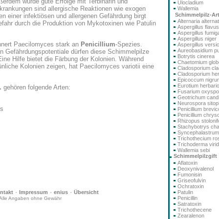
ßerdem wurde gute Erfolge mit Terbinafin und
Ulocladium
Erkrankungen sind allergische Reaktionen wie exogen
Wallemia
Schimmelpilz-Ar
ben einer infektiösen und allergenen Gefährdung birgt
Alternaria alterna
efahr durch die Produktion von Mykotoxinen wie Patulin
Aspergillus flavus
Aspergillus fumig
Aspergillus niger
nnert Paecilomyces stark an
Penicillium
-Spezies.
Aspergillus versi
Aureobasidium pu
en Gefährdungspotentiale dürfen diese Schimmelpilze
Botrytis cinerea
ine Hilfe bietet die Färbung der Kolonien. Während
Chaetomium glo
nliche Kolonien zeigen, hat Paecilomyces variotii eine
Cladosporium cla
Cladosporium he
Epicoccum nigru
Eurotium herbari
.
gehören folgende Arten:
Fusarium oxysp
Geotrichum cand
Neurospora sitoph
us
Penicillium brev
Penicillium chry
Rhizopus stolonif
Stachybotrys ch
Syncephalastru
Trichothecium r
Trichoderma viri
Wallemia sebi
Schimmelpilzgift
Aflatoxin
Deoxynivalenol
Fumonisin
Griseofulvin
Ochratoxin
·
·
·
ntakt
Impressum
enius
Übersicht
Patulin
Penicillin
Alle Angaben ohne Gewähr
Satratoxin
Trichothecene
Zearalenon