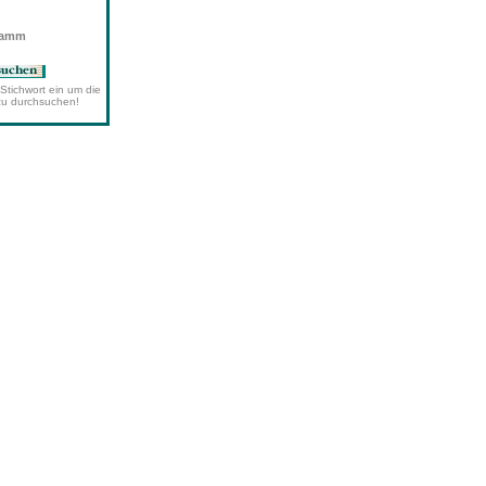
wamm
Stichwort ein um die
zu durchsuchen!