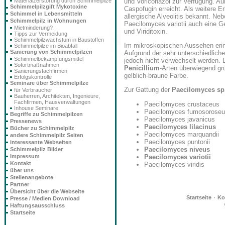
und Voriconazol zur Verfügung. Au
Materialzerstörung durch Schimmelpilze
Schimmelpilzgift Mykotoxine
Caspofugin erreicht. Als weitere 
Schimmel in Lebensmitteln
allergische Alveolitis bekannt. Ne
Schimmelpilz in Wohnungen
Paecilomyces variotii auch eine G
Mietminderung?
und Viriditoxin.
Tipps zur Vermeidung
Schimmelpilzwachstum in Baustoffen
Im mikroskopischen Aussehen eri
Schimmelpilze im Bioabfall
Sanierung von Schimmelpilzen
Aufgrund der sehr unterschiedlich
Schimmelbekämpfungsmittel
jedoch nicht verwechselt werden. E
Sofortmaßnahmen
Penicillium
-Arten überwiegend grü
Sanierungsfachfirmen
gelblich-braune Farbe.
Erfolgskontrolle
Seminare über Schimmelpilze
Zur Gattung der
Paecilomyces sp
für Verbraucher
Bauherren, Architekten, Ingenieure,
Fachfirmen, Hausverwaltungen
Paecilomyces crustaceus
Inhouse Seminare
Paecilomyces fumosorose
Begriffe zu Schimmelpilzen
Paecilomyces javanicus
Pressenews
Paecilomyces lilacinus
Bücher zu Schimmelpilz
Paecilomyces marquandii
andere Schimmelpilz Seiten
Paecilomyces puntonii
interessante Webseiten
Paecilomyces niveus
Schimmelpilz Bilder
Paecilomyces variotii
Impressum
Kontakt
Paecilomyces viridis
über uns
Stellenangebote
Partner
Übersicht über die Webseite
·
Startseite
Ko
Presse / Medien Download
Haftungsausschluss
Startseite