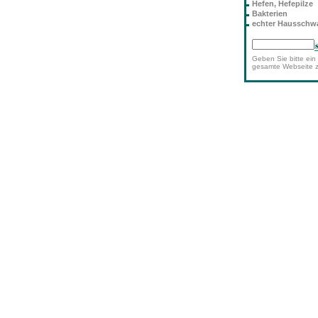
Hefen, Hefepilze
Bakterien
echter Haussch
Geben Sie bitte ein 
gesamte Webseite 